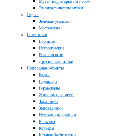
Музеи под открытым небом
Этнографические музеи
Отдых
Зеленые усадьбы
Мастерские
Памятники
Военные
Исторические
Религиозные
Другие памятники
Природные объекты
Балки
Водопады
Горы/скалы
Живописные места
Заказники
Заповедники
Источники/родники
Каньоны
Карьеры
Катакомбы/штольни