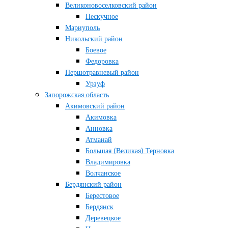
Великоновоселковский район
Нескучное
Мариуполь
Никольский район
Боевое
Федоровка
Першотравневый район
Урзуф
Запорожская область
Акимовский район
Акимовка
Анновка
Атманай
Большая (Великая) Терновка
Владимировка
Волчанское
Бердянский район
Берестовое
Бердянск
Деревецкое