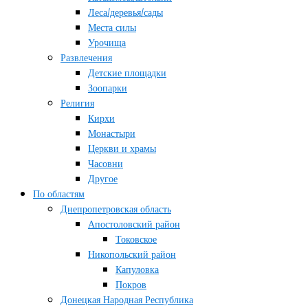
Леса/деревья/сады
Места силы
Урочища
Развлечения
Детские площадки
Зоопарки
Религия
Кирхи
Монастыри
Церкви и храмы
Часовни
Другое
По областям
Днепропетровская область
Апостоловский район
Токовское
Никопольский район
Капуловка
Покров
Донецкая Народная Республика