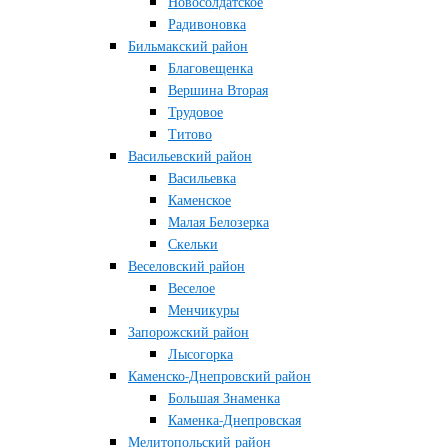
Новосолдатское
Радивоновка
Бильмакский район
Благовещенка
Вершина Вторая
Трудовое
Титово
Васильевский район
Васильевка
Каменское
Малая Белозерка
Скельки
Веселовский район
Веселое
Менчикуры
Запорожский район
Лысогорка
Каменско-Днепровский район
Большая Знаменка
Каменка-Днепровская
Мелитопольский район