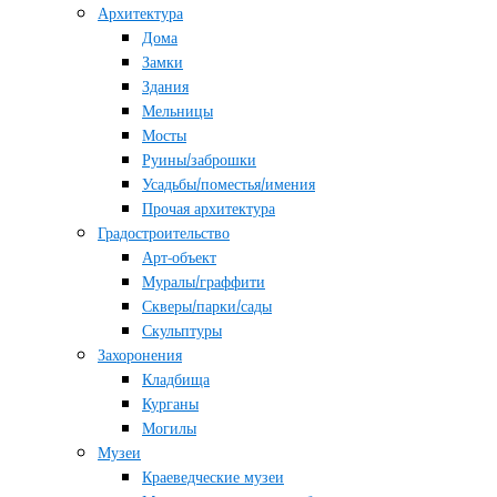
Архитектура
Дома
Замки
Здания
Мельницы
Мосты
Руины/заброшки
Усадьбы/поместья/имения
Прочая архитектура
Градостроительство
Арт-объект
Муралы/граффити
Скверы/парки/сады
Скульптуры
Захоронения
Кладбища
Курганы
Могилы
Музеи
Краеведческие музеи