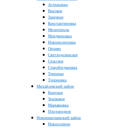
Астраханка
Высокое
Заречное
Константиновка
Мелитополь
Мордвиновка
Новопилиповка
Орлово
Светлодолинское
Спасское
Старобогдановка
Терпенье
Тихоновка
Михайловский район
Братское
Зразковое
Марьяновка
Плодородное
Новониколаевский район
Новосоленое