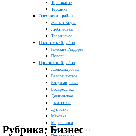
Терноватое
Терсянка
Ореховский район
Желтая Круча
Любимовка
Таврийское
Пологовский район
Конские Раздоры
Пологи
Приазовский район
Александровка
Белоречанское
Владимировка
Воскресенка
Девнинское
Дмитровка
Дунаевка
Маковка
Марьяновка
Рубрика:
Бизнес
Новоконстантиновка