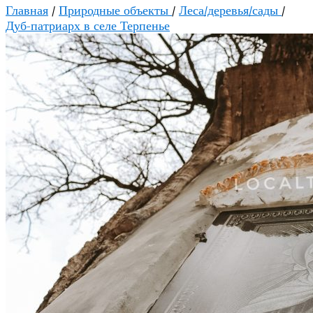
Главная
/
Природные объекты
/
Леса/деревья/сады
/
Дуб-патриарх в селе Терпенье