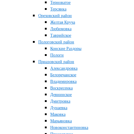
Терноватое
Терсянка
Ореховский район
Желтая Круча
Любимовка
Таврийское
Пологовский район
Конские Раздоры
Пологи
Приазовский район
Александровка
Белоречанское
Владимировка
Воскресенка
Девнинское
Дмитровка
Дунаевка
Маковка
Марьяновка
Новоконстантиновка