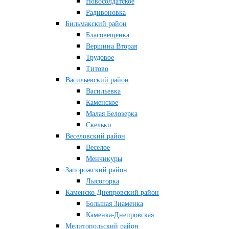
Новосолдатское
Радивоновка
Бильмакский район
Благовещенка
Вершина Вторая
Трудовое
Титово
Васильевский район
Васильевка
Каменское
Малая Белозерка
Скельки
Веселовский район
Веселое
Менчикуры
Запорожский район
Лысогорка
Каменско-Днепровский район
Большая Знаменка
Каменка-Днепровская
Мелитопольский район