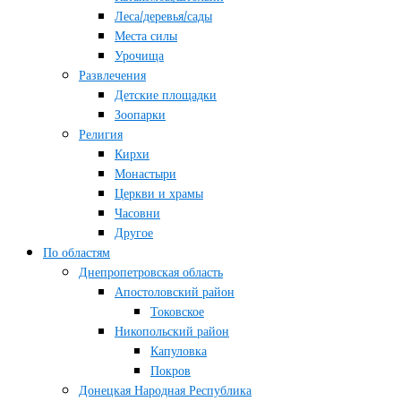
Леса/деревья/сады
Места силы
Урочища
Развлечения
Детские площадки
Зоопарки
Религия
Кирхи
Монастыри
Церкви и храмы
Часовни
Другое
По областям
Днепропетровская область
Апостоловский район
Токовское
Никопольский район
Капуловка
Покров
Донецкая Народная Республика