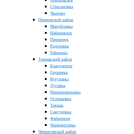
Приазовское
Строгановка
Чкалово
Приморский район
Мануйловка
Набережное
Приморск
Радоловка
Райновка
Токмакский район
Благодатное
Грушевка
Кутузовка
Луговка
Новопрокоповка
Остриковка
Токмак
Снегуровка
Фабричное
Червоногорка
Черниговский район