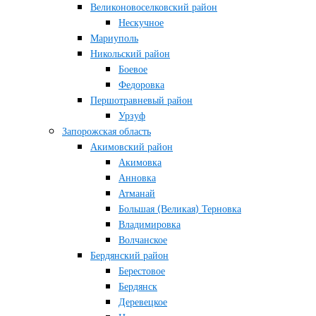
Великоновоселковский район
Нескучное
Мариуполь
Никольский район
Боевое
Федоровка
Першотравневый район
Урзуф
Запорожская область
Акимовский район
Акимовка
Анновка
Атманай
Большая (Великая) Терновка
Владимировка
Волчанское
Бердянский район
Берестовое
Бердянск
Деревецкое