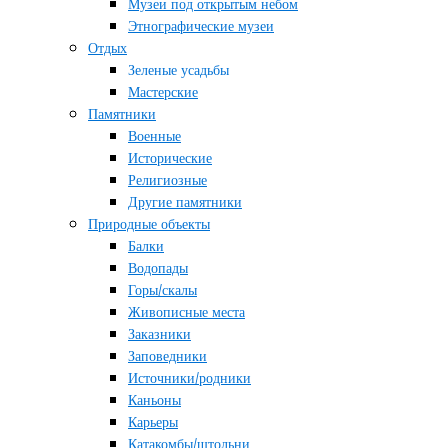
Музеи под открытым небом
Этнографические музеи
Отдых
Зеленые усадьбы
Мастерские
Памятники
Военные
Исторические
Религиозные
Другие памятники
Природные объекты
Балки
Водопады
Горы/скалы
Живописные места
Заказники
Заповедники
Источники/родники
Каньоны
Карьеры
Катакомбы/штольни