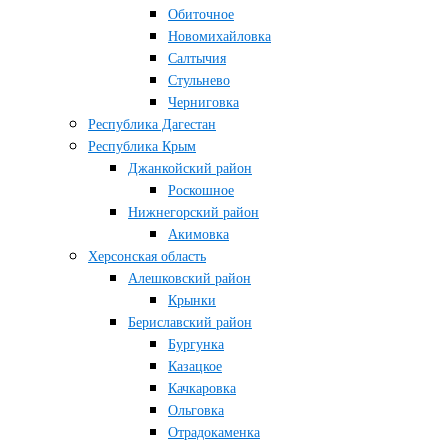
Обиточное
Новомихайловка
Салтычия
Стульнево
Черниговка
Республика Дагестан
Республика Крым
Джанкойский район
Роскошное
Нижнегорский район
Акимовка
Херсонская область
Алешковский район
Крынки
Бериславский район
Бургунка
Казацкое
Качкаровка
Ольговка
Отрадокаменка