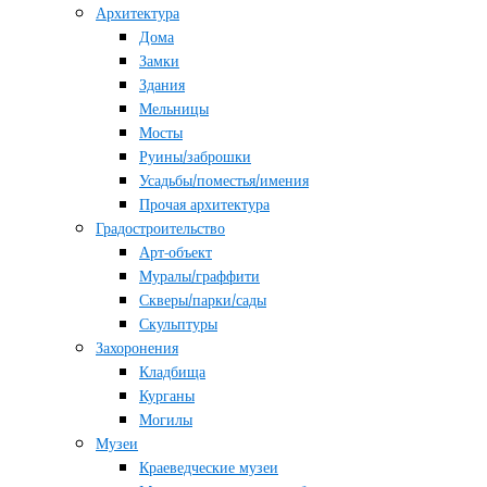
Архитектура
Дома
Замки
Здания
Мельницы
Мосты
Руины/заброшки
Усадьбы/поместья/имения
Прочая архитектура
Градостроительство
Арт-объект
Муралы/граффити
Скверы/парки/сады
Скульптуры
Захоронения
Кладбища
Курганы
Могилы
Музеи
Краеведческие музеи