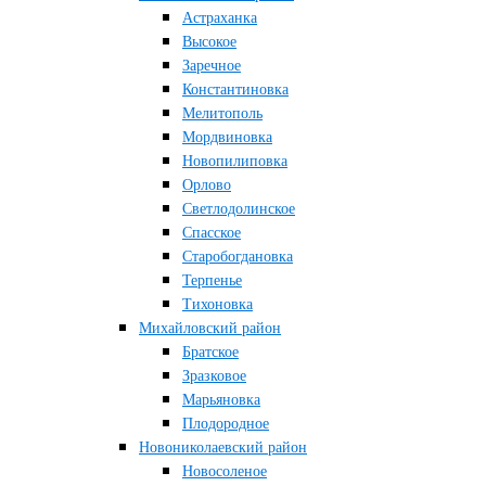
Астраханка
Высокое
Заречное
Константиновка
Мелитополь
Мордвиновка
Новопилиповка
Орлово
Светлодолинское
Спасское
Старобогдановка
Терпенье
Тихоновка
Михайловский район
Братское
Зразковое
Марьяновка
Плодородное
Новониколаевский район
Новосоленое