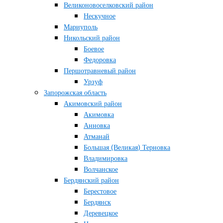
Великоновоселковский район
Нескучное
Мариуполь
Никольский район
Боевое
Федоровка
Першотравневый район
Урзуф
Запорожская область
Акимовский район
Акимовка
Анновка
Атманай
Большая (Великая) Терновка
Владимировка
Волчанское
Бердянский район
Берестовое
Бердянск
Деревецкое