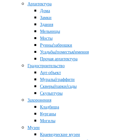
Архитектура
Дома
Замки
Здания
Мельницы
Мосты
Руины/заброшки
Усадьбы/поместья/имения
Прочая архитектура
Градостроительство
Арт-объект
Муралы/граффити
Скверы/парки/сады
Скульптуры
Захоронения
Кладбища
Курганы
Могилы
Музеи
Краеведческие музеи