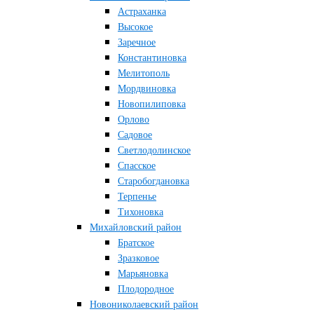
Астраханка
Высокое
Заречное
Константиновка
Мелитополь
Мордвиновка
Новопилиповка
Орлово
Садовое
Светлодолинское
Спасское
Старобогдановка
Терпенье
Тихоновка
Михайловский район
Братское
Зразковое
Марьяновка
Плодородное
Новониколаевский район