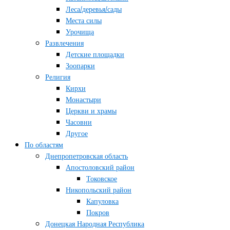
Леса/деревья/сады
Места силы
Урочища
Развлечения
Детские площадки
Зоопарки
Религия
Кирхи
Монастыри
Церкви и храмы
Часовни
Другое
По областям
Днепропетровская область
Апостоловский район
Токовское
Никопольский район
Капуловка
Покров
Донецкая Народная Республика