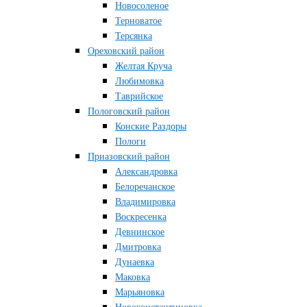
Новосоленое
Терноватое
Терсянка
Ореховский район
Желтая Круча
Любимовка
Таврийское
Пологовский район
Конские Раздоры
Пологи
Приазовский район
Александровка
Белоречанское
Владимировка
Воскресенка
Девнинское
Дмитровка
Дунаевка
Маковка
Марьяновка