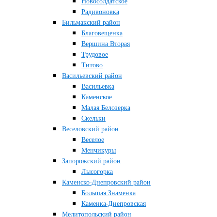
Новосолдатское
Радивоновка
Бильмакский район
Благовещенка
Вершина Вторая
Трудовое
Титово
Васильевский район
Васильевка
Каменское
Малая Белозерка
Скельки
Веселовский район
Веселое
Менчикуры
Запорожский район
Лысогорка
Каменско-Днепровский район
Большая Знаменка
Каменка-Днепровская
Мелитопольский район