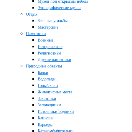
Музеи под открытым небом
Этнографические музеи
Отдых
Зеленые усадьбы
Мастерские
Памятники
Военные
Исторические
Религиозные
Другие памятники
Природные объекты
Балки
Водопады
Горы/скалы
Живописные места
Заказники
Заповедники
Источники/родники
Каньоны
Карьеры
Катакомбы/штольни