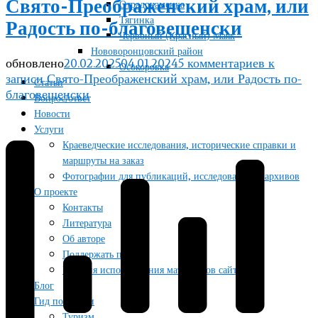
Свято-Преображенский храм, или
Отрадокаменка
Тягинка
Радость по-благовещенски
Червоный (Красный) Маяк
Нововоронцовский район
обновлено
20.02.2025
04.01.2024
5 комментариев
к
Осокоровка
записи Свято-Преображенский храм, или Радость по-
Статьи
благовещенски
Вопрос/ответ
Новости
Услуги
Краеведческие исследования, исторические справки и
маршруты на заказ
Фотографии для публикаций, исследований и архивов
О проекте
Контакты
Литература
Об авторе
Поддержать проект
Условия использования материалов сайта
Блог
Гид по жизни
Туризм