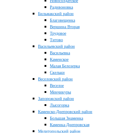
Новосолдатское
Радивоновка
Бильмакский район
Благовещенка
Вершина Вторая
Трудовое
Титово
Васильевский район
Васильевка
Каменское
Малая Белозерка
Скельки
Веселовский район
Веселое
Менчикуры
Запорожский район
Лысогорка
Каменско-Днепровский район
Большая Знаменка
Каменка-Днепровская
Мелитопольский район