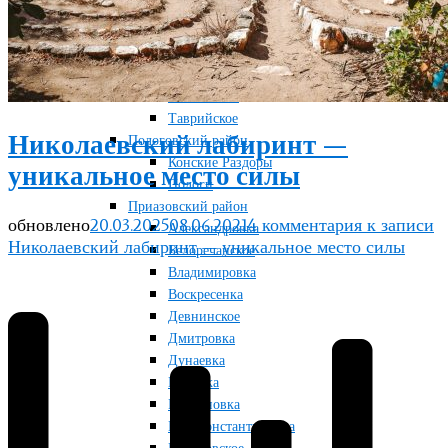
Терноватое
Терсянка
Ореховский район
Желтая Круча
Любимовка
Таврийское
Николаевский лабиринт —
Пологовский район
Конские Раздоры
уникальное место силы
Пологи
Приазовский район
обновлено
20.03.2025
08.06.2021
4 комментария
к записи
Александровка
Николаевский лабиринт — уникальное место силы
Белоречанское
Владимировка
Воскресенка
Девнинское
Дмитровка
Дунаевка
Маковка
Марьяновка
Новоконстантиновка