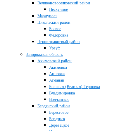
Великоновоселковский район
Нескучное
Мариуполь
Никольский район
Боевое
Федоровка
Першотравневый район
Урзуф
Запорожская область
Акимовский район
Акимовка
Анновка
Атманай
Большая (Великая) Терновка
Владимировка
Волчанское
Бердянский район
Берестовое
Бердянск
Деревецкое