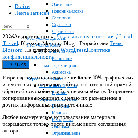
Обиточное
Войти
Новомихайловка
Лента записей
Салтычия
Стульнево
Черниговка
2026Авторские права
Локальные путешествия / Local
Республика Дагестан
Travel
.
Blossom Mommy Blog | Разработана
Темы
Республика Крым
Blossom
. На платформе
WordPress
.
Политика
Джанкойский район
конфиденциальности
Роскошное
НАВЕРХ
Нижнегорский район
Акимовка
Разрешается использование
не более 10%
графических
Херсонская область
и текстовых материалов сайта с обязательной прямой
Алешковский район
обратной ссылкой на сайт в первом абзаце. Запрещено
Крынки
копирование координат с целью их размещения в
Бериславский район
других информационных источниках.
Бургунка
Казацкое
Любое коммерческое использование материала
Качкаровка
разрешается только после письменного соглашения
Ольговка
автора.
Отрадокаменка