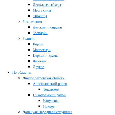
Леса/деревья/сады
Места силы
Урочища
Развлечения
Детские площадки
Зоопарки
Религия
Кирхи
Монастыри
Церкви и храмы
Часовни
Другое
По областям
Днепропетровская область
Апостоловский район
Токовское
Никопольский район
Капуловка
Покров
Донецкая Народная Республика