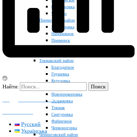
Приазовское
Строгановка
Чкалово
Приморский район
Мануйловка
Набережное
Приморск
Радоловка
Райновка
Токмакский район
Благодатное
Грушевка
Кутузовка
Найти:
Луговка
Новопрокоповка
ПОДДЕРЖАТЬ ПРОЕКТ
Остриковка
Токмак
КОНТАКТЫ
Снегуровка
Фабричное
Русский
Червоногорка
Українська
Черниговский район