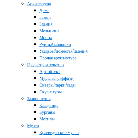
Архитектура
Дома
Замки
Здания
Мельницы
Мосты
Руины/заброшки
Усадьбы/поместья/имения
Прочая архитектура
Градостроительство
Арт-объект
Муралы/граффити
Скверы/парки/сады
Скульптуры
Захоронения
Кладбища
Курганы
Могилы
Музеи
Краеведческие музеи