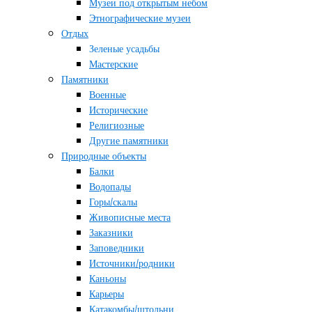
Музеи под открытым небом
Этнографические музеи
Отдых
Зеленые усадьбы
Мастерские
Памятники
Военные
Исторические
Религиозные
Другие памятники
Природные объекты
Балки
Водопады
Горы/скалы
Живописные места
Заказники
Заповедники
Источники/родники
Каньоны
Карьеры
Катакомбы/штольни