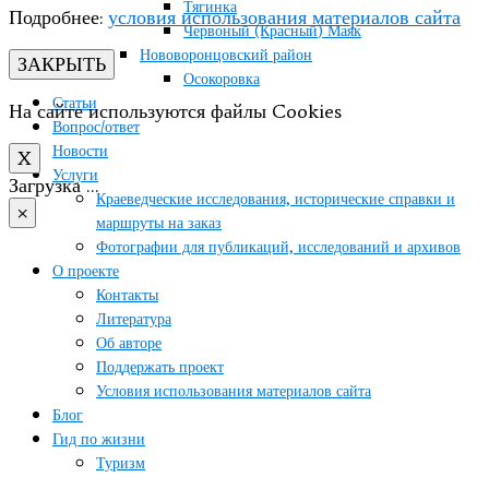
Тягинка
Подробнее:
условия использования материалов сайта
Червоный (Красный) Маяк
Нововоронцовский район
ЗАКРЫТЬ
Осокоровка
Статьи
На сайте используются файлы Cookies
Вопрос/ответ
Новости
X
Услуги
Загрузка …
Краеведческие исследования, исторические справки и
×
маршруты на заказ
Фотографии для публикаций, исследований и архивов
О проекте
Контакты
Литература
Об авторе
Поддержать проект
Условия использования материалов сайта
Блог
Гид по жизни
Туризм