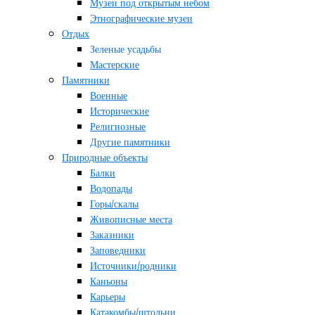
Музеи под открытым небом
Этнографические музеи
Отдых
Зеленые усадьбы
Мастерские
Памятники
Военные
Исторические
Религиозные
Другие памятники
Природные объекты
Балки
Водопады
Горы/скалы
Живописные места
Заказники
Заповедники
Источники/родники
Каньоны
Карьеры
Катакомбы/штольни