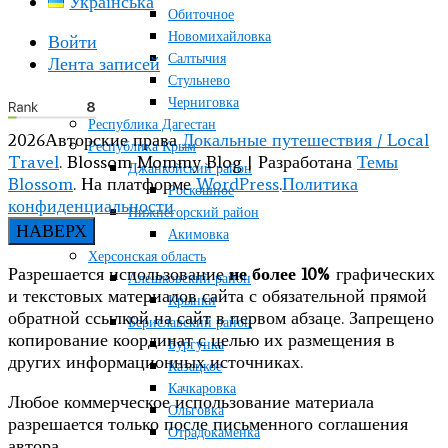
Українська
Обиточное
Новомихайловка
Войти
Салтычия
Лента записей
Стульнево
Черниговка
Республика Дагестан
2026Авторские права
Локальные путешествия / Local
Республика Крым
Travel
.
Blossom Mommy Blog | Разработана
Темы
Джанкойский район
Blossom
. На платформе
WordPress
.
Политика
Роскошное
конфиденциальности
Нижнегорский район
НАВЕРХ
Акимовка
Херсонская область
Разрешается использование
не более 10%
графических
Алешковский район
и текстовых материалов сайта с обязательной прямой
Крынки
обратной ссылкой на сайт в первом абзаце. Запрещено
Бериславский район
копирование координат с целью их размещения в
Бургунка
других информационных источниках.
Казацкое
Качкаровка
Любое коммерческое использование материала
Ольговка
разрешается только после письменного соглашения
Отрадокаменка
автора.