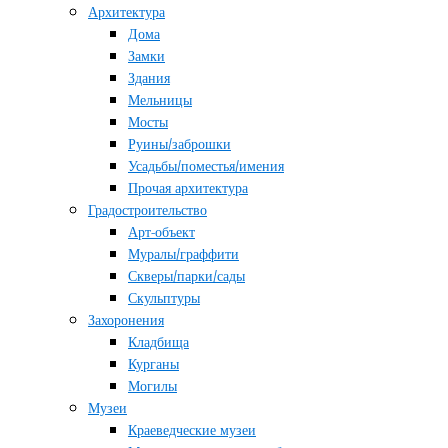
Архитектура
Дома
Замки
Здания
Мельницы
Мосты
Руины/заброшки
Усадьбы/поместья/имения
Прочая архитектура
Градостроительство
Арт-объект
Муралы/граффити
Скверы/парки/сады
Скульптуры
Захоронения
Кладбища
Курганы
Могилы
Музеи
Краеведческие музеи