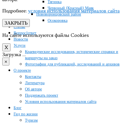
Тягинка
Червоный (Красный) Маяк
Подробнее:
условия использования материалов сайта
Нововоронцовский район
Осокоровка
ЗАКРЫТЬ
Статьи
Вопрос/ответ
На сайте используются файлы Cookies
Новости
Услуги
X
Краеведческие исследования, исторические справки и
Загрузка …
маршруты на заказ
×
Фотографии для публикаций, исследований и архивов
О проекте
Контакты
Литература
Об авторе
Поддержать проект
Условия использования материалов сайта
Блог
Гид по жизни
Туризм