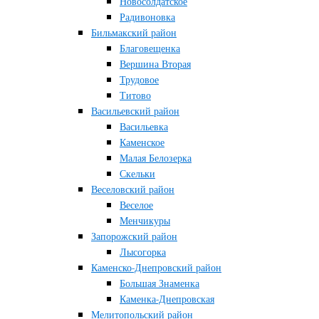
Новосолдатское
Радивоновка
Бильмакский район
Благовещенка
Вершина Вторая
Трудовое
Титово
Васильевский район
Васильевка
Каменское
Малая Белозерка
Скельки
Веселовский район
Веселое
Менчикуры
Запорожский район
Лысогорка
Каменско-Днепровский район
Большая Знаменка
Каменка-Днепровская
Мелитопольский район