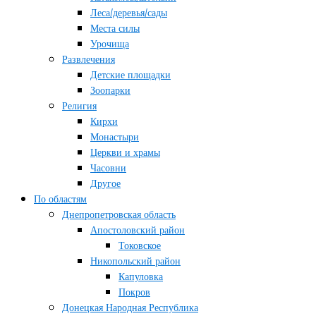
Леса/деревья/сады
Места силы
Урочища
Развлечения
Детские площадки
Зоопарки
Религия
Кирхи
Монастыри
Церкви и храмы
Часовни
Другое
По областям
Днепропетровская область
Апостоловский район
Токовское
Никопольский район
Капуловка
Покров
Донецкая Народная Республика