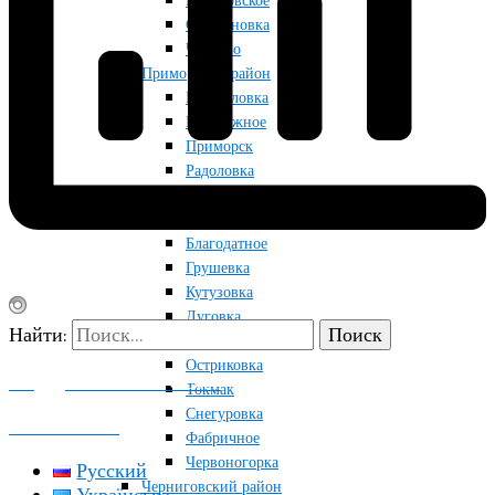
Приазовское
Строгановка
Чкалово
Приморский район
Мануйловка
Набережное
Приморск
Радоловка
Райновка
Токмакский район
Благодатное
Грушевка
Кутузовка
Луговка
Найти:
Новопрокоповка
Остриковка
ПОДДЕРЖАТЬ ПРОЕКТ
Токмак
Снегуровка
КОНТАКТЫ
Фабричное
Червоногорка
Русский
Черниговский район