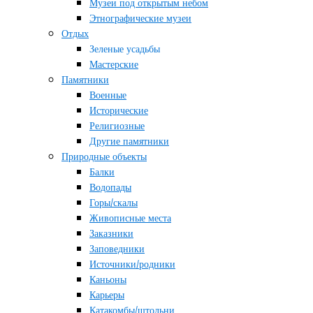
Музеи под открытым небом
Этнографические музеи
Отдых
Зеленые усадьбы
Мастерские
Памятники
Военные
Исторические
Религиозные
Другие памятники
Природные объекты
Балки
Водопады
Горы/скалы
Живописные места
Заказники
Заповедники
Источники/родники
Каньоны
Карьеры
Катакомбы/штольни