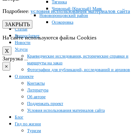
Тягинка
Червоный (Красный) Маяк
Подробнее:
условия использования материалов сайта
Нововоронцовский район
Осокоровка
ЗАКРЫТЬ
Статьи
Вопрос/ответ
На сайте используются файлы Cookies
Новости
Услуги
X
Краеведческие исследования, исторические справки и
Загрузка …
маршруты на заказ
×
Фотографии для публикаций, исследований и архивов
О проекте
Контакты
Литература
Об авторе
Поддержать проект
Условия использования материалов сайта
Блог
Гид по жизни
Туризм