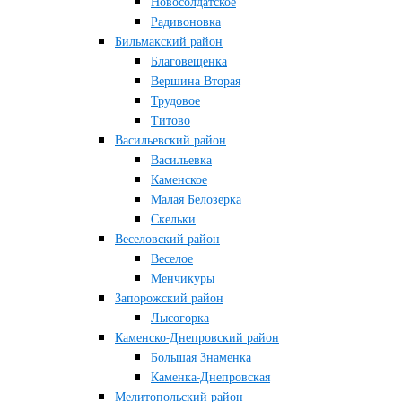
Новосолдатское
Радивоновка
Бильмакский район
Благовещенка
Вершина Вторая
Трудовое
Титово
Васильевский район
Васильевка
Каменское
Малая Белозерка
Скельки
Веселовский район
Веселое
Менчикуры
Запорожский район
Лысогорка
Каменско-Днепровский район
Большая Знаменка
Каменка-Днепровская
Мелитопольский район