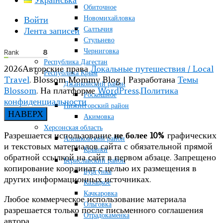
Українська
Обиточное
Новомихайловка
Войти
Салтычия
Лента записей
Стульнево
Черниговка
Республика Дагестан
2026Авторские права
Локальные путешествия / Local
Республика Крым
Travel
.
Blossom Mommy Blog | Разработана
Темы
Джанкойский район
Blossom
. На платформе
WordPress
.
Политика
Роскошное
конфиденциальности
Нижнегорский район
НАВЕРХ
Акимовка
Херсонская область
Разрешается использование
не более 10%
графических
Алешковский район
и текстовых материалов сайта с обязательной прямой
Крынки
обратной ссылкой на сайт в первом абзаце. Запрещено
Бериславский район
копирование координат с целью их размещения в
Бургунка
других информационных источниках.
Казацкое
Качкаровка
Любое коммерческое использование материала
Ольговка
разрешается только после письменного соглашения
Отрадокаменка
автора.