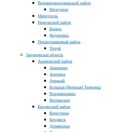
Великоновоселковский район
Нескучное
Мариуполь
Никольский район
Боевое
Федоровка
Першотравневый район
Урзуф
Запорожская область
Акимовский район
Акимовка
Анновка
Атманай
Большая (Великая) Терновка
Владимировка
Волчанское
Бердянский район
Берестовое
Бердянск
Деревецкое