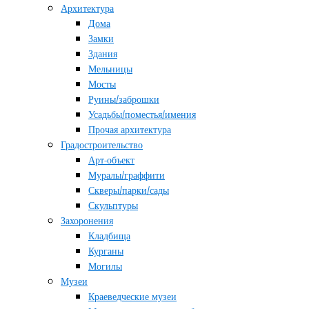
Архитектура
Дома
Замки
Здания
Мельницы
Мосты
Руины/заброшки
Усадьбы/поместья/имения
Прочая архитектура
Градостроительство
Арт-объект
Муралы/граффити
Скверы/парки/сады
Скульптуры
Захоронения
Кладбища
Курганы
Могилы
Музеи
Краеведческие музеи