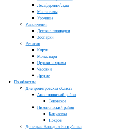
Леса/деревья/сады
Места силы
Урочища
Развлечения
Детские площадки
Зоопарки
Религия
Кирхи
Монастыри
Церкви и храмы
Часовни
Другое
По областям
Днепропетровская область
Апостоловский район
Токовское
Никопольский район
Капуловка
Покров
Донецкая Народная Республика