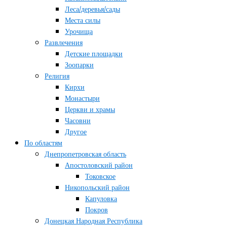
Леса/деревья/сады
Места силы
Урочища
Развлечения
Детские площадки
Зоопарки
Религия
Кирхи
Монастыри
Церкви и храмы
Часовни
Другое
По областям
Днепропетровская область
Апостоловский район
Токовское
Никопольский район
Капуловка
Покров
Донецкая Народная Республика