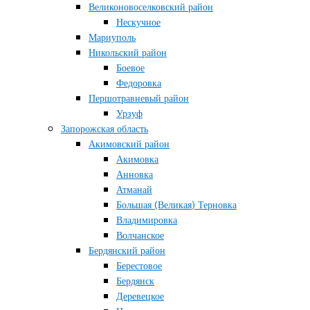
Великоновоселковский район
Нескучное
Мариуполь
Никольский район
Боевое
Федоровка
Першотравневый район
Урзуф
Запорожская область
Акимовский район
Акимовка
Анновка
Атманай
Большая (Великая) Терновка
Владимировка
Волчанское
Бердянский район
Берестовое
Бердянск
Деревецкое