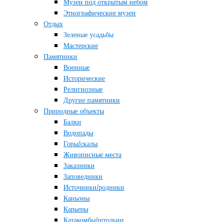
Музеи под открытым небом
Этнографические музеи
Отдых
Зеленые усадьбы
Мастерские
Памятники
Военные
Исторические
Религиозные
Другие памятники
Природные объекты
Балки
Водопады
Горы/скалы
Живописные места
Заказники
Заповедники
Источники/родники
Каньоны
Карьеры
Катакомбы/штольни