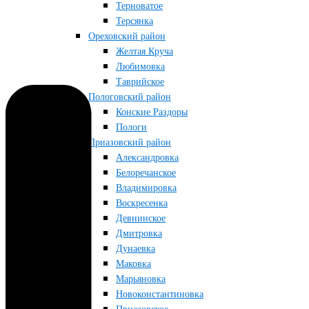
Терноватое
Терсянка
Ореховский район
Желтая Круча
Любимовка
Таврийское
Пологовский район
Конские Раздоры
Пологи
Приазовский район
Александровка
Белоречанское
Владимировка
Воскресенка
Девнинское
Дмитровка
Дунаевка
Маковка
Марьяновка
Новоконстантиновка