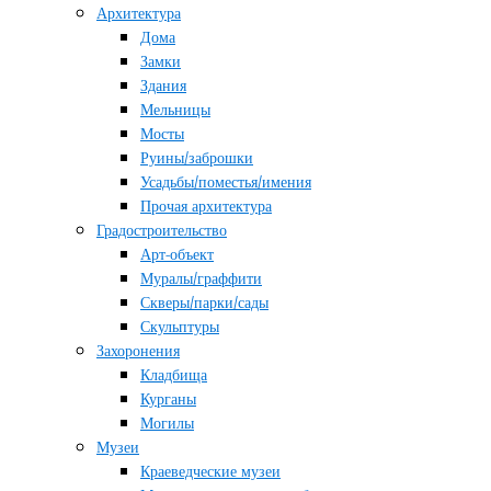
Архитектура
Дома
Замки
Здания
Мельницы
Мосты
Руины/заброшки
Усадьбы/поместья/имения
Прочая архитектура
Градостроительство
Арт-объект
Муралы/граффити
Скверы/парки/сады
Скульптуры
Захоронения
Кладбища
Курганы
Могилы
Музеи
Краеведческие музеи