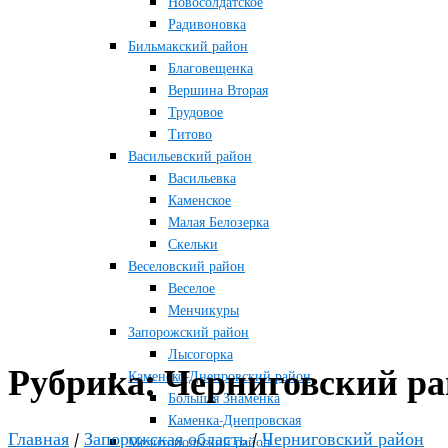
Новосолдатское
Радивоновка
Бильмакский район
Благовещенка
Вершина Вторая
Трудовое
Титово
Васильевский район
Васильевка
Каменское
Малая Белозерка
Скельки
Веселовский район
Веселое
Менчикуры
Запорожский район
Лысогорка
Рубрика:
Черниговский р
Каменско-Днепровский район
Большая Знаменка
Каменка-Днепровская
Главная
/
Запорожская область
/
Черниговский район
Мелитопольский район