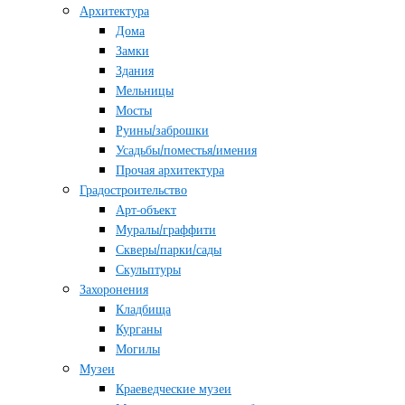
Архитектура
Дома
Замки
Здания
Мельницы
Мосты
Руины/заброшки
Усадьбы/поместья/имения
Прочая архитектура
Градостроительство
Арт-объект
Муралы/граффити
Скверы/парки/сады
Скульптуры
Захоронения
Кладбища
Курганы
Могилы
Музеи
Краеведческие музеи