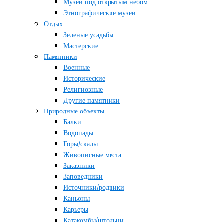
Музеи под открытым небом
Этнографические музеи
Отдых
Зеленые усадьбы
Мастерские
Памятники
Военные
Исторические
Религиозные
Другие памятники
Природные объекты
Балки
Водопады
Горы/скалы
Живописные места
Заказники
Заповедники
Источники/родники
Каньоны
Карьеры
Катакомбы/штольни