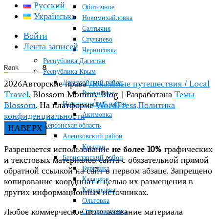
Русский
Обиточное
Українська
Новомихайловка
Салтычия
Войти
Стульнево
Лента записей
Черниговка
Республика Дагестан
Республика Крым
Джанкойский район
2026Авторские права
Локальные путешествия / Local
Роскошное
Travel
.
Blossom Mommy Blog | Разработана
Темы
Нижнегорский район
Blossom
. На платформе
WordPress
.
Политика
Акимовка
конфиденциальности
Херсонская область
НАВЕРХ
Алешковский район
Крынки
Разрешается использование
не более 10%
графических
Бериславский район
и текстовых материалов сайта с обязательной прямой
Бургунка
обратной ссылкой на сайт в первом абзаце. Запрещено
Казацкое
копирование координат с целью их размещения в
Качкаровка
других информационных источниках.
Ольговка
Любое коммерческое использование материала
Отрадокаменка