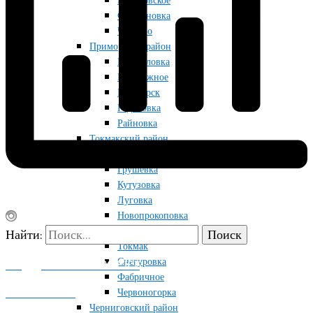
Приазовское
Строгановка
Чкалово
Приморский район
Мануйловка
Набережное
Приморск
Радоловка
Райновка
Токмакский район
Благодатное
Грушевка
Кутузовка
Луговка
Новопрокоповка
Остриковка
Найти:
Токмак
Снегуровка
ПОДДЕРЖАТЬ ПРОЕКТ
Фабричное
КОНТАКТЫ
Червоногорка
Черниговский район