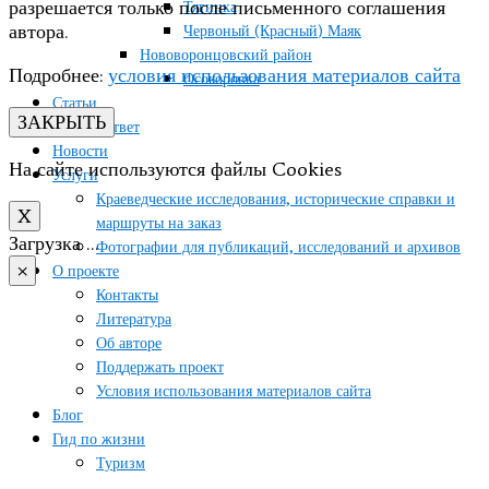
разрешается только после письменного соглашения
Тягинка
автора.
Червоный (Красный) Маяк
Нововоронцовский район
Подробнее:
условия использования материалов сайта
Осокоровка
Статьи
ЗАКРЫТЬ
Вопрос/ответ
Новости
На сайте используются файлы Cookies
Услуги
Краеведческие исследования, исторические справки и
X
маршруты на заказ
Загрузка …
Фотографии для публикаций, исследований и архивов
×
О проекте
Контакты
Литература
Об авторе
Поддержать проект
Условия использования материалов сайта
Блог
Гид по жизни
Туризм