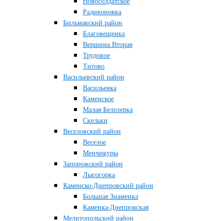
Новосолдатское
Радивоновка
Бильмакский район
Благовещенка
Вершина Вторая
Трудовое
Титово
Васильевский район
Васильевка
Каменское
Малая Белозерка
Скельки
Веселовский район
Веселое
Менчикуры
Запорожский район
Лысогорка
Каменско-Днепровский район
Большая Знаменка
Каменка-Днепровская
Мелитопольский район