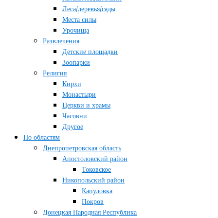
Леса/деревья/сады
Места силы
Урочища
Развлечения
Детские площадки
Зоопарки
Религия
Кирхи
Монастыри
Церкви и храмы
Часовни
Другое
По областям
Днепропетровская область
Апостоловский район
Токовское
Никопольский район
Капуловка
Покров
Донецкая Народная Республика