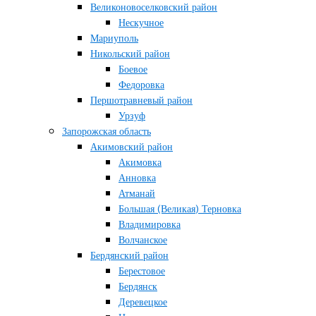
Великоновоселковский район
Нескучное
Мариуполь
Никольский район
Боевое
Федоровка
Першотравневый район
Урзуф
Запорожская область
Акимовский район
Акимовка
Анновка
Атманай
Большая (Великая) Терновка
Владимировка
Волчанское
Бердянский район
Берестовое
Бердянск
Деревецкое