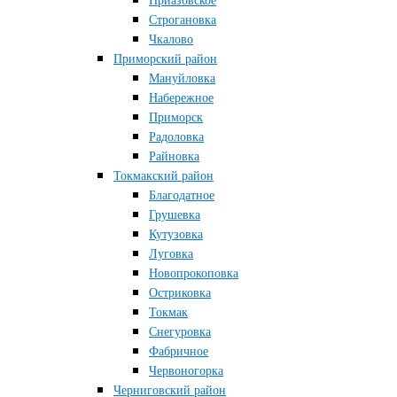
Приазовское
Строгановка
Чкалово
Приморский район
Мануйловка
Набережное
Приморск
Радоловка
Райновка
Токмакский район
Благодатное
Грушевка
Кутузовка
Луговка
Новопрокоповка
Остриковка
Токмак
Снегуровка
Фабричное
Червоногорка
Черниговский район