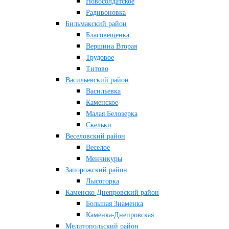
Новосолдатское
Радивоновка
Бильмакский район
Благовещенка
Вершина Вторая
Трудовое
Титово
Васильевский район
Васильевка
Каменское
Малая Белозерка
Скельки
Веселовский район
Веселое
Менчикуры
Запорожский район
Лысогорка
Каменско-Днепровский район
Большая Знаменка
Каменка-Днепровская
Мелитопольский район