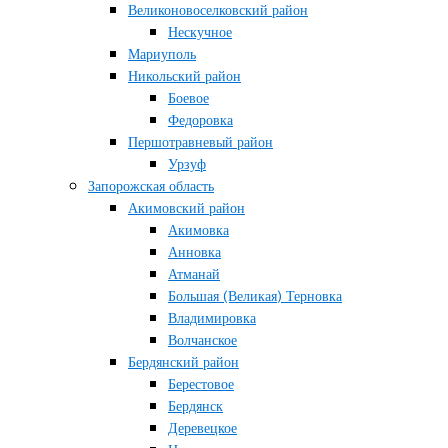
Великоновоселковский район
Нескучное
Мариуполь
Никольский район
Боевое
Федоровка
Першотравневый район
Урзуф
Запорожская область
Акимовский район
Акимовка
Анновка
Атманай
Большая (Великая) Терновка
Владимировка
Волчанское
Бердянский район
Берестовое
Бердянск
Деревецкое