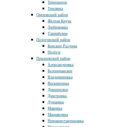
Терноватое
Терсянка
Ореховский район
Желтая Круча
Любимовка
Таврийское
Пологовский район
Конские Раздоры
Пологи
Приазовский район
Александровка
Белоречанское
Владимировка
Воскресенка
Девнинское
Дмитровка
Дунаевка
Маковка
Марьяновка
Новоконстантиновка