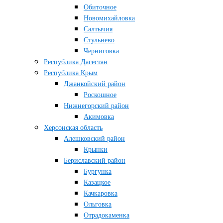
Обиточное
Новомихайловка
Салтычия
Стульнево
Черниговка
Республика Дагестан
Республика Крым
Джанкойский район
Роскошное
Нижнегорский район
Акимовка
Херсонская область
Алешковский район
Крынки
Бериславский район
Бургунка
Казацкое
Качкаровка
Ольговка
Отрадокаменка