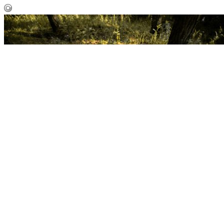
Увлекательные туры для
школьников от популярного
туроператора: основные