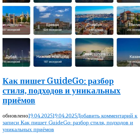
Как пишет GuideGo: разбор
стиля, подходов и уникальных
приёмов
обновлено
19.04.2025
19.04.2025
Добавить комментарий
к
записи Как пишет GuideGo: разбор стиля, подходов и
уникальных приёмов