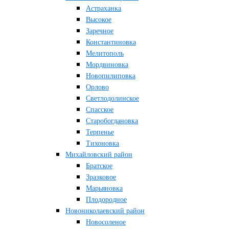
Астраханка
Высокое
Заречное
Константиновка
Мелитополь
Мордвиновка
Новопилиповка
Орлово
Светлодолинское
Спасское
Старобогдановка
Терпенье
Тихоновка
Михайловский район
Братское
Зразковое
Марьяновка
Плодородное
Новониколаевский район
Новосоленое