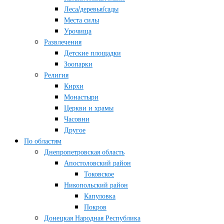
Леса/деревья/сады
Места силы
Урочища
Развлечения
Детские площадки
Зоопарки
Религия
Кирхи
Монастыри
Церкви и храмы
Часовни
Другое
По областям
Днепропетровская область
Апостоловский район
Токовское
Никопольский район
Капуловка
Покров
Донецкая Народная Республика