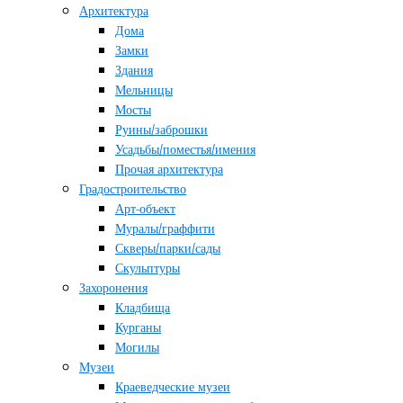
Архитектура
Дома
Замки
Здания
Мельницы
Мосты
Руины/заброшки
Усадьбы/поместья/имения
Прочая архитектура
Градостроительство
Арт-объект
Муралы/граффити
Скверы/парки/сады
Скульптуры
Захоронения
Кладбища
Курганы
Могилы
Музеи
Краеведческие музеи