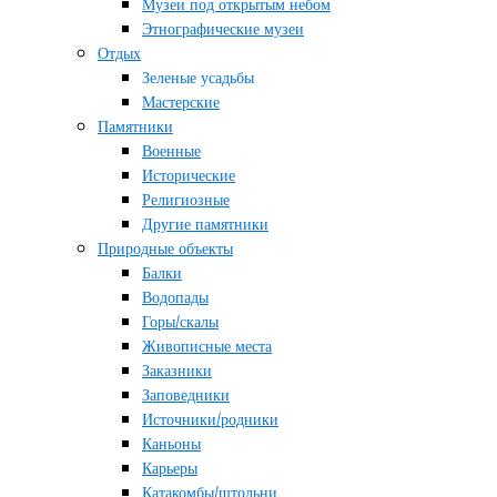
Музеи под открытым небом
Этнографические музеи
Отдых
Зеленые усадьбы
Мастерские
Памятники
Военные
Исторические
Религиозные
Другие памятники
Природные объекты
Балки
Водопады
Горы/скалы
Живописные места
Заказники
Заповедники
Источники/родники
Каньоны
Карьеры
Катакомбы/штольни