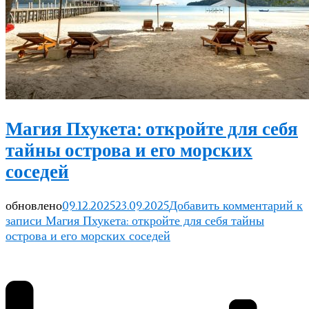
Магия Пхукета: откройте для себя
тайны острова и его морских
соседей
обновлено
09.12.2025
23.09.2025
Добавить комментарий
к
записи Магия Пхукета: откройте для себя тайны
острова и его морских соседей