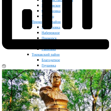
Новоконстантиновка
Приазовское
Строгановка
Чкалово
Приморский район
Мануйловка
Набережное
Приморск
Радоловка
Райновка
Токмакский район
Благодатное
Грушевка
Кутузовка
Луговка
Новопрокоповка
Остриковка
Токмак
Снегуровка
Фабричное
Червоногорка