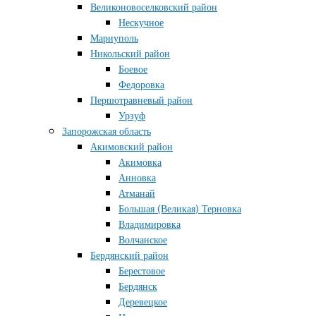
Великоновоселковский район
Нескучное
Мариуполь
Никольский район
Боевое
Федоровка
Першотравневый район
Урзуф
Запорожская область
Акимовский район
Акимовка
Анновка
Атманай
Большая (Великая) Терновка
Владимировка
Волчанское
Бердянский район
Берестовое
Бердянск
Деревецкое