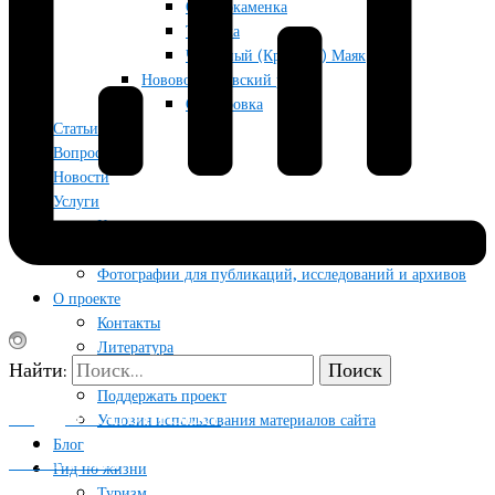
Отрадокаменка
Тягинка
Червоный (Красный) Маяк
Нововоронцовский район
Осокоровка
Статьи
Вопрос/ответ
Новости
Услуги
Краеведческие исследования, исторические справки и
маршруты на заказ
Фотографии для публикаций, исследований и архивов
О проекте
Контакты
Литература
Найти:
Об авторе
Поддержать проект
ПОДДЕРЖАТЬ ПРОЕКТ
Условия использования материалов сайта
Блог
КОНТАКТЫ
Гид по жизни
Туризм