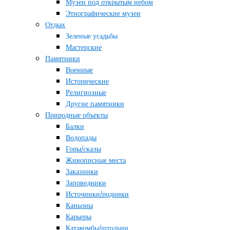
Музеи под открытым небом
Этнографические музеи
Отдых
Зеленые усадьбы
Мастерские
Памятники
Военные
Исторические
Религиозные
Другие памятники
Природные объекты
Балки
Водопады
Горы/скалы
Живописные места
Заказники
Заповедники
Источники/родники
Каньоны
Карьеры
Катакомбы/штольни