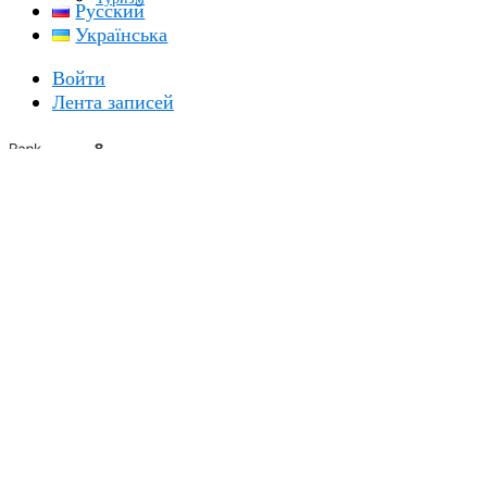
Русский
Українська
Войти
Лента записей
2026Авторские права
Локальные путешествия / Local
Travel
.
Blossom Mommy Blog | Разработана
Темы
Blossom
. На платформе
WordPress
.
Политика
конфиденциальности
НАВЕРХ
Разрешается использование
не более 10%
графических
и текстовых материалов сайта с обязательной прямой
обратной ссылкой на сайт в первом абзаце. Запрещено
копирование координат с целью их размещения в
других информационных источниках.
Любое коммерческое использование материала