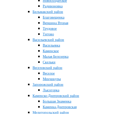
Новосолдатское
Радивоновка
Бильмакский район
Благовещенка
Вершина Вторая
Трудовое
Титово
Васильевский район
Васильевка
Каменское
Малая Белозерка
Скельки
Веселовский район
Веселое
Менчикуры
Запорожский район
Лысогорка
Каменско-Днепровский район
Большая Знаменка
Каменка-Днепровская
Мелитопольский район