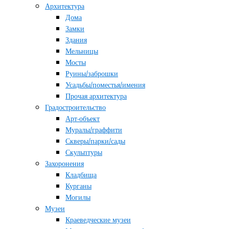
Архитектура
Дома
Замки
Здания
Мельницы
Мосты
Руины/заброшки
Усадьбы/поместья/имения
Прочая архитектура
Градостроительство
Арт-объект
Муралы/граффити
Скверы/парки/сады
Скульптуры
Захоронения
Кладбища
Курганы
Могилы
Музеи
Краеведческие музеи