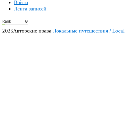
Войти
Лента записей
2026Авторские права
Локальные путешествия / Local
Travel
.
Blossom Mommy Blog | Разработана
Темы
Blossom
. На платформе
WordPress
.
Политика
конфиденциальности
НАВЕРХ
Разрешается использование
не более 10%
графических
и текстовых материалов сайта с обязательной прямой
обратной ссылкой на сайт в первом абзаце. Запрещено
копирование координат с целью их размещения в
других информационных источниках.
Любое коммерческое использование материала
разрешается только после письменного соглашения
автора.