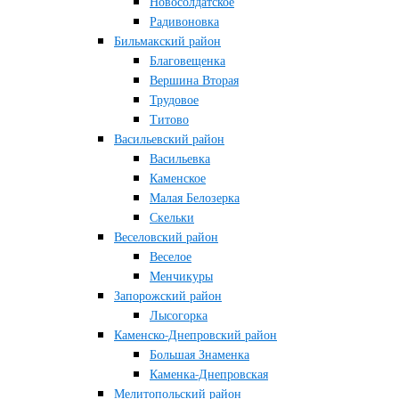
Новосолдатское
Радивоновка
Бильмакский район
Благовещенка
Вершина Вторая
Трудовое
Титово
Васильевский район
Васильевка
Каменское
Малая Белозерка
Скельки
Веселовский район
Веселое
Менчикуры
Запорожский район
Лысогорка
Каменско-Днепровский район
Большая Знаменка
Каменка-Днепровская
Мелитопольский район