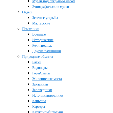
Музеи под открытым небом
Этнографические музеи
Отдых
Зеленые усадьбы
Мастерские
Памятники
Военные
Исторические
Религиозные
Другие памятники
Природные объекты
Балки
Водопады
Горы/скалы
Живописные места
Заказники
Заповедники
Источники/родники
Каньоны
Карьеры
Катакомбы/штольни