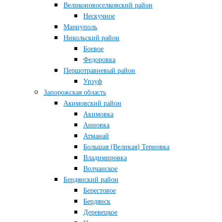
Великоновоселковский район
Нескучное
Мариуполь
Никольский район
Боевое
Федоровка
Першотравневый район
Урзуф
Запорожская область
Акимовский район
Акимовка
Анновка
Атманай
Большая (Великая) Терновка
Владимировка
Волчанское
Бердянский район
Берестовое
Бердянск
Деревецкое