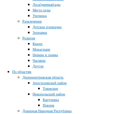
Леса/деревья/сады
Места силы
Урочища
Развлечения
Детские площадки
Зоопарки
Религия
Кирхи
Монастыри
Церкви и храмы
Часовни
Другое
По областям
Днепропетровская область
Апостоловский район
Токовское
Никопольский район
Капуловка
Покров
Донецкая Народная Республика