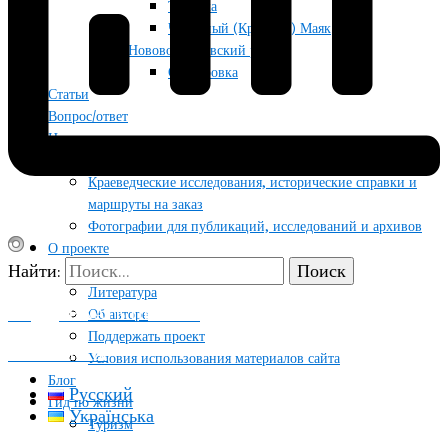
Тягинка
Червоный (Красный) Маяк
Нововоронцовский район
Осокоровка
Статьи
Вопрос/ответ
Новости
Услуги
Краеведческие исследования, исторические справки и
маршруты на заказ
Фотографии для публикаций, исследований и архивов
О проекте
Найти:
Контакты
Литература
ПОДДЕРЖАТЬ ПРОЕКТ
Об авторе
Поддержать проект
КОНТАКТЫ
Условия использования материалов сайта
Блог
Русский
Гид по жизни
Українська
Туризм