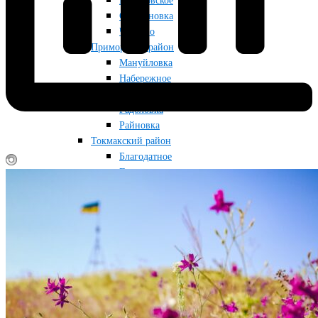
Приазовское
Строгановка
Чкалово
Приморский район
Мануйловка
Набережное
Приморск
Радоловка
Райновка
Токмакский район
Благодатное
Грушевка
Кутузовка
Луговка
Новопрокоповка
Остриковка
Токмак
Снегуровка
Фабричное
Червоногорка
Черниговский район