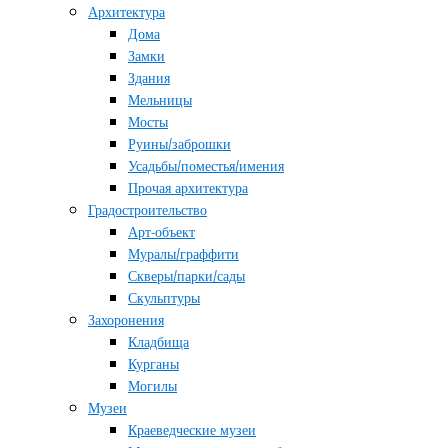
Архитектура
Дома
Замки
Здания
Мельницы
Мосты
Руины/заброшки
Усадьбы/поместья/имения
Прочая архитектура
Градостроительство
Арт-объект
Муралы/граффити
Скверы/парки/сады
Скульптуры
Захоронения
Кладбища
Курганы
Могилы
Музеи
Краеведческие музеи