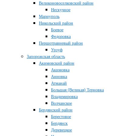
Великоновоселковский район
Нескучное
Мариуполь
Никольский район
Боевое
Федоровка
Першотравневый район
Урзуф
Запорожская область
Акимовский район
Акимовка
Анновка
Атманай
Большая (Великая) Терновка
Владимировка
Волчанское
Бердянский район
Берестовое
Бердянск
Деревецкое