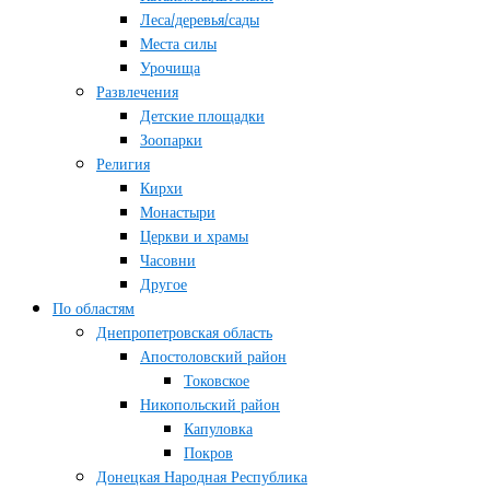
Леса/деревья/сады
Места силы
Урочища
Развлечения
Детские площадки
Зоопарки
Религия
Кирхи
Монастыри
Церкви и храмы
Часовни
Другое
По областям
Днепропетровская область
Апостоловский район
Токовское
Никопольский район
Капуловка
Покров
Донецкая Народная Республика