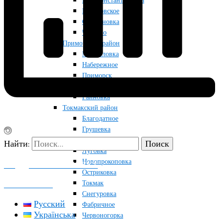
Новоконстантиновка
Приазовское
Строгановка
Чкалово
Приморский район
Мануйловка
Набережное
Приморск
Радоловка
Райновка
Токмакский район
Благодатное
Грушевка
Кутузовка
Найти:
Луговка
Новопрокоповка
ПОДДЕРЖАТЬ ПРОЕКТ
Остриковка
Токмак
КОНТАКТЫ
Снегуровка
Русский
Фабричное
Українська
Червоногорка