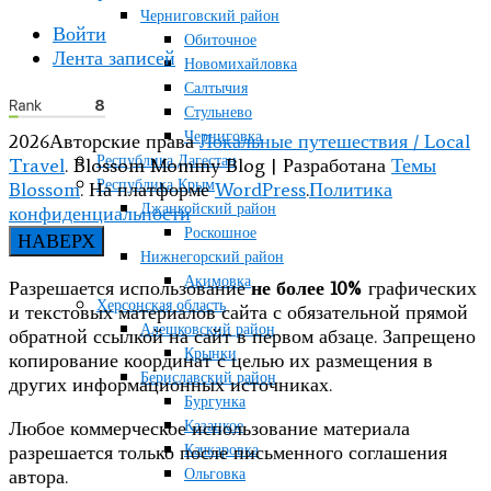
Черниговский район
Войти
Обиточное
Лента записей
Новомихайловка
Салтычия
Стульнево
Черниговка
2026Авторские права
Локальные путешествия / Local
Республика Дагестан
Travel
.
Blossom Mommy Blog | Разработана
Темы
Республика Крым
Blossom
. На платформе
WordPress
.
Политика
Джанкойский район
конфиденциальности
Роскошное
НАВЕРХ
Нижнегорский район
Акимовка
Разрешается использование
не более 10%
графических
Херсонская область
и текстовых материалов сайта с обязательной прямой
Алешковский район
обратной ссылкой на сайт в первом абзаце. Запрещено
Крынки
копирование координат с целью их размещения в
Бериславский район
других информационных источниках.
Бургунка
Казацкое
Любое коммерческое использование материала
Качкаровка
разрешается только после письменного соглашения
Ольговка
автора.