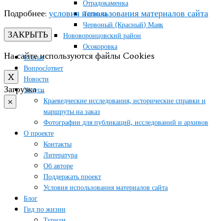
Отрадокаменка
Подробнее:
условия использования материалов сайта
Тягинка
Червоный (Красный) Маяк
ЗАКРЫТЬ
Нововоронцовский район
Осокоровка
На сайте используются файлы Cookies
Статьи
Вопрос/ответ
X
Новости
Загрузка …
Услуги
×
Краеведческие исследования, исторические справки и
маршруты на заказ
Фотографии для публикаций, исследований и архивов
О проекте
Контакты
Литература
Об авторе
Поддержать проект
Условия использования материалов сайта
Блог
Гид по жизни
Туризм