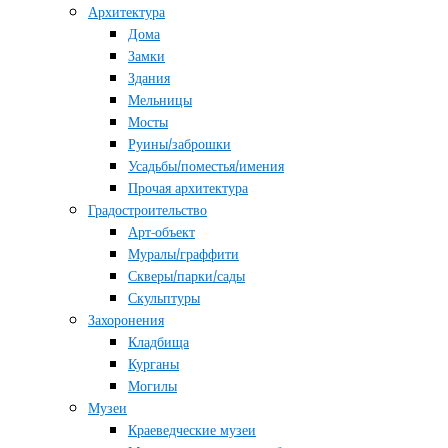
Архитектура
Дома
Замки
Здания
Мельницы
Мосты
Руины/заброшки
Усадьбы/поместья/имения
Прочая архитектура
Градостроительство
Арт-объект
Муралы/граффити
Скверы/парки/сады
Скульптуры
Захоронения
Кладбища
Курганы
Могилы
Музеи
Краеведческие музеи