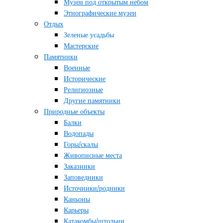
Музеи под открытым небом
Этнографические музеи
Отдых
Зеленые усадьбы
Мастерские
Памятники
Военные
Исторические
Религиозные
Другие памятники
Природные объекты
Балки
Водопады
Горы/скалы
Живописные места
Заказники
Заповедники
Источники/родники
Каньоны
Карьеры
Катакомбы/штольни