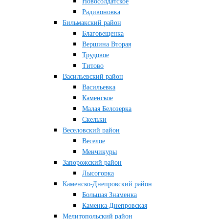
Новосолдатское
Радивоновка
Бильмакский район
Благовещенка
Вершина Вторая
Трудовое
Титово
Васильевский район
Васильевка
Каменское
Малая Белозерка
Скельки
Веселовский район
Веселое
Менчикуры
Запорожский район
Лысогорка
Каменско-Днепровский район
Большая Знаменка
Каменка-Днепровская
Мелитопольский район