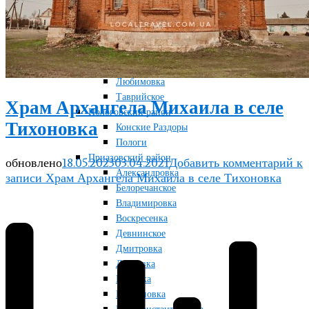
Новосоленое
Терноватое
Терсянка
Ореховский район
Желтая Круча
Любимовка
Таврийское
Храм Архангела Михаила в селе
Пологовский район
Тихоновка
Конские Раздоры
Пологи
Приазовский район
обновлено
18.05.2023
03.04.2021
Добавить комментарий
к
Александровка
записи Храм Архангела Михаила в селе Тихоновка
Белоречанское
Владимировка
Воскресенка
Девнинское
Дмитровка
Дунаевка
Маковка
Марьяновка