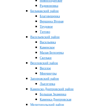
Новосолдатское
Радивоновка
Бильмакский район
Благовещенка
Вершина Вторая
Трудовое
Титово
Васильевский район
Васильевка
Каменское
Малая Белозерка
Скельки
Веселовский район
Веселое
Менчикуры
Запорожский район
Лысогорка
Каменско-Днепровский район
Большая Знаменка
Каменка-Днепровская
Мелитопольский район