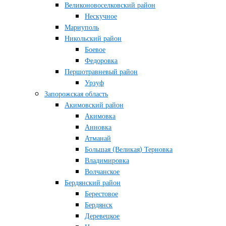
Великоновоселковский район
Нескучное
Мариуполь
Никольский район
Боевое
Федоровка
Першотравневый район
Урзуф
Запорожская область
Акимовский район
Акимовка
Анновка
Атманай
Большая (Великая) Терновка
Владимировка
Волчанское
Бердянский район
Берестовое
Бердянск
Деревецкое