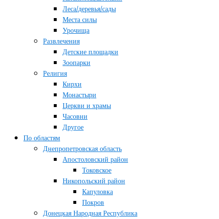
Леса/деревья/сады
Места силы
Урочища
Развлечения
Детские площадки
Зоопарки
Религия
Кирхи
Монастыри
Церкви и храмы
Часовни
Другое
По областям
Днепропетровская область
Апостоловский район
Токовское
Никопольский район
Капуловка
Покров
Донецкая Народная Республика