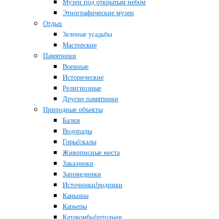
Музеи под открытым небом
Этнографические музеи
Отдых
Зеленые усадьбы
Мастерские
Памятники
Военные
Исторические
Религиозные
Другие памятники
Природные объекты
Балки
Водопады
Горы/скалы
Живописные места
Заказники
Заповедники
Источники/родники
Каньоны
Карьеры
Катакомбы/штольни