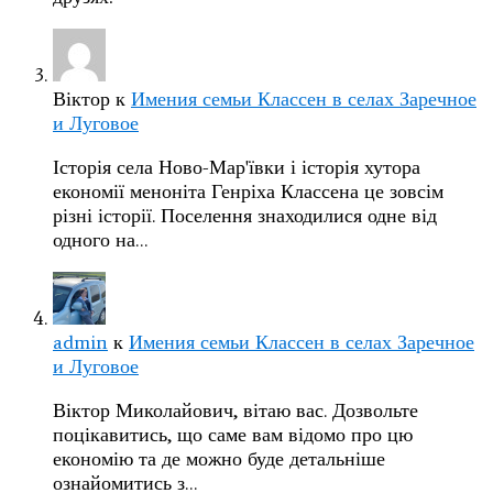
Віктор
к
Имения семьи Классен в селах Заречное
и Луговое
Історія села Ново-Мар'ївки і історія хутора
економії меноніта Генріха Классена це зовсім
різні історії. Поселення знаходилися одне від
одного на…
admin
к
Имения семьи Классен в селах Заречное
и Луговое
Віктор Миколайович, вітаю вас. Дозвольте
поцікавитись, що саме вам відомо про цю
економію та де можно буде детальніше
ознайомитись з…