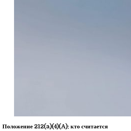
Положение 212(a)(4)(A): кто считается