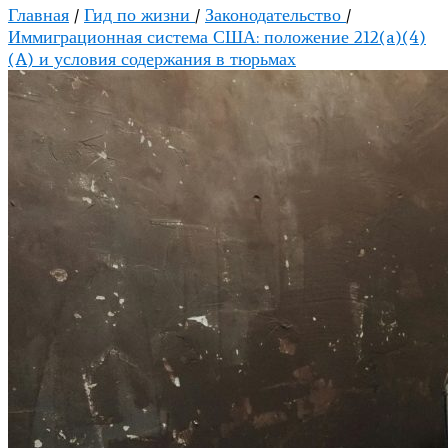
Главная
/
Гид по жизни
/
Законодательство
/
Иммиграционная система США: положение 212(a)(4)
(A) и условия содержания в тюрьмах