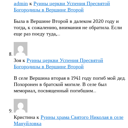
admin
к
Руины церкви Успения Пресвятой
Богородицы в Вершине Второй
Была в Вершине Второй в далеком 2020 году и
тогда, к сожалению, внимания не обратила. Если
еще раз поеду туда,…
Зоя
к
Руины церкви Успения Пресвятой
Богородицы в Вершине Второй
В селе Вершина вторая в 1941 году погиб мой дед.
Похоронен в братской могиле. В селе был
мемориал, посвященный погибшим…
Кристина
к
Руины храма Святого Николая в селе
Мануйловка