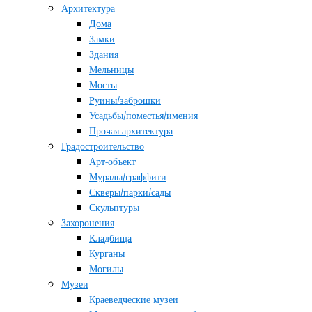
Архитектура
Дома
Замки
Здания
Мельницы
Мосты
Руины/заброшки
Усадьбы/поместья/имения
Прочая архитектура
Градостроительство
Арт-объект
Муралы/граффити
Скверы/парки/сады
Скульптуры
Захоронения
Кладбища
Курганы
Могилы
Музеи
Краеведческие музеи