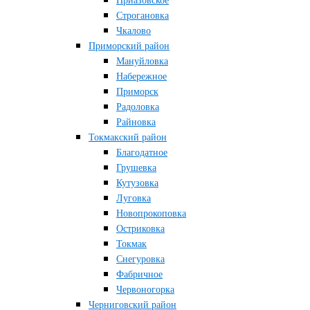
Приазовское
Строгановка
Чкалово
Приморский район
Мануйловка
Набережное
Приморск
Радоловка
Райновка
Токмакский район
Благодатное
Грушевка
Кутузовка
Луговка
Новопрокоповка
Остриковка
Токмак
Снегуровка
Фабричное
Червоногорка
Черниговский район