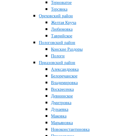
Терноватое
Терсянка
Ореховский район
Желтая Круча
Любимовка
Таврийское
Пологовский район
Конские Раздоры
Пологи
Приазовский район
Александровка
Белоречанское
Владимировка
Воскресенка
Девнинское
Дмитровка
Дунаевка
Маковка
Марьяновка
Новоконстантиновка