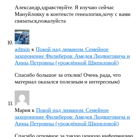
Александр,здравствуйте. Я изучаю сейчас
Мануйловку в контексте генеалогии,хочу с вами
связаться,пожалуйста
admin
к
Покой над лиманом. Семейное
захоронение Филиберов: Амедея Людвиговича и
Анны Петровны (урождённой Шипиловой)
Спасибо большое за отклик! Очень рада, что
материал оказался полезным и интересным)
Мария
к
Покой над лиманом. Семейное
захоронение Филиберов: Амедея Людвиговича и
Анны Петровны (урождённой Шипиловой)
Спасибо огромное за такую ценную информацию,