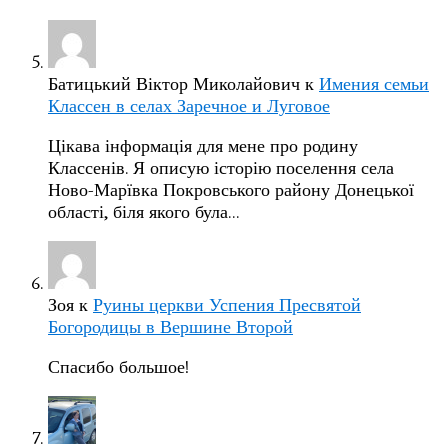
Батицький Віктор Миколайович
к
Имения семьи
Классен в селах Заречное и Луговое
Цікава інформація для мене про родину
Классенів. Я описую історію поселення села
Ново-Марївка Покровського району Донецької
області, біля якого була…
Зоя
к
Руины церкви Успения Пресвятой
Богородицы в Вершине Второй
Спасибо большое!