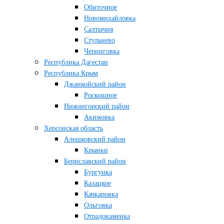
Обиточное
Новомихайловка
Салтычия
Стульнево
Черниговка
Республика Дагестан
Республика Крым
Джанкойский район
Роскошное
Нижнегорский район
Акимовка
Херсонская область
Алешковский район
Крынки
Бериславский район
Бургунка
Казацкое
Качкаровка
Ольговка
Отрадокаменка