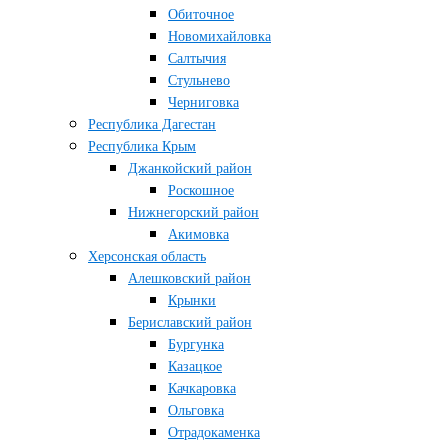
Обиточное
Новомихайловка
Салтычия
Стульнево
Черниговка
Республика Дагестан
Республика Крым
Джанкойский район
Роскошное
Нижнегорский район
Акимовка
Херсонская область
Алешковский район
Крынки
Бериславский район
Бургунка
Казацкое
Качкаровка
Ольговка
Отрадокаменка