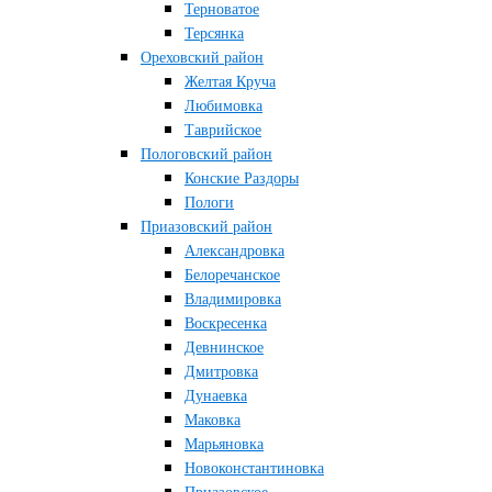
Терноватое
Терсянка
Ореховский район
Желтая Круча
Любимовка
Таврийское
Пологовский район
Конские Раздоры
Пологи
Приазовский район
Александровка
Белоречанское
Владимировка
Воскресенка
Девнинское
Дмитровка
Дунаевка
Маковка
Марьяновка
Новоконстантиновка