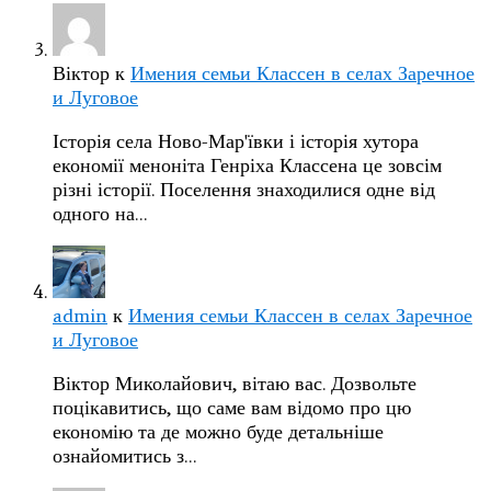
Віктор
к
Имения семьи Классен в селах Заречное
и Луговое
Історія села Ново-Мар'ївки і історія хутора
економії меноніта Генріха Классена це зовсім
різні історії. Поселення знаходилися одне від
одного на…
admin
к
Имения семьи Классен в селах Заречное
и Луговое
Віктор Миколайович, вітаю вас. Дозвольте
поцікавитись, що саме вам відомо про цю
економію та де можно буде детальніше
ознайомитись з…