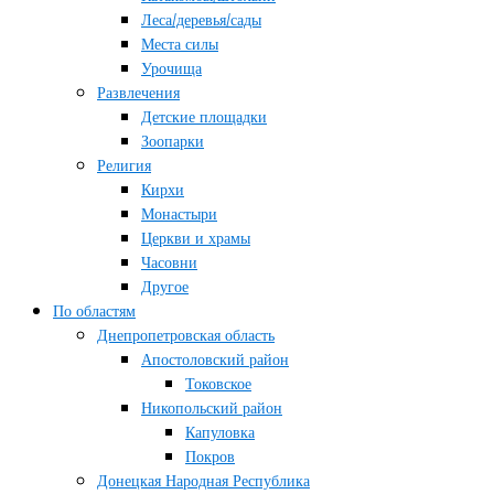
Леса/деревья/сады
Места силы
Урочища
Развлечения
Детские площадки
Зоопарки
Религия
Кирхи
Монастыри
Церкви и храмы
Часовни
Другое
По областям
Днепропетровская область
Апостоловский район
Токовское
Никопольский район
Капуловка
Покров
Донецкая Народная Республика