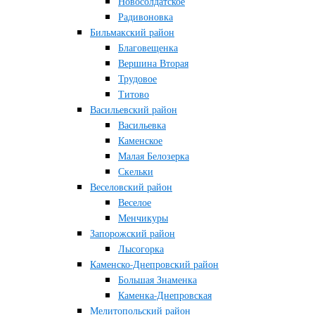
Новосолдатское
Радивоновка
Бильмакский район
Благовещенка
Вершина Вторая
Трудовое
Титово
Васильевский район
Васильевка
Каменское
Малая Белозерка
Скельки
Веселовский район
Веселое
Менчикуры
Запорожский район
Лысогорка
Каменско-Днепровский район
Большая Знаменка
Каменка-Днепровская
Мелитопольский район