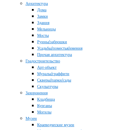
Архитектура
Дома
Замки
Здания
Мельницы
Мосты
Руины/заброшки
Усадьбы/поместья/имения
Прочая архитектура
Градостроительство
Арт-объект
Муралы/граффити
Скверы/парки/сады
Скульптуры
Захоронения
Кладбища
Курганы
Могилы
Музеи
Краеведческие музеи