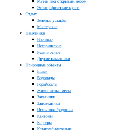
Музеи под открытым небом
Этнографические музеи
Отдых
Зеленые усадьбы
Мастерские
Памятники
Военные
Исторические
Религиозные
Другие памятники
Природные объекты
Балки
Водопады
Горы/скалы
Живописные места
Заказники
Заповедники
Источники/родники
Каньоны
Карьеры
Катакомбы/штольни