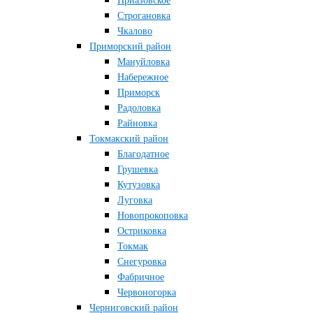
Приазовское
Строгановка
Чкалово
Приморский район
Мануйловка
Набережное
Приморск
Радоловка
Райновка
Токмакский район
Благодатное
Грушевка
Кутузовка
Луговка
Новопрокоповка
Остриковка
Токмак
Снегуровка
Фабричное
Червоногорка
Черниговский район