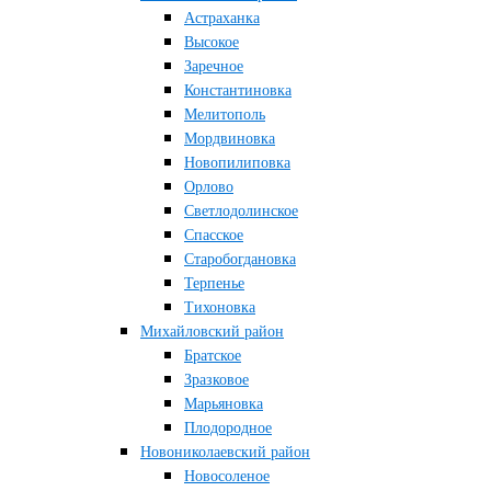
Астраханка
Высокое
Заречное
Константиновка
Мелитополь
Мордвиновка
Новопилиповка
Орлово
Светлодолинское
Спасское
Старобогдановка
Терпенье
Тихоновка
Михайловский район
Братское
Зразковое
Марьяновка
Плодородное
Новониколаевский район
Новосоленое