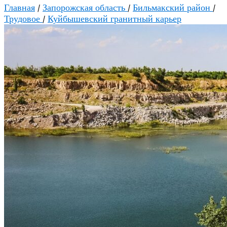
Главная
/
Запорожская область
/
Бильмакский район
/
Трудовое
/
Куйбышевский гранитный карьер