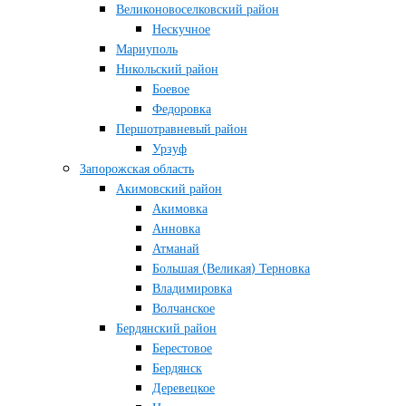
Великоновоселковский район
Нескучное
Мариуполь
Никольский район
Боевое
Федоровка
Першотравневый район
Урзуф
Запорожская область
Акимовский район
Акимовка
Анновка
Атманай
Большая (Великая) Терновка
Владимировка
Волчанское
Бердянский район
Берестовое
Бердянск
Деревецкое