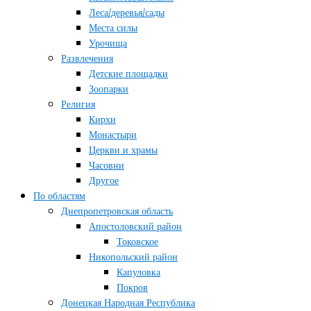
Леса/деревья/сады
Места силы
Урочища
Развлечения
Детские площадки
Зоопарки
Религия
Кирхи
Монастыри
Церкви и храмы
Часовни
Другое
По областям
Днепропетровская область
Апостоловский район
Токовское
Никопольский район
Капуловка
Покров
Донецкая Народная Республика