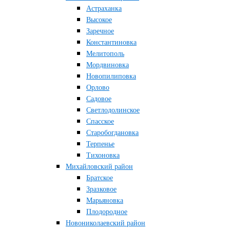
Астраханка
Высокое
Заречное
Константиновка
Мелитополь
Мордвиновка
Новопилиповка
Орлово
Садовое
Светлодолинское
Спасское
Старобогдановка
Терпенье
Тихоновка
Михайловский район
Братское
Зразковое
Марьяновка
Плодородное
Новониколаевский район