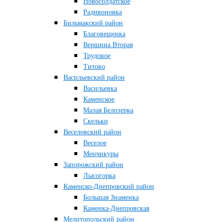
Новосолдатское
Радивоновка
Бильмакский район
Благовещенка
Вершина Вторая
Трудовое
Титово
Васильевский район
Васильевка
Каменское
Малая Белозерка
Скельки
Веселовский район
Веселое
Менчикуры
Запорожский район
Лысогорка
Каменско-Днепровский район
Большая Знаменка
Каменка-Днепровская
Мелитопольский район