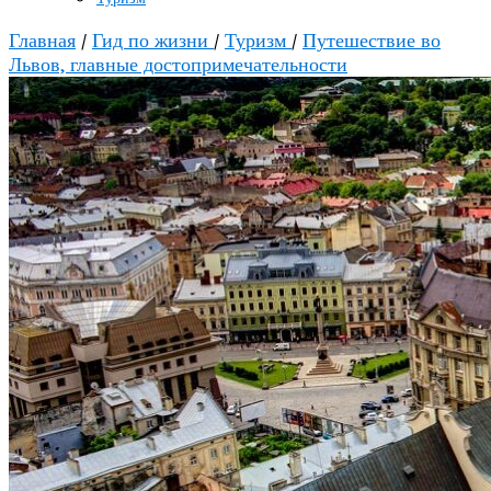
Главная
/
Гид по жизни
/
Туризм
/
Путешествие во
Львов, главные достопримечательности