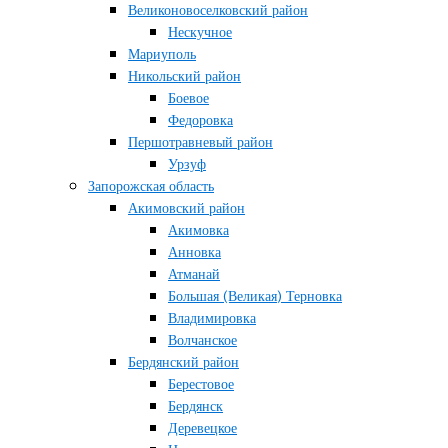
Великоновоселковский район
Нескучное
Мариуполь
Никольский район
Боевое
Федоровка
Першотравневый район
Урзуф
Запорожская область
Акимовский район
Акимовка
Анновка
Атманай
Большая (Великая) Терновка
Владимировка
Волчанское
Бердянский район
Берестовое
Бердянск
Деревецкое