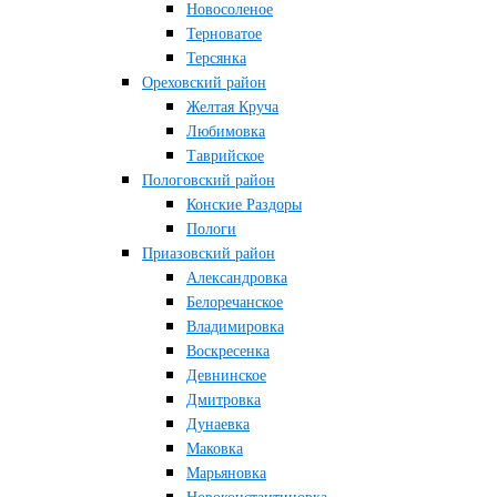
Новосоленое
Терноватое
Терсянка
Ореховский район
Желтая Круча
Любимовка
Таврийское
Пологовский район
Конские Раздоры
Пологи
Приазовский район
Александровка
Белоречанское
Владимировка
Воскресенка
Девнинское
Дмитровка
Дунаевка
Маковка
Марьяновка