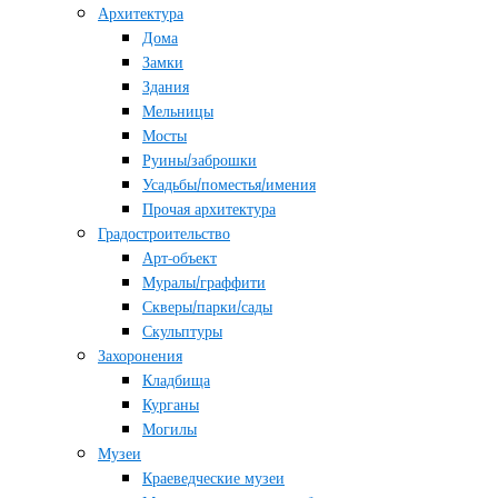
Архитектура
Дома
Замки
Здания
Мельницы
Мосты
Руины/заброшки
Усадьбы/поместья/имения
Прочая архитектура
Градостроительство
Арт-объект
Муралы/граффити
Скверы/парки/сады
Скульптуры
Захоронения
Кладбища
Курганы
Могилы
Музеи
Краеведческие музеи