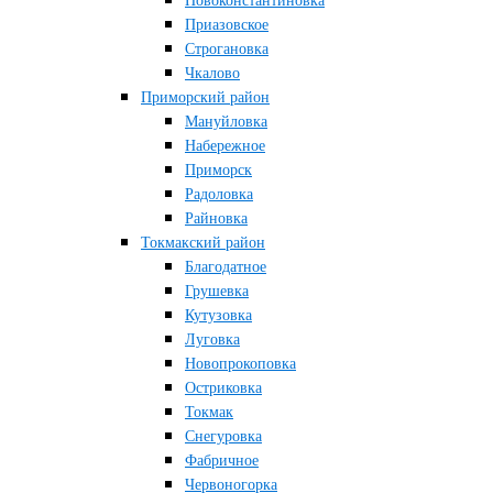
Новоконстантиновка
Приазовское
Строгановка
Чкалово
Приморский район
Мануйловка
Набережное
Приморск
Радоловка
Райновка
Токмакский район
Благодатное
Грушевка
Кутузовка
Луговка
Новопрокоповка
Остриковка
Токмак
Снегуровка
Фабричное
Червоногорка