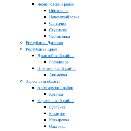
Черниговский район
Обиточное
Новомихайловка
Салтычия
Стульнево
Черниговка
Республика Дагестан
Республика Крым
Джанкойский район
Роскошное
Нижнегорский район
Акимовка
Херсонская область
Алешковский район
Крынки
Бериславский район
Бургунка
Казацкое
Качкаровка
Ольговка