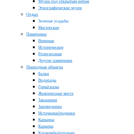
Музеи под открытым небом
Этнографические музеи
Отдых
Зеленые усадьбы
Мастерские
Памятники
Военные
Исторические
Религиозные
Другие памятники
Природные объекты
Балки
Водопады
Горы/скалы
Живописные места
Заказники
Заповедники
Источники/родники
Каньоны
Карьеры
Катакомбы/штольни