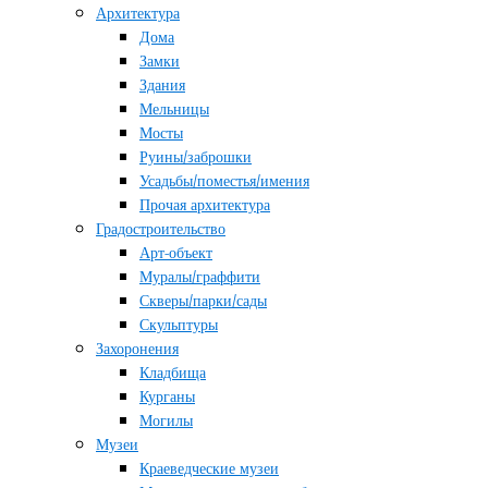
Архитектура
Дома
Замки
Здания
Мельницы
Мосты
Руины/заброшки
Усадьбы/поместья/имения
Прочая архитектура
Градостроительство
Арт-объект
Муралы/граффити
Скверы/парки/сады
Скульптуры
Захоронения
Кладбища
Курганы
Могилы
Музеи
Краеведческие музеи