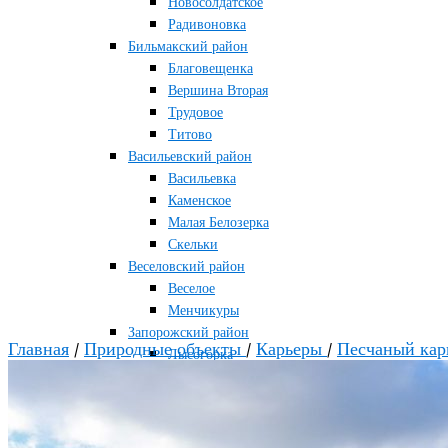
Новосолдатское
Радивоновка
Бильмакский район
Благовещенка
Вершина Вторая
Трудовое
Титово
Васильевский район
Васильевка
Каменское
Малая Белозерка
Скельки
Веселовский район
Веселое
Менчикуры
Запорожский район
Главная
/
Природные объекты
/
Карьеры
/
Песчаный карь
Лысогорка
Каменско-Днепровский район
Большая Знаменка
Каменка-Днепровская
Мелитопольский район