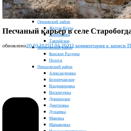
Новосоленое
Терноватое
Терсянка
Ореховский район
Желтая Круча
Песчаный карьер в селе Старобогд
Любимовка
Таврийское
обновлено
20.03.2025
11.04.2021
2 комментария
к записи П
Пологовский район
Конские Раздоры
Пологи
Приазовский район
Александровка
Белоречанское
Владимировка
Воскресенка
Девнинское
Дмитровка
Дунаевка
Маковка
Марьяновка