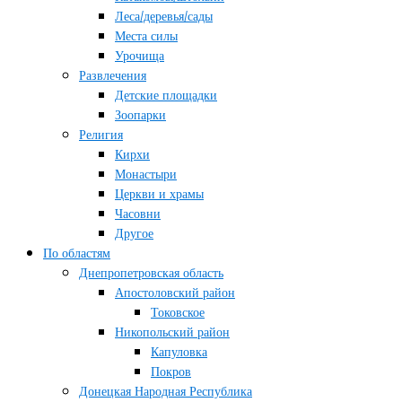
Леса/деревья/сады
Места силы
Урочища
Развлечения
Детские площадки
Зоопарки
Религия
Кирхи
Монастыри
Церкви и храмы
Часовни
Другое
По областям
Днепропетровская область
Апостоловский район
Токовское
Никопольский район
Капуловка
Покров
Донецкая Народная Республика