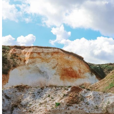
Астраханка
Высокое
Заречное
Константиновка
Мелитополь
Мордвиновка
Новопилиповка
Орлово
Садовое
Светлодолинское
Спасское
Старобогдановка
Терпенье
Тихоновка
Михайловский район
Братское
Зразковое
Марьяновка
Плодородное
Новониколаевский район