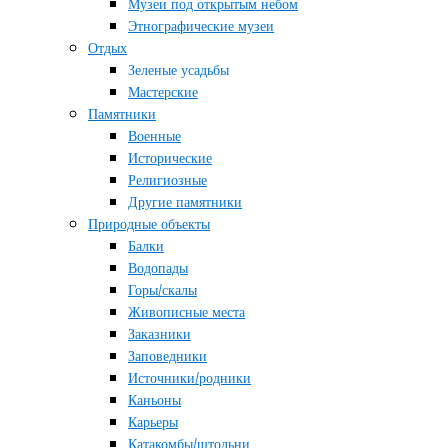
Музеи под открытым небом
Этнографические музеи
Отдых
Зеленые усадьбы
Мастерские
Памятники
Военные
Исторические
Религиозные
Другие памятники
Природные объекты
Балки
Водопады
Горы/скалы
Живописные места
Заказники
Заповедники
Источники/родники
Каньоны
Карьеры
Катакомбы/штольни