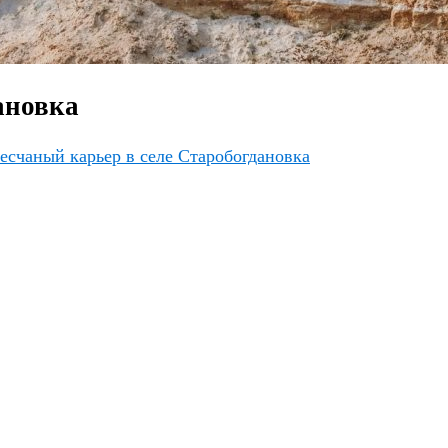
ановка
есчаный карьер в селе Старобогдановка