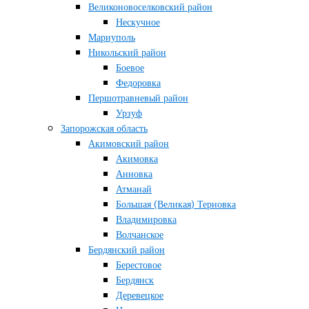
Великоновоселковский район
Нескучное
Мариуполь
Никольский район
Боевое
Федоровка
Першотравневый район
Урзуф
Запорожская область
Акимовский район
Акимовка
Анновка
Атманай
Большая (Великая) Терновка
Владимировка
Волчанское
Бердянский район
Берестовое
Бердянск
Деревецкое