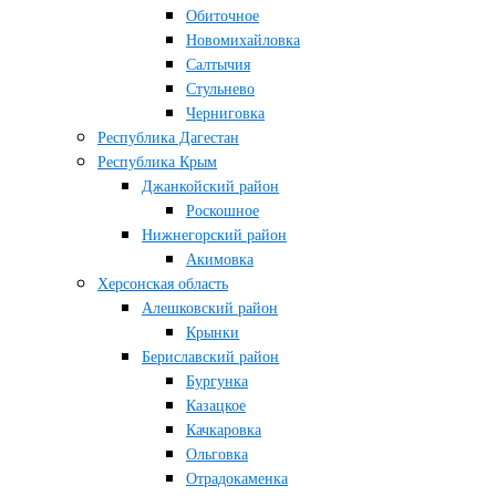
Обиточное
Новомихайловка
Салтычия
Стульнево
Черниговка
Республика Дагестан
Республика Крым
Джанкойский район
Роскошное
Нижнегорский район
Акимовка
Херсонская область
Алешковский район
Крынки
Бериславский район
Бургунка
Казацкое
Качкаровка
Ольговка
Отрадокаменка