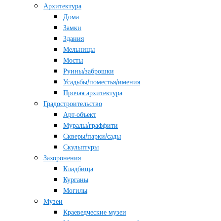
Архитектура
Дома
Замки
Здания
Мельницы
Мосты
Руины/заброшки
Усадьбы/поместья/имения
Прочая архитектура
Градостроительство
Арт-объект
Муралы/граффити
Скверы/парки/сады
Скульптуры
Захоронения
Кладбища
Курганы
Могилы
Музеи
Краеведческие музеи