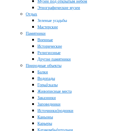
Музеи под открытым небом
Этнографические музеи
Отдых
Зеленые усадьбы
Мастерские
Памятники
Военные
Исторические
Религиозные
Другие памятники
Природные объекты
Балки
Водопады
Горы/скалы
Живописные места
Заказники
Заповедники
Источники/родники
Каньоны
Карьеры
Катакомбы/штольни