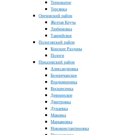
Терноватое
Терсянка
Ореховский район
Желтая Круча
Любимовка
Таврийское
Пологовский район
Конские Раздоры
Пологи
Приазовский район
Александровка
Белоречанское
Владимировка
Воскресенка
Девнинское
Дмитровка
Дунаевка
Маковка
Марьяновка
Новоконстантиновка