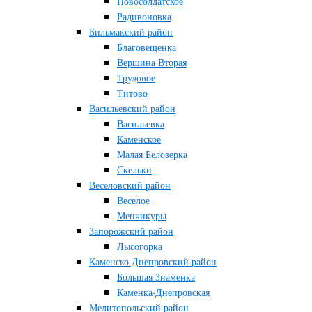
Новосолдатское
Радивоновка
Бильмакский район
Благовещенка
Вершина Вторая
Трудовое
Титово
Васильевский район
Васильевка
Каменское
Малая Белозерка
Скельки
Веселовский район
Веселое
Менчикуры
Запорожский район
Лысогорка
Каменско-Днепровский район
Большая Знаменка
Каменка-Днепровская
Мелитопольский район