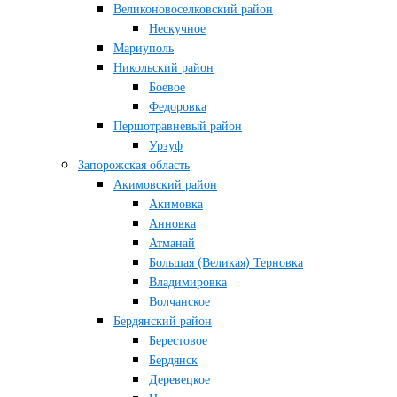
Великоновоселковский район
Нескучное
Мариуполь
Никольский район
Боевое
Федоровка
Першотравневый район
Урзуф
Запорожская область
Акимовский район
Акимовка
Анновка
Атманай
Большая (Великая) Терновка
Владимировка
Волчанское
Бердянский район
Берестовое
Бердянск
Деревецкое