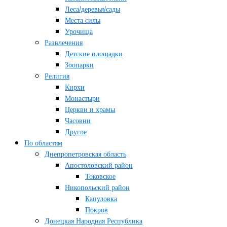
Леса/деревья/сады
Места силы
Урочища
Развлечения
Детские площадки
Зоопарки
Религия
Кирхи
Монастыри
Церкви и храмы
Часовни
Другое
По областям
Днепропетровская область
Апостоловский район
Токовское
Никопольский район
Капуловка
Покров
Донецкая Народная Республика