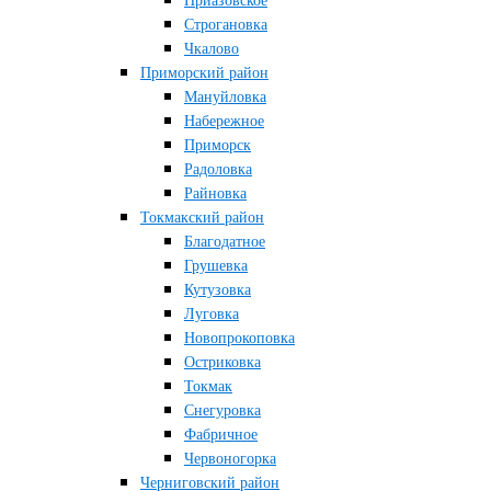
Приазовское
Строгановка
Чкалово
Приморский район
Мануйловка
Набережное
Приморск
Радоловка
Райновка
Токмакский район
Благодатное
Грушевка
Кутузовка
Луговка
Новопрокоповка
Остриковка
Токмак
Снегуровка
Фабричное
Червоногорка
Черниговский район