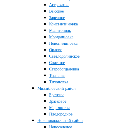
Астраханка
Высокое
Заречное
Константиновка
Мелитополь
Мордвиновка
Новопилиповка
Орлово
Светлодолинское
Спасское
Старобогдановка
Терпенье
Тихоновка
Михайловский район
Братское
Зразковое
Марьяновка
Плодородное
Новониколаевский район
Новосоленое