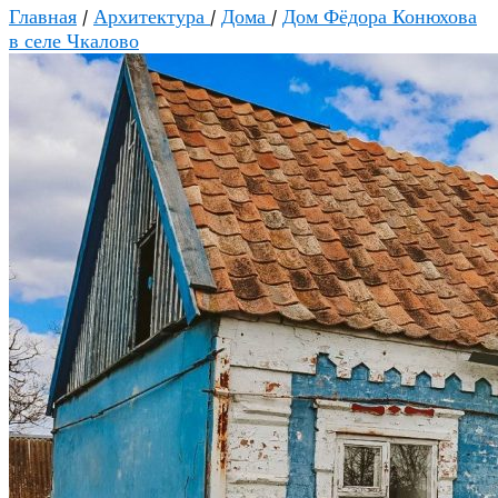
Главная
/
Архитектура
/
Дома
/
Дом Фёдора Конюхова
в селе Чкалово