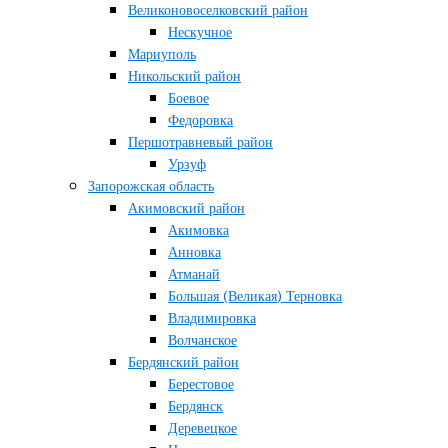
Великоновоселковский район
Нескучное
Мариуполь
Никольский район
Боевое
Федоровка
Першотравневый район
Урзуф
Запорожская область
Акимовский район
Акимовка
Анновка
Атманай
Большая (Великая) Терновка
Владимировка
Волчанское
Бердянский район
Берестовое
Бердянск
Деревецкое