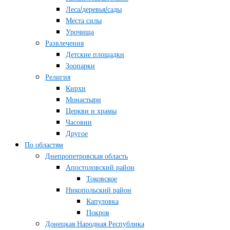
Леса/деревья/сады
Места силы
Урочища
Развлечения
Детские площадки
Зоопарки
Религия
Кирхи
Монастыри
Церкви и храмы
Часовни
Другое
По областям
Днепропетровская область
Апостоловский район
Токовское
Никопольский район
Капуловка
Покров
Донецкая Народная Республика