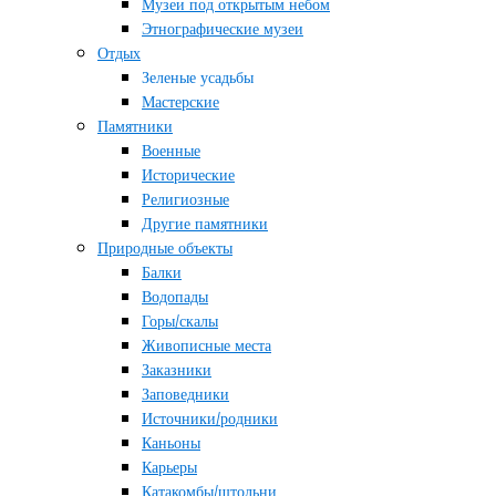
Музеи под открытым небом
Этнографические музеи
Отдых
Зеленые усадьбы
Мастерские
Памятники
Военные
Исторические
Религиозные
Другие памятники
Природные объекты
Балки
Водопады
Горы/скалы
Живописные места
Заказники
Заповедники
Источники/родники
Каньоны
Карьеры
Катакомбы/штольни