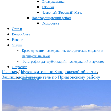
Отрадокаменка
Тягинка
Червоный (Красный) Маяк
Нововоронцовский район
Осокоровка
Статьи
Вопрос/ответ
Новости
Услуги
Краеведческие исследования, исторические справки и
маршруты на заказ
Фотографии для публикаций, исследований и архивов
О проекте
Главная
/
Путеводитель по Запорожской области
/
Контакты
Защищено: Путеводитель по Приазовскому району
Литература
Об авторе
Поддержать проект
Условия использования материалов сайта
Блог
Гид по жизни
Туризм