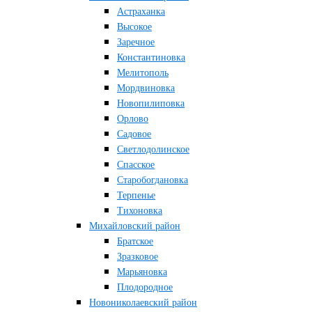
Астраханка
Высокое
Заречное
Константиновка
Мелитополь
Мордвиновка
Новопилиповка
Орлово
Садовое
Светлодолинское
Спасское
Старобогдановка
Терпенье
Тихоновка
Михайловский район
Братское
Зразковое
Марьяновка
Плодородное
Новониколаевский район