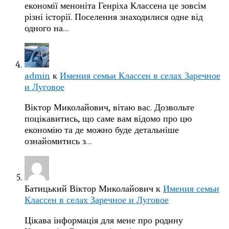
економії меноніта Генріха Классена це зовсім
різні історії. Поселення знаходилися одне від
одного на…
admin
к
Имения семьи Классен в селах Заречное
и Луговое
Віктор Миколайович, вітаю вас. Дозвольте
поцікавитись, що саме вам відомо про цю
економію та де можно буде детальніше
ознайомитись з…
Батицький Віктор Миколайович
к
Имения семьи
Классен в селах Заречное и Луговое
Цікава інформація для мене про родину