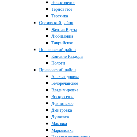
Новосоленое
Терноватое
Терсянка
Ореховский район
Желтая Круча
Любимовка
Таврийское
Пологовский район
Конские Раздоры
Пологи
Приазовский район
Александровка
Белоречанское
Владимировка
Воскресенка
Девнинское
Дмитровка
Дунаевка
Маковка
Марьяновка