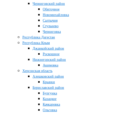
Черниговский район
Обиточное
Новомихайловка
Салтычия
Стульнево
Черниговка
Республика Дагестан
Республика Крым
Джанкойский район
Роскошное
Нижнегорский район
Акимовка
Херсонская область
Алешковский район
Крынки
Бериславский район
Бургунка
Казацкое
Качкаровка
Ольговка