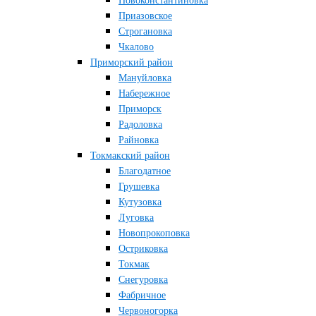
Новоконстантиновка
Приазовское
Строгановка
Чкалово
Приморский район
Мануйловка
Набережное
Приморск
Радоловка
Райновка
Токмакский район
Благодатное
Грушевка
Кутузовка
Луговка
Новопрокоповка
Остриковка
Токмак
Снегуровка
Фабричное
Червоногорка