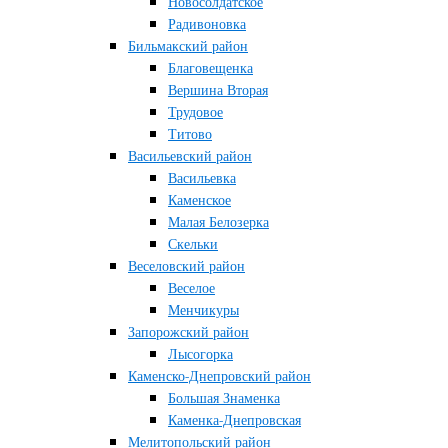
Новосолдатское
Радивоновка
Бильмакский район
Благовещенка
Вершина Вторая
Трудовое
Титово
Васильевский район
Васильевка
Каменское
Малая Белозерка
Скельки
Веселовский район
Веселое
Менчикуры
Запорожский район
Лысогорка
Каменско-Днепровский район
Большая Знаменка
Каменка-Днепровская
Мелитопольский район