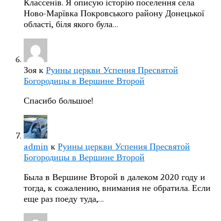
Классенів. Я описую історію поселення села
Ново-Марївка Покровського району Донецької
області, біля якого була…
Зоя
к
Руины церкви Успения Пресвятой
Богородицы в Вершине Второй
Спасибо большое!
admin
к
Руины церкви Успения Пресвятой
Богородицы в Вершине Второй
Была в Вершине Второй в далеком 2020 году и
тогда, к сожалению, внимания не обратила. Если
еще раз поеду туда,…