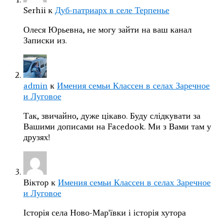
Serhii
к
Дуб-патриарх в селе Терпенье
Олеся Юрьевна, не могу зайти на ваш канал
Записки из.
admin
к
Имения семьи Классен в селах Заречное
и Луговое
Так, звичайно, дуже цікаво. Буду слідкувати за
Вашими дописами на Facedook. Ми з Вами там у
друзях!
Віктор
к
Имения семьи Классен в селах Заречное
и Луговое
Історія села Ново-Мар'ївки і історія хутора