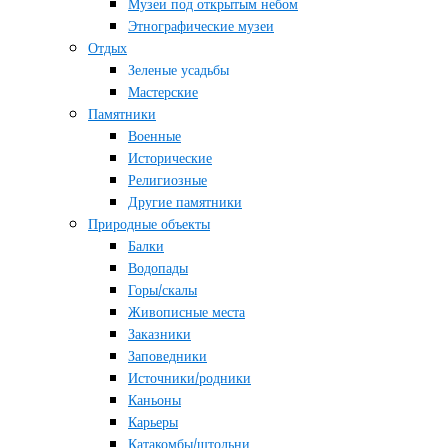
Музеи под открытым небом
Этнографические музеи
Отдых
Зеленые усадьбы
Мастерские
Памятники
Военные
Исторические
Религиозные
Другие памятники
Природные объекты
Балки
Водопады
Горы/скалы
Живописные места
Заказники
Заповедники
Источники/родники
Каньоны
Карьеры
Катакомбы/штольни