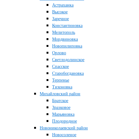
Астраханка
Высокое
Заречное
Константиновка
Мелитополь
Мордвиновка
Новопилиповка
Орлово
Светлодолинское
Спасское
Старобогдановка
Терпенье
Тихоновка
Михайловский район
Братское
Зразковое
Марьяновка
Плодородное
Новониколаевский район
Новосоленое