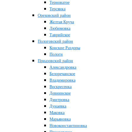
Терноватое
Терсянка
Ореховский район
Желтая Круча
Любимовка
Таврийское
Пологовский район
Конские Раздоры
Пологи
Приазовский район
Александровка
Белоречанское
Владимировка
Воскресенка
Девнинское
Дмитровка
Дунаевка
Маковка
Марьяновка
Новоконстантиновка