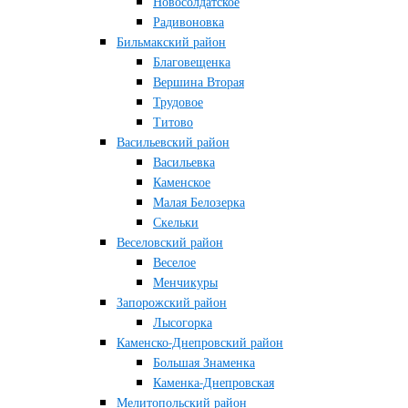
Новосолдатское
Радивоновка
Бильмакский район
Благовещенка
Вершина Вторая
Трудовое
Титово
Васильевский район
Васильевка
Каменское
Малая Белозерка
Скельки
Веселовский район
Веселое
Менчикуры
Запорожский район
Лысогорка
Каменско-Днепровский район
Большая Знаменка
Каменка-Днепровская
Мелитопольский район