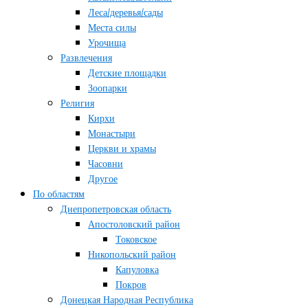
Леса/деревья/сады
Места силы
Урочища
Развлечения
Детские площадки
Зоопарки
Религия
Кирхи
Монастыри
Церкви и храмы
Часовни
Другое
По областям
Днепропетровская область
Апостоловский район
Токовское
Никопольский район
Капуловка
Покров
Донецкая Народная Республика