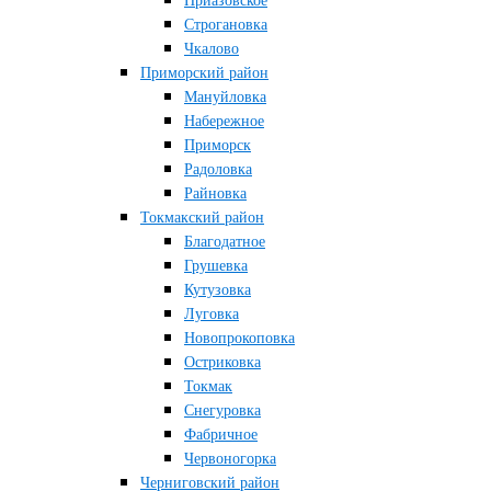
Приазовское
Строгановка
Чкалово
Приморский район
Мануйловка
Набережное
Приморск
Радоловка
Райновка
Токмакский район
Благодатное
Грушевка
Кутузовка
Луговка
Новопрокоповка
Остриковка
Токмак
Снегуровка
Фабричное
Червоногорка
Черниговский район