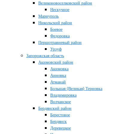
Великоновоселковский район
Нескучное
Мариуполь
Никольский район
Боевое
Федоровка
Першотравневый район
Урзуф
Запорожская область
Акимовский район
Акимовка
Анновка
Атманай
Большая (Великая) Терновка
Владимировка
Волчанское
Бердянский район
Берестовое
Бердянск
Деревецкое