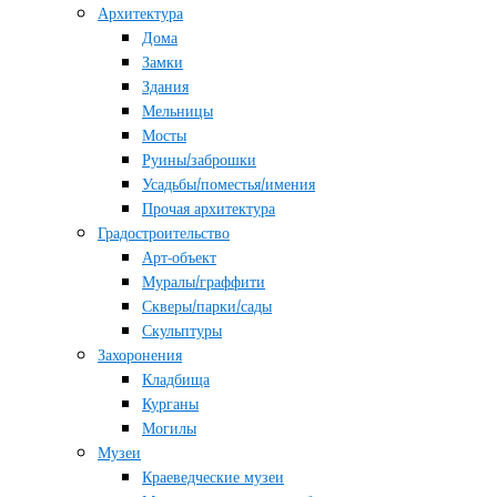
Архитектура
Дома
Замки
Здания
Мельницы
Мосты
Руины/заброшки
Усадьбы/поместья/имения
Прочая архитектура
Градостроительство
Арт-объект
Муралы/граффити
Скверы/парки/сады
Скульптуры
Захоронения
Кладбища
Курганы
Могилы
Музеи
Краеведческие музеи