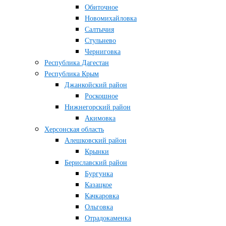
Обиточное
Новомихайловка
Салтычия
Стульнево
Черниговка
Республика Дагестан
Республика Крым
Джанкойский район
Роскошное
Нижнегорский район
Акимовка
Херсонская область
Алешковский район
Крынки
Бериславский район
Бургунка
Казацкое
Качкаровка
Ольговка
Отрадокаменка