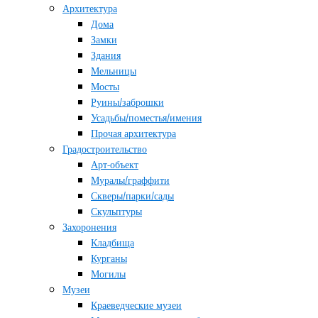
Архитектура
Дома
Замки
Здания
Мельницы
Мосты
Руины/заброшки
Усадьбы/поместья/имения
Прочая архитектура
Градостроительство
Арт-объект
Муралы/граффити
Скверы/парки/сады
Скульптуры
Захоронения
Кладбища
Курганы
Могилы
Музеи
Краеведческие музеи