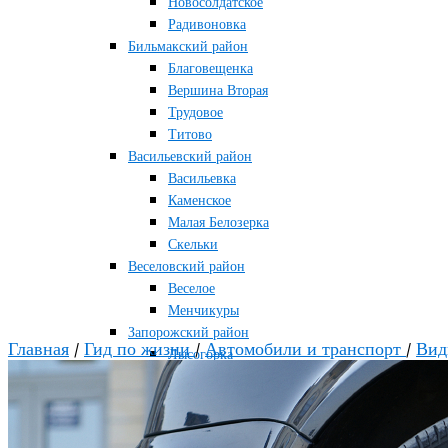
Новосолдатское
Радивоновка
Бильмакский район
Благовещенка
Вершина Вторая
Трудовое
Титово
Васильевский район
Васильевка
Каменское
Малая Белозерка
Скельки
Веселовский район
Веселое
Менчикуры
Запорожский район
Главная
/
Гид по жизни
/
Автомобили и транспорт
/
Вид
Лысогорка
Каменско-Днепровский район
Большая Знаменка
Каменка-Днепровская
Мелитопольский район