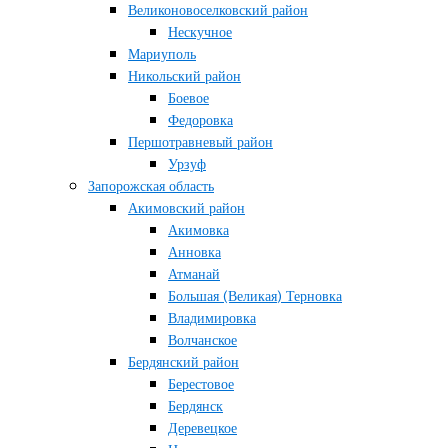
Великоновоселковский район
Нескучное
Мариуполь
Никольский район
Боевое
Федоровка
Першотравневый район
Урзуф
Запорожская область
Акимовский район
Акимовка
Анновка
Атманай
Большая (Великая) Терновка
Владимировка
Волчанское
Бердянский район
Берестовое
Бердянск
Деревецкое