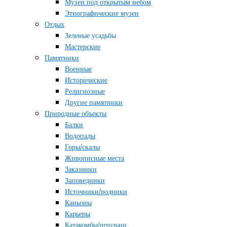
Музеи под открытым небом
Этнографические музеи
Отдых
Зеленые усадьбы
Мастерские
Памятники
Военные
Исторические
Религиозные
Другие памятники
Природные объекты
Балки
Водопады
Горы/скалы
Живописные места
Заказники
Заповедники
Источники/родники
Каньоны
Карьеры
Катакомбы/штольни