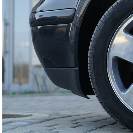
Астраханка
Высокое
Заречное
Константиновка
Мелитополь
Мордвиновка
Новопилиповка
Орлово
Садовое
Светлодолинское
Спасское
Старобогдановка
Терпенье
Тихоновка
Михайловский район
Братское
Зразковое
Марьяновка
Плодородное
Новониколаевский район