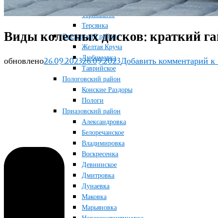
Новосоленое
Терноватое
Терсянка
Виды колесных дисков: краткий га
Ореховский район
Желтая Круча
Любимовка
обновлено
26.09.2023
26.09.2023
Добавить комментарий
к 
Таврийское
Пологовский район
Конские Раздоры
Пологи
Приазовский район
Александровка
Белоречанское
Владимировка
Воскресенка
Девнинское
Дмитровка
Дунаевка
Маковка
Марьяновка