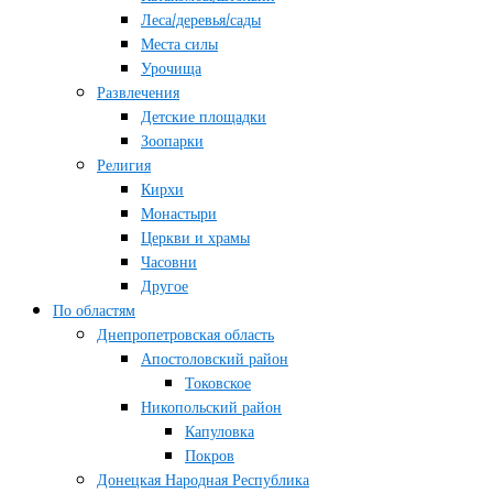
Леса/деревья/сады
Места силы
Урочища
Развлечения
Детские площадки
Зоопарки
Религия
Кирхи
Монастыри
Церкви и храмы
Часовни
Другое
По областям
Днепропетровская область
Апостоловский район
Токовское
Никопольский район
Капуловка
Покров
Донецкая Народная Республика