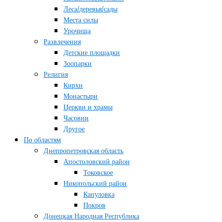
Леса/деревья/сады
Места силы
Урочища
Развлечения
Детские площадки
Зоопарки
Религия
Кирхи
Монастыри
Церкви и храмы
Часовни
Другое
По областям
Днепропетровская область
Апостоловский район
Токовское
Никопольский район
Капуловка
Покров
Донецкая Народная Республика