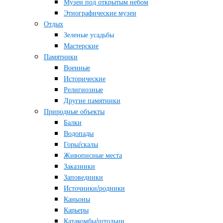
Музеи под открытым небом
Этнографические музеи
Отдых
Зеленые усадьбы
Мастерские
Памятники
Военные
Исторические
Религиозные
Другие памятники
Природные объекты
Балки
Водопады
Горы/скалы
Живописные места
Заказники
Заповедники
Источники/родники
Каньоны
Карьеры
Катакомбы/штольни