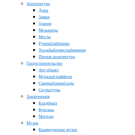
Архитектура
Дома
Замки
Здания
Мельницы
Мосты
Руины/заброшки
Усадьбы/поместья/имения
Прочая архитектура
Градостроительство
Арт-объект
Муралы/граффити
Скверы/парки/сады
Скульптуры
Захоронения
Кладбища
Курганы
Могилы
Музеи
Краеведческие музеи