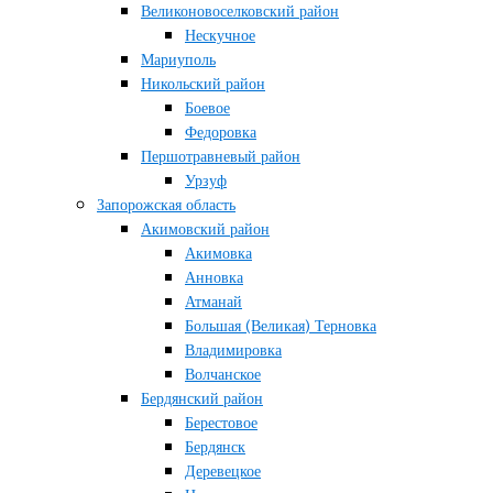
Великоновоселковский район
Нескучное
Мариуполь
Никольский район
Боевое
Федоровка
Першотравневый район
Урзуф
Запорожская область
Акимовский район
Акимовка
Анновка
Атманай
Большая (Великая) Терновка
Владимировка
Волчанское
Бердянский район
Берестовое
Бердянск
Деревецкое