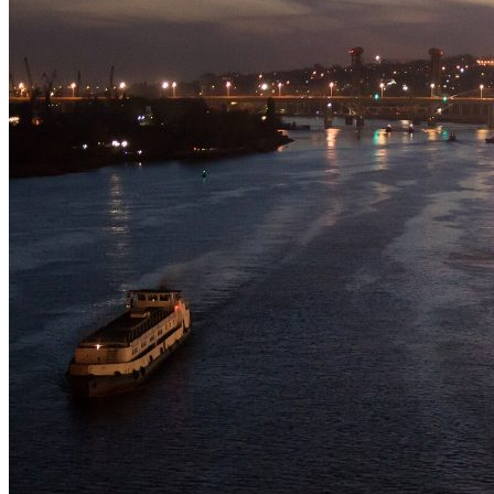
Астраханка
Высокое
Заречное
Константиновка
Мелитополь
Мордвиновка
Новопилиповка
Орлово
Светлодолинское
Спасское
Старобогдановка
Терпенье
Тихоновка
Михайловский район
Братское
Зразковое
Марьяновка
Плодородное
Новониколаевский район
Новосоленое