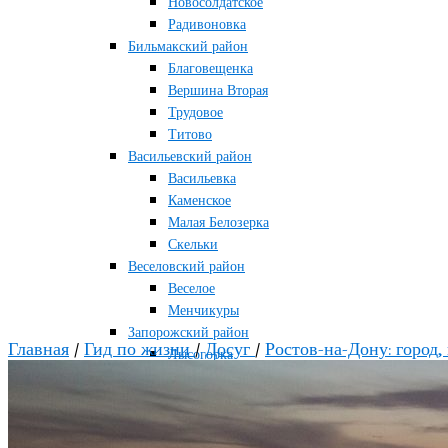
Новосолдатское
Радивоновка
Бильмакский район
Благовещенка
Вершина Вторая
Трудовое
Титово
Васильевский район
Васильевка
Каменское
Малая Белозерка
Скельки
Веселовский район
Веселое
Менчикуры
Запорожский район
Главная
/
Гид по жизни
/
Досуг
/
Ростов-на-Дону: город, 
Лысогорка
Каменско-Днепровский район
Большая Знаменка
Каменка-Днепровская
Мелитопольский район