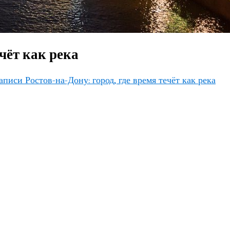
ечёт как река
аписи Ростов-на-Дону: город, где время течёт как река