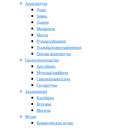
Архитектура
Дома
Замки
Здания
Мельницы
Мосты
Руины/заброшки
Усадьбы/поместья/имения
Прочая архитектура
Градостроительство
Арт-объект
Муралы/граффити
Скверы/парки/сады
Скульптуры
Захоронения
Кладбища
Курганы
Могилы
Музеи
Краеведческие музеи