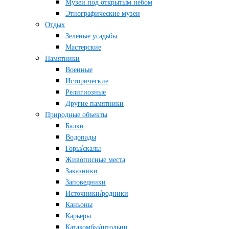
Музеи под открытым небом
Этнографические музеи
Отдых
Зеленые усадьбы
Мастерские
Памятники
Военные
Исторические
Религиозные
Другие памятники
Природные объекты
Балки
Водопады
Горы/скалы
Живописные места
Заказники
Заповедники
Источники/родники
Каньоны
Карьеры
Катакомбы/штольни