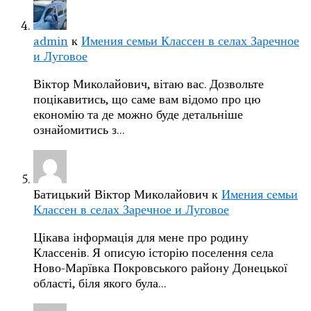
admin
к
Имения семьи Классен в селах Заречное
и Луговое
Віктор Миколайович, вітаю вас. Дозвольте
поцікавитись, що саме вам відомо про цю
економію та де можно буде детальніше
ознайомитись з…
Батицький Віктор Миколайович
к
Имения семьи
Классен в селах Заречное и Луговое
Цікава інформація для мене про родину
Классенів. Я описую історію поселення села
Ново-Марївка Покровського району Донецької
області, біля якого була…