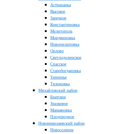
Астраханка
Высокое
Заречное
Константиновка
Мелитополь
Мордвиновка
Новопилиповка
Орлово
Светлодолинское
Спасское
Старобогдановка
Терпенье
Тихоновка
Михайловский район
Братское
Зразковое
Марьяновка
Плодородное
Новониколаевский район
Новосоленое