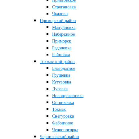
Приазовское
Строгановка
Чкалово
Приморский район
Мануйловка
Набережное
Приморск
Радоловка
Райновка
Токмакский район
Благодатное
Грушевка
Кутузовка
Луговка
Новопрокоповка
Остриковка
Токмак
Снегуровка
Фабричное
Червоногорка
Черниговский район