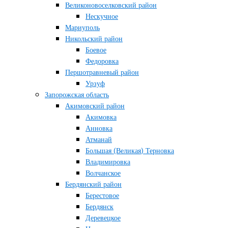
Великоновоселковский район
Нескучное
Мариуполь
Никольский район
Боевое
Федоровка
Першотравневый район
Урзуф
Запорожская область
Акимовский район
Акимовка
Анновка
Атманай
Большая (Великая) Терновка
Владимировка
Волчанское
Бердянский район
Берестовое
Бердянск
Деревецкое