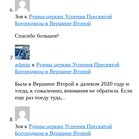
Зоя
к
Руины церкви Успения Пресвятой
Богородицы в Вершине Второй
Спасибо большое!
admin
к
Руины церкви Успения Пресвятой
Богородицы в Вершине Второй
Была в Вершине Второй в далеком 2020 году и
тогда, к сожалению, внимания не обратила. Если
еще раз поеду туда,…
Зоя
к
Руины церкви Успения Пресвятой
Богородицы в Вершине Второй