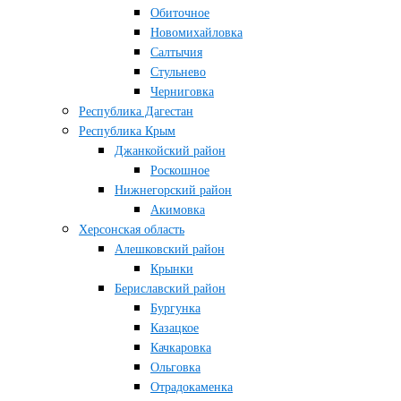
Обиточное
Новомихайловка
Салтычия
Стульнево
Черниговка
Республика Дагестан
Республика Крым
Джанкойский район
Роскошное
Нижнегорский район
Акимовка
Херсонская область
Алешковский район
Крынки
Бериславский район
Бургунка
Казацкое
Качкаровка
Ольговка
Отрадокаменка