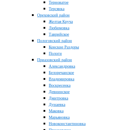
Терноватое
Терсянка
Ореховский район
Желтая Круча
Любимовка
Таврийское
Пологовский район
Конские Раздоры
Пологи
Приазовский район
Александровка
Белоречанское
Владимировка
Воскресенка
Девнинское
Дмитровка
Дунаевка
Маковка
Марьяновка
Новоконстантиновка