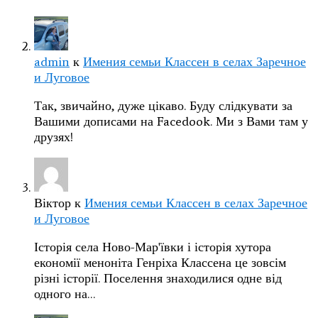
admin
к
Имения семьи Классен в селах Заречное
и Луговое
Так, звичайно, дуже цікаво. Буду слідкувати за
Вашими дописами на Facedook. Ми з Вами там у
друзях!
Віктор
к
Имения семьи Классен в селах Заречное
и Луговое
Історія села Ново-Мар'ївки і історія хутора
економії меноніта Генріха Классена це зовсім
різні історії. Поселення знаходилися одне від
одного на…