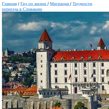
Главная
/
Гид по жизни
/
Миграция
/
Трудности
переезда в Словакию