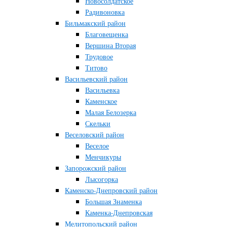
Новосолдатское
Радивоновка
Бильмакский район
Благовещенка
Вершина Вторая
Трудовое
Титово
Васильевский район
Васильевка
Каменское
Малая Белозерка
Скельки
Веселовский район
Веселое
Менчикуры
Запорожский район
Лысогорка
Каменско-Днепровский район
Большая Знаменка
Каменка-Днепровская
Мелитопольский район