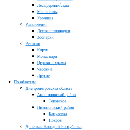
Леса/деревья/сады
Места силы
Урочища
Развлечения
Детские площадки
Зоопарки
Религия
Кирхи
Монастыри
Церкви и храмы
Часовни
Другое
По областям
Днепропетровская область
Апостоловский район
Токовское
Никопольский район
Капуловка
Покров
Донецкая Народная Республика