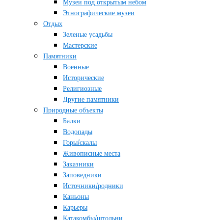
Музеи под открытым небом
Этнографические музеи
Отдых
Зеленые усадьбы
Мастерские
Памятники
Военные
Исторические
Религиозные
Другие памятники
Природные объекты
Балки
Водопады
Горы/скалы
Живописные места
Заказники
Заповедники
Источники/родники
Каньоны
Карьеры
Катакомбы/штольни