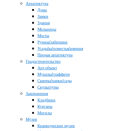
Архитектура
Дома
Замки
Здания
Мельницы
Мосты
Руины/заброшки
Усадьбы/поместья/имения
Прочая архитектура
Градостроительство
Арт-объект
Муралы/граффити
Скверы/парки/сады
Скульптуры
Захоронения
Кладбища
Курганы
Могилы
Музеи
Краеведческие музеи