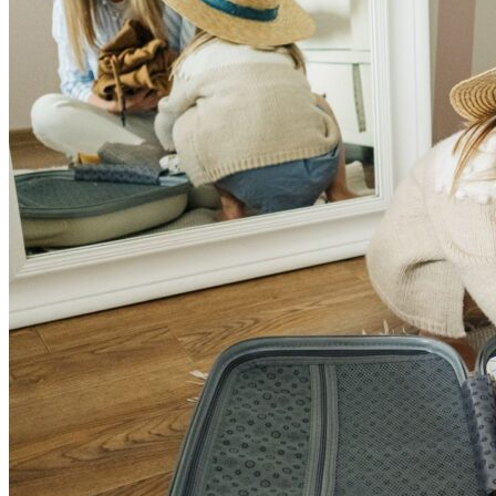
Астраханка
Высокое
Заречное
Константиновка
Мелитополь
Мордвиновка
Новопилиповка
Орлово
Светлодолинское
Спасское
Старобогдановка
Терпенье
Тихоновка
Михайловский район
Братское
Зразковое
Марьяновка
Плодородное
Новониколаевский район
Новосоленое