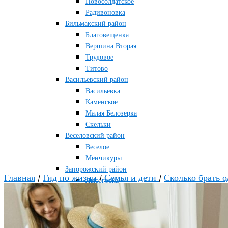
Новосолдатское
Радивоновка
Бильмакский район
Благовещенка
Вершина Вторая
Трудовое
Титово
Васильевский район
Васильевка
Каменское
Малая Белозерка
Скельки
Веселовский район
Веселое
Менчикуры
Запорожский район
Главная
/
Гид по жизни
/
Семья и дети
/
Сколько брать о
Лысогорка
Каменско-Днепровский район
Большая Знаменка
Каменка-Днепровская
Мелитопольский район