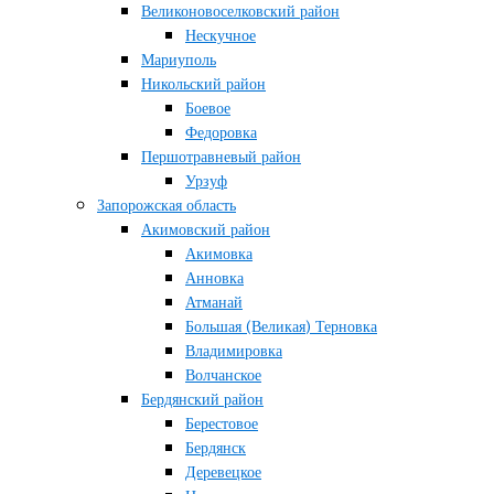
Великоновоселковский район
Нескучное
Мариуполь
Никольский район
Боевое
Федоровка
Першотравневый район
Урзуф
Запорожская область
Акимовский район
Акимовка
Анновка
Атманай
Большая (Великая) Терновка
Владимировка
Волчанское
Бердянский район
Берестовое
Бердянск
Деревецкое