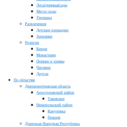
Леса/деревья/сады
Места силы
Урочища
Развлечения
Детские площадки
Зоопарки
Религия
Кирхи
Монастыри
Церкви и храмы
Часовни
Другое
По областям
Днепропетровская область
Апостоловский район
Токовское
Никопольский район
Капуловка
Покров
Донецкая Народная Республика