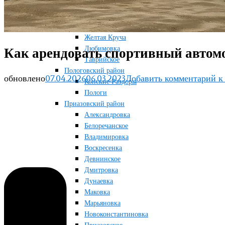
Терноватое
Терсянка
Ореховский район
Желтая Круча
Любимовка
Как арендовать спортивный автом
Таврийское
Пологовский район
обновлено
07.04.2026
06.03.2023
Добавить комментарий
к 
Конские Раздоры
Пологи
Приазовский район
Александровка
Белоречанское
Владимировка
Воскресенка
Девнинское
Дмитровка
Дунаевка
Маковка
Марьяновка
Новоконстантиновка