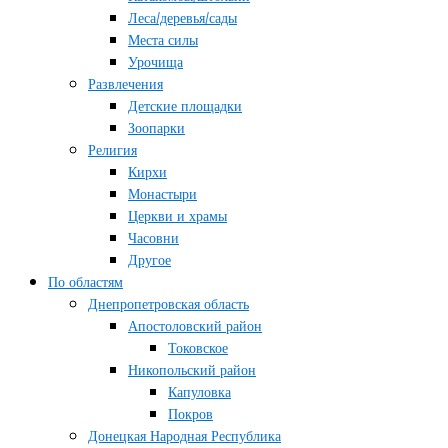
Леса/деревья/сады
Места силы
Урочища
Развлечения
Детские площадки
Зоопарки
Религия
Кирхи
Монастыри
Церкви и храмы
Часовни
Другое
По областям
Днепропетровская область
Апостоловский район
Токовское
Никопольский район
Капуловка
Покров
Донецкая Народная Республика