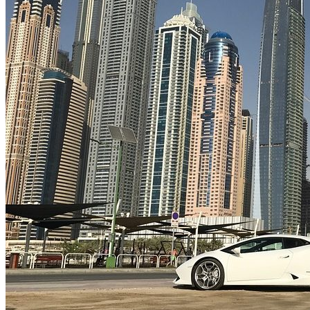
Астраханка
Высокое
Заречное
Константиновка
Мелитополь
Мордвиновка
Новопилиповка
Орлово
Светлодолинское
Спасское
Старобогдановка
Терпенье
Тихоновка
Михайловский район
Братское
Зразковое
Марьяновка
Плодородное
Новониколаевский район
Новосоленое