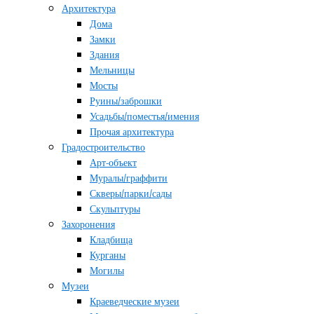
Архитектура
Дома
Замки
Здания
Мельницы
Мосты
Руины/заброшки
Усадьбы/поместья/имения
Прочая архитектура
Градостроительство
Арт-объект
Муралы/граффити
Скверы/парки/сады
Скульптуры
Захоронения
Кладбища
Курганы
Могилы
Музеи
Краеведческие музеи