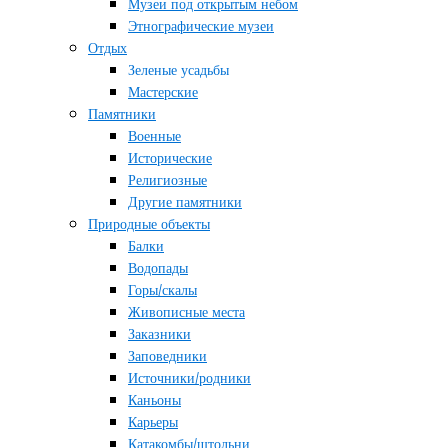
Музеи под открытым небом
Этнографические музеи
Отдых
Зеленые усадьбы
Мастерские
Памятники
Военные
Исторические
Религиозные
Другие памятники
Природные объекты
Балки
Водопады
Горы/скалы
Живописные места
Заказники
Заповедники
Источники/родники
Каньоны
Карьеры
Катакомбы/штольни