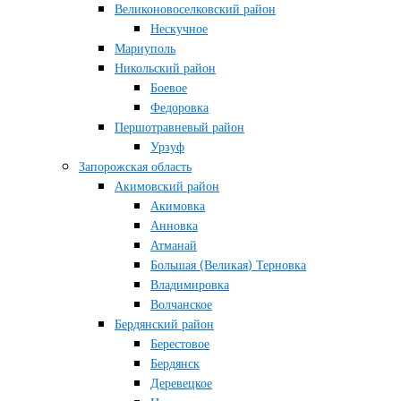
Великоновоселковский район
Нескучное
Мариуполь
Никольский район
Боевое
Федоровка
Першотравневый район
Урзуф
Запорожская область
Акимовский район
Акимовка
Анновка
Атманай
Большая (Великая) Терновка
Владимировка
Волчанское
Бердянский район
Берестовое
Бердянск
Деревецкое