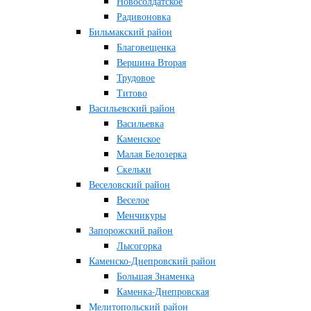
Новосолдатское
Радивоновка
Бильмакский район
Благовещенка
Вершина Вторая
Трудовое
Титово
Васильевский район
Васильевка
Каменское
Малая Белозерка
Скельки
Веселовский район
Веселое
Менчикуры
Запорожский район
Лысогорка
Каменско-Днепровский район
Большая Знаменка
Каменка-Днепровская
Мелитопольский район