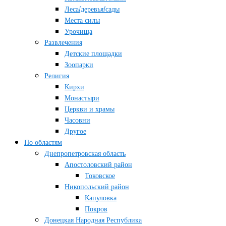
Леса/деревья/сады
Места силы
Урочища
Развлечения
Детские площадки
Зоопарки
Религия
Кирхи
Монастыри
Церкви и храмы
Часовни
Другое
По областям
Днепропетровская область
Апостоловский район
Токовское
Никопольский район
Капуловка
Покров
Донецкая Народная Республика