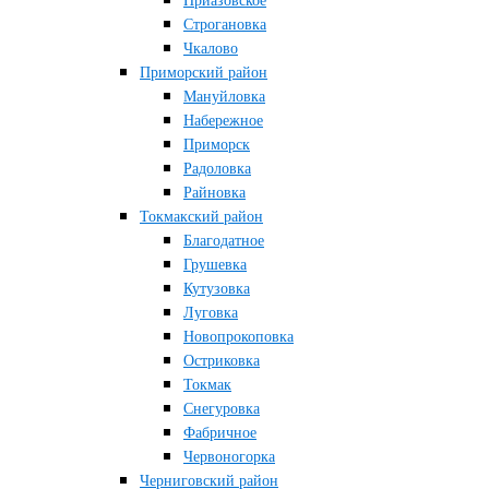
Приазовское
Строгановка
Чкалово
Приморский район
Мануйловка
Набережное
Приморск
Радоловка
Райновка
Токмакский район
Благодатное
Грушевка
Кутузовка
Луговка
Новопрокоповка
Остриковка
Токмак
Снегуровка
Фабричное
Червоногорка
Черниговский район