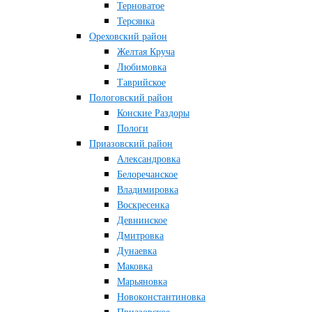
Терноватое
Терсянка
Ореховский район
Желтая Круча
Любимовка
Таврийское
Пологовский район
Конские Раздоры
Пологи
Приазовский район
Александровка
Белоречанское
Владимировка
Воскресенка
Девнинское
Дмитровка
Дунаевка
Маковка
Марьяновка
Новоконстантиновка