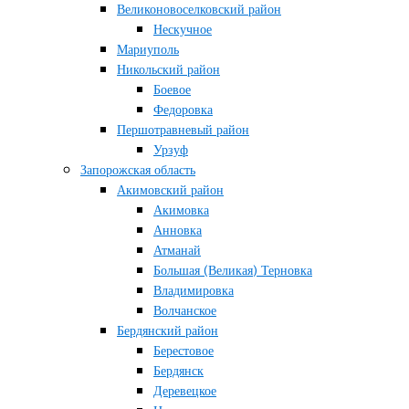
Великоновоселковский район
Нескучное
Мариуполь
Никольский район
Боевое
Федоровка
Першотравневый район
Урзуф
Запорожская область
Акимовский район
Акимовка
Анновка
Атманай
Большая (Великая) Терновка
Владимировка
Волчанское
Бердянский район
Берестовое
Бердянск
Деревецкое