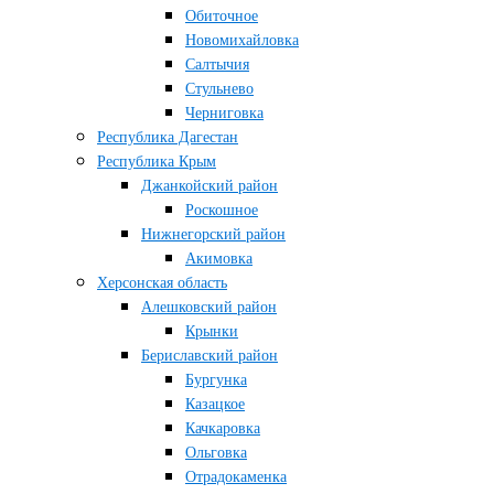
Обиточное
Новомихайловка
Салтычия
Стульнево
Черниговка
Республика Дагестан
Республика Крым
Джанкойский район
Роскошное
Нижнегорский район
Акимовка
Херсонская область
Алешковский район
Крынки
Бериславский район
Бургунка
Казацкое
Качкаровка
Ольговка
Отрадокаменка