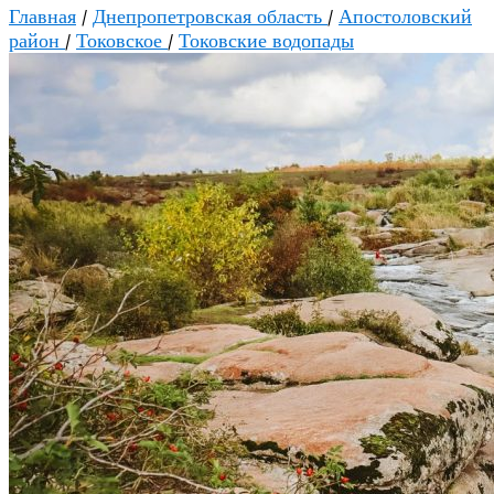
Главная
/
Днепропетровская область
/
Апостоловский
район
/
Токовское
/
Токовские водопады