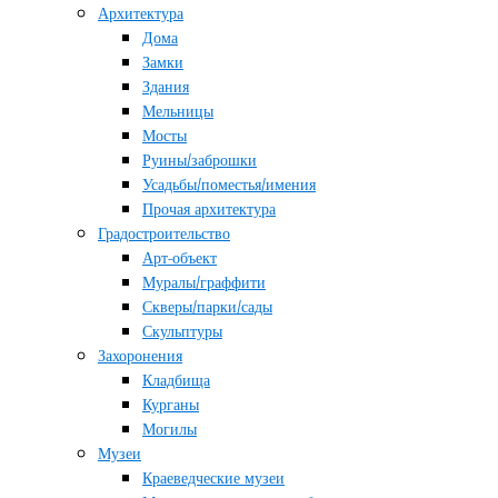
Архитектура
Дома
Замки
Здания
Мельницы
Мосты
Руины/заброшки
Усадьбы/поместья/имения
Прочая архитектура
Градостроительство
Арт-объект
Муралы/граффити
Скверы/парки/сады
Скульптуры
Захоронения
Кладбища
Курганы
Могилы
Музеи
Краеведческие музеи