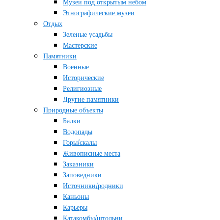
Музеи под открытым небом
Этнографические музеи
Отдых
Зеленые усадьбы
Мастерские
Памятники
Военные
Исторические
Религиозные
Другие памятники
Природные объекты
Балки
Водопады
Горы/скалы
Живописные места
Заказники
Заповедники
Источники/родники
Каньоны
Карьеры
Катакомбы/штольни