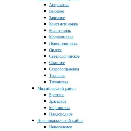
Астраханка
Высокое
Заречное
Константиновка
Мелитополь
Мордвиновка
Новопилиповка
Орлово
Светлодолинское
Спасское
Старобогдановка
Терпенье
Тихоновка
Михайловский район
Братское
Зразковое
Марьяновка
Плодородное
Новониколаевский район
Новосоленое