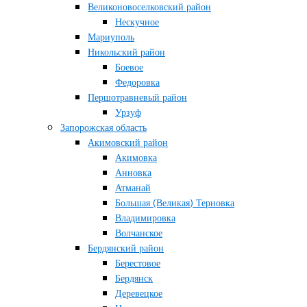
Великоновоселковский район
Нескучное
Мариуполь
Никольский район
Боевое
Федоровка
Першотравневый район
Урзуф
Запорожская область
Акимовский район
Акимовка
Анновка
Атманай
Большая (Великая) Терновка
Владимировка
Волчанское
Бердянский район
Берестовое
Бердянск
Деревецкое