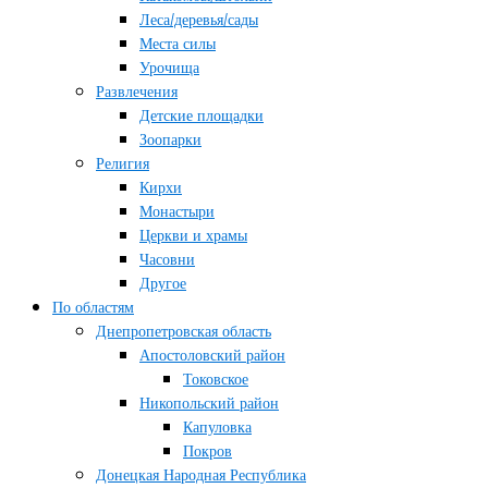
Леса/деревья/сады
Места силы
Урочища
Развлечения
Детские площадки
Зоопарки
Религия
Кирхи
Монастыри
Церкви и храмы
Часовни
Другое
По областям
Днепропетровская область
Апостоловский район
Токовское
Никопольский район
Капуловка
Покров
Донецкая Народная Республика