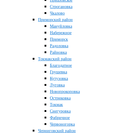
Приазовское
Строгановка
Чкалово
Приморский район
Мануйловка
Набережное
Приморск
Радоловка
Райновка
Токмакский район
Благодатное
Грушевка
Кутузовка
Луговка
Новопрокоповка
Остриковка
Токмак
Снегуровка
Фабричное
Червоногорка
Черниговский район