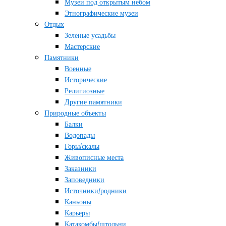
Музеи под открытым небом
Этнографические музеи
Отдых
Зеленые усадьбы
Мастерские
Памятники
Военные
Исторические
Религиозные
Другие памятники
Природные объекты
Балки
Водопады
Горы/скалы
Живописные места
Заказники
Заповедники
Источники/родники
Каньоны
Карьеры
Катакомбы/штольни