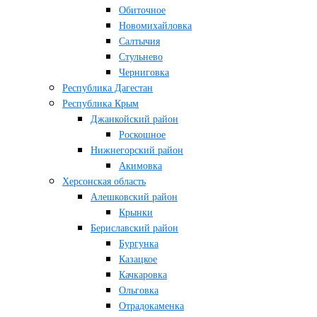
Обиточное
Новомихайловка
Салтычия
Стульнево
Черниговка
Республика Дагестан
Республика Крым
Джанкойский район
Роскошное
Нижнегорский район
Акимовка
Херсонская область
Алешковский район
Крынки
Бериславский район
Бургунка
Казацкое
Качкаровка
Ольговка
Отрадокаменка