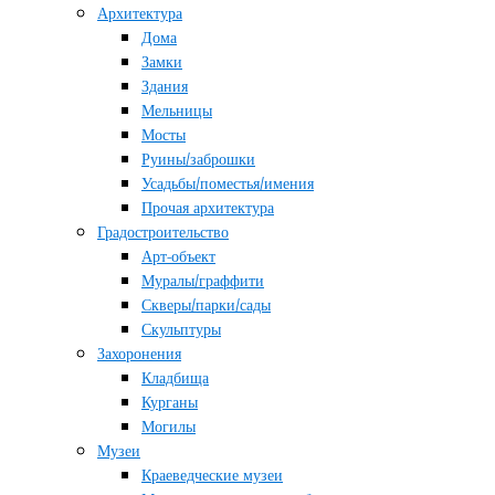
Архитектура
Дома
Замки
Здания
Мельницы
Мосты
Руины/заброшки
Усадьбы/поместья/имения
Прочая архитектура
Градостроительство
Арт-объект
Муралы/граффити
Скверы/парки/сады
Скульптуры
Захоронения
Кладбища
Курганы
Могилы
Музеи
Краеведческие музеи