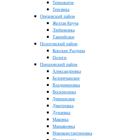
Терноватое
Терсянка
Ореховский район
Желтая Круча
Любимовка
Таврийское
Пологовский район
Конские Раздоры
Пологи
Приазовский район
Александровка
Белоречанское
Владимировка
Воскресенка
Девнинское
Дмитровка
Дунаевка
Маковка
Марьяновка
Новоконстантиновка