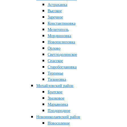
Астраханка
Высокое
Заречное
Константиновка
Мелитополь
Мордвиновка
Новопилиповка
Орлово
Светлодолинское
Спасское
Старобогдановка
Терпенье
Тихоновка
Михайловский район
Братское
Зразковое
Марьяновка
Плодородное
Новониколаевский район
Новосоленое