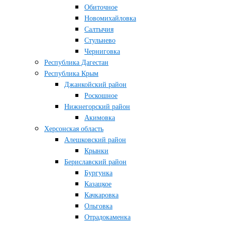
Обиточное
Новомихайловка
Салтычия
Стульнево
Черниговка
Республика Дагестан
Республика Крым
Джанкойский район
Роскошное
Нижнегорский район
Акимовка
Херсонская область
Алешковский район
Крынки
Бериславский район
Бургунка
Казацкое
Качкаровка
Ольговка
Отрадокаменка