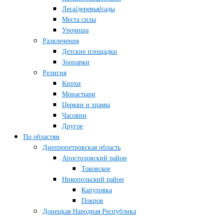
Леса/деревья/сады
Места силы
Урочища
Развлечения
Детские площадки
Зоопарки
Религия
Кирхи
Монастыри
Церкви и храмы
Часовни
Другое
По областям
Днепропетровская область
Апостоловский район
Токовское
Никопольский район
Капуловка
Покров
Донецкая Народная Республика