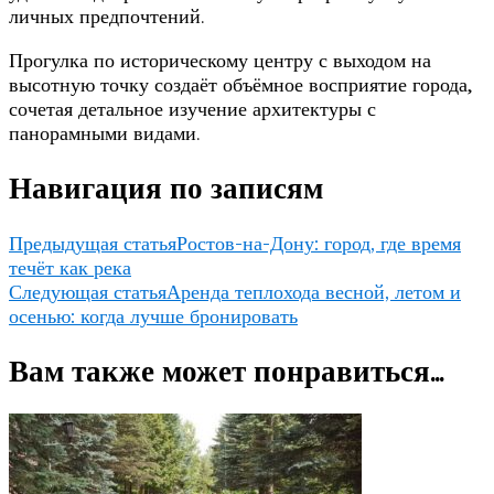
личных предпочтений.
Прогулка по историческому центру с выходом на
высотную точку создаёт объёмное восприятие города,
сочетая детальное изучение архитектуры с
панорамными видами.
Навигация по записям
Предыдущая статья
Ростов-на-Дону: город, где время
течёт как река
Следующая статья
Аренда теплохода весной, летом и
осенью: когда лучше бронировать
Вам также может понравиться...