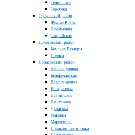
Терноватое
Терсянка
Ореховский район
Желтая Круча
Любимовка
Таврийское
Пологовский район
Конские Раздоры
Пологи
Приазовский район
Александровка
Белоречанское
Владимировка
Воскресенка
Девнинское
Дмитровка
Дунаевка
Маковка
Марьяновка
Новоконстантиновка