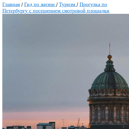
Главная
/
Гид по жизни
/
Туризм
/
Прогулка по
Петербургу с посещением смотровой площадки