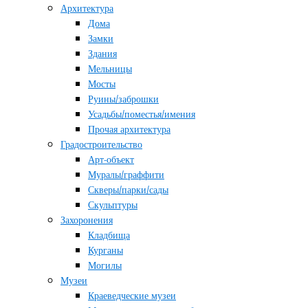
Архитектура
Дома
Замки
Здания
Мельницы
Мосты
Руины/заброшки
Усадьбы/поместья/имения
Прочая архитектура
Градостроительство
Арт-объект
Муралы/граффити
Скверы/парки/сады
Скульптуры
Захоронения
Кладбища
Курганы
Могилы
Музеи
Краеведческие музеи