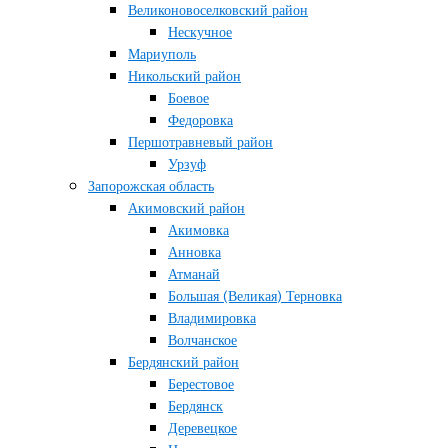
Великоновоселковский район
Нескучное
Мариуполь
Никольский район
Боевое
Федоровка
Першотравневый район
Урзуф
Запорожская область
Акимовский район
Акимовка
Анновка
Атманай
Большая (Великая) Терновка
Владимировка
Волчанское
Бердянский район
Берестовое
Бердянск
Деревецкое