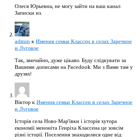
Олеся Юрьевна, не могу зайти на ваш канал
Записки из.
admin
к
Имения семьи Классен в селах Заречное
и Луговое
Так, звичайно, дуже цікаво. Буду слідкувати за
Вашими дописами на Facedook. Ми з Вами там у
друзях!
Віктор
к
Имения семьи Классен в селах Заречное
и Луговое
Історія села Ново-Мар'ївки і історія хутора
економії меноніта Генріха Классена це зовсім
різні історії. Поселення знаходилися одне від