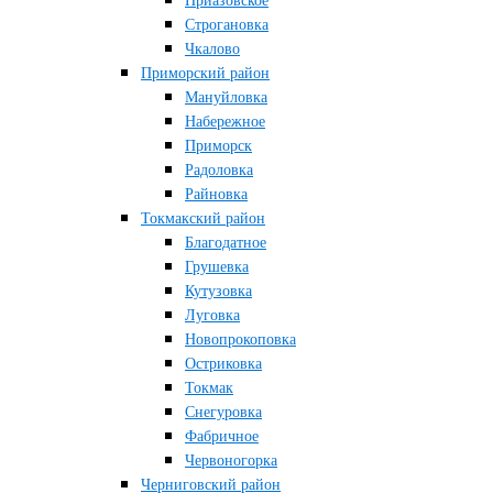
Приазовское
Строгановка
Чкалово
Приморский район
Мануйловка
Набережное
Приморск
Радоловка
Райновка
Токмакский район
Благодатное
Грушевка
Кутузовка
Луговка
Новопрокоповка
Остриковка
Токмак
Снегуровка
Фабричное
Червоногорка
Черниговский район