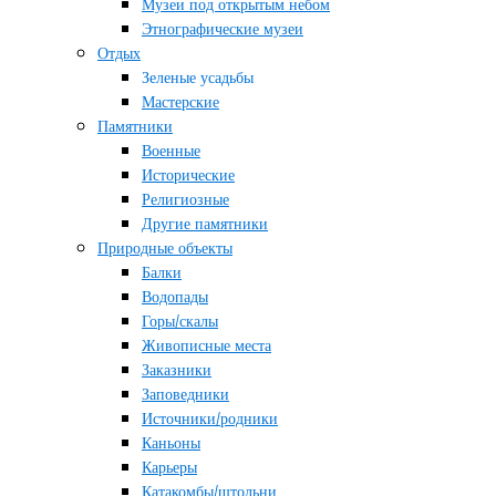
Музеи под открытым небом
Этнографические музеи
Отдых
Зеленые усадьбы
Мастерские
Памятники
Военные
Исторические
Религиозные
Другие памятники
Природные объекты
Балки
Водопады
Горы/скалы
Живописные места
Заказники
Заповедники
Источники/родники
Каньоны
Карьеры
Катакомбы/штольни