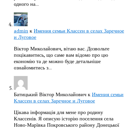
одного на…
admin
к
Имения семьи Классен в селах Заречное
и Луговое
Віктор Миколайович, вітаю вас. Дозвольте
поцікавитись, що саме вам відомо про цю
економію та де можно буде детальніше
ознайомитись з…
Батицький Віктор Миколайович
к
Имения семьи
Классен в селах Заречное и Луговое
Цікава інформація для мене про родину
Классенів. Я описую історію поселення села
Ново-Марївка Покровського району Донецької