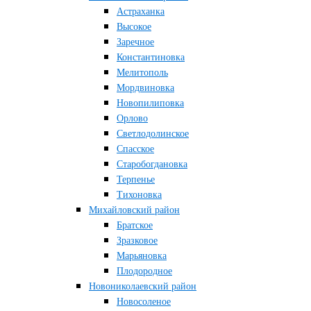
Астраханка
Высокое
Заречное
Константиновка
Мелитополь
Мордвиновка
Новопилиповка
Орлово
Светлодолинское
Спасское
Старобогдановка
Терпенье
Тихоновка
Михайловский район
Братское
Зразковое
Марьяновка
Плодородное
Новониколаевский район
Новосоленое