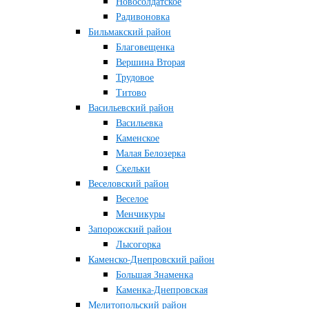
Новосолдатское
Радивоновка
Бильмакский район
Благовещенка
Вершина Вторая
Трудовое
Титово
Васильевский район
Васильевка
Каменское
Малая Белозерка
Скельки
Веселовский район
Веселое
Менчикуры
Запорожский район
Лысогорка
Каменско-Днепровский район
Большая Знаменка
Каменка-Днепровская
Мелитопольский район