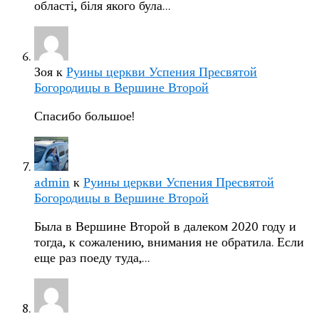
області, біля якого була…
Зоя
к
Руины церкви Успения Пресвятой
Богородицы в Вершине Второй
Спасибо большое!
admin
к
Руины церкви Успения Пресвятой
Богородицы в Вершине Второй
Была в Вершине Второй в далеком 2020 году и
тогда, к сожалению, внимания не обратила. Если
еще раз поеду туда,…