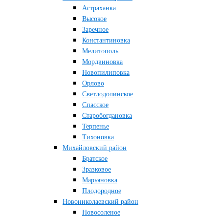
Астраханка
Высокое
Заречное
Константиновка
Мелитополь
Мордвиновка
Новопилиповка
Орлово
Светлодолинское
Спасское
Старобогдановка
Терпенье
Тихоновка
Михайловский район
Братское
Зразковое
Марьяновка
Плодородное
Новониколаевский район
Новосоленое