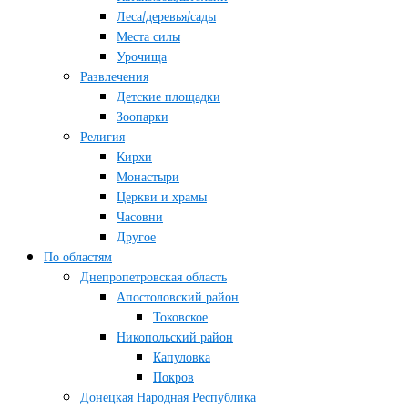
Леса/деревья/сады
Места силы
Урочища
Развлечения
Детские площадки
Зоопарки
Религия
Кирхи
Монастыри
Церкви и храмы
Часовни
Другое
По областям
Днепропетровская область
Апостоловский район
Токовское
Никопольский район
Капуловка
Покров
Донецкая Народная Республика