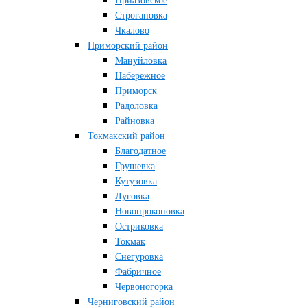
Приазовское
Строгановка
Чкалово
Приморский район
Мануйловка
Набережное
Приморск
Радоловка
Райновка
Токмакский район
Благодатное
Грушевка
Кутузовка
Луговка
Новопрокоповка
Остриковка
Токмак
Снегуровка
Фабричное
Червоногорка
Черниговский район