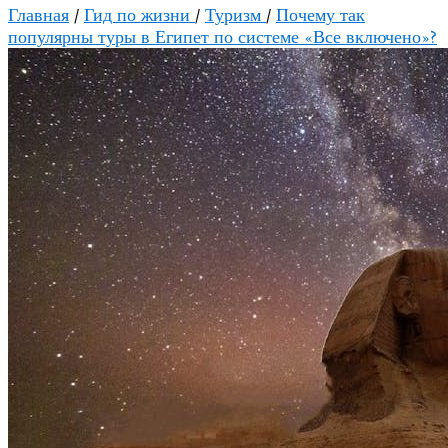
Главная
/
Гид по жизни
/
Туризм
/
Почему так
популярны туры в Египет по системе «Все включено»?