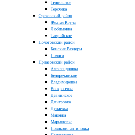
Терноватое
Терсянка
Ореховский район
Желтая Круча
Любимовка
Таврийское
Пологовский район
Конские Раздоры
Пологи
Приазовский район
Александровка
Белоречанское
Владимировка
Воскресенка
Девнинское
Дмитровка
Дунаевка
Маковка
Марьяновка
Новоконстантиновка