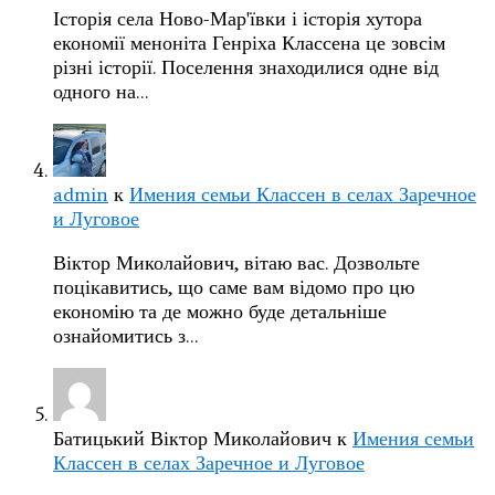
Історія села Ново-Мар'ївки і історія хутора
економії меноніта Генріха Классена це зовсім
різні історії. Поселення знаходилися одне від
одного на…
admin
к
Имения семьи Классен в селах Заречное
и Луговое
Віктор Миколайович, вітаю вас. Дозвольте
поцікавитись, що саме вам відомо про цю
економію та де можно буде детальніше
ознайомитись з…
Батицький Віктор Миколайович
к
Имения семьи
Классен в селах Заречное и Луговое