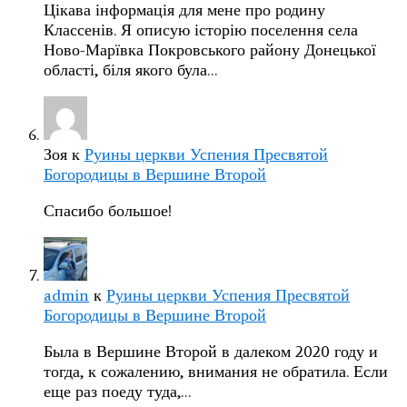
Цікава інформація для мене про родину
Классенів. Я описую історію поселення села
Ново-Марївка Покровського району Донецької
області, біля якого була…
Зоя
к
Руины церкви Успения Пресвятой
Богородицы в Вершине Второй
Спасибо большое!
admin
к
Руины церкви Успения Пресвятой
Богородицы в Вершине Второй
Была в Вершине Второй в далеком 2020 году и
тогда, к сожалению, внимания не обратила. Если
еще раз поеду туда,…