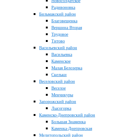
Новосолдатское
Радивоновка
Бильмакский район
Благовещенка
Вершина Вторая
Трудовое
Титово
Васильевский район
Васильевка
Каменское
Малая Белозерка
Скельки
Веселовский район
Веселое
Менчикуры
Запорожский район
Лысогорка
Каменско-Днепровский район
Большая Знаменка
Каменка-Днепровская
Мелитопольский район