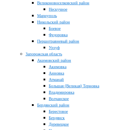
Великоновоселковский район
Нескучное
Мариуполь
Никольский район
Боевое
Федоровка
Першотравневый район
Урзуф
Запорожская область
Акимовский район
Акимовка
Анновка
Атманай
Большая (Великая) Терновка
Владимировка
Волчанское
Бердянский район
Берестовое
Бердянск
Деревецкое