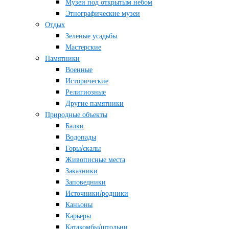
Музеи под открытым небом
Этнографические музеи
Отдых
Зеленые усадьбы
Мастерские
Памятники
Военные
Исторические
Религиозные
Другие памятники
Природные объекты
Балки
Водопады
Горы/скалы
Живописные места
Заказники
Заповедники
Источники/родники
Каньоны
Карьеры
Катакомбы/штольни