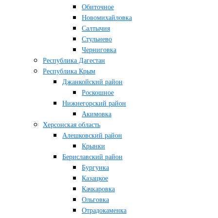
Обиточное
Новомихайловка
Салтычия
Стульнево
Черниговка
Республика Дагестан
Республика Крым
Джанкойский район
Роскошное
Нижнегорский район
Акимовка
Херсонская область
Алешковский район
Крынки
Бериславский район
Бургунка
Казацкое
Качкаровка
Ольговка
Отрадокаменка