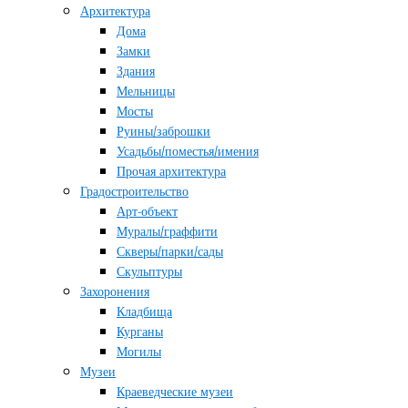
Архитектура
Дома
Замки
Здания
Мельницы
Мосты
Руины/заброшки
Усадьбы/поместья/имения
Прочая архитектура
Градостроительство
Арт-объект
Муралы/граффити
Скверы/парки/сады
Скульптуры
Захоронения
Кладбища
Курганы
Могилы
Музеи
Краеведческие музеи