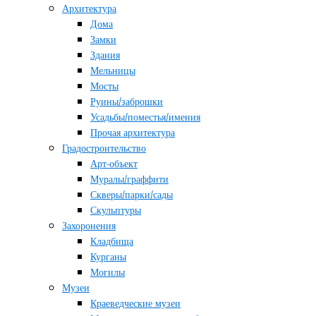
Архитектура
Дома
Замки
Здания
Мельницы
Мосты
Руины/заброшки
Усадьбы/поместья/имения
Прочая архитектура
Градостроительство
Арт-объект
Муралы/граффити
Скверы/парки/сады
Скульптуры
Захоронения
Кладбища
Курганы
Могилы
Музеи
Краеведческие музеи