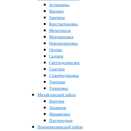
Астраханка
Высокое
Заречное
Константиновка
Мелитополь
Мордвиновка
Новопилиповка
Орлово
Садовое
Светлодолинское
Спасское
Старобогдановка
Терпенье
Тихоновка
Михайловский район
Братское
Зразковое
Марьяновка
Плодородное
Новониколаевский район