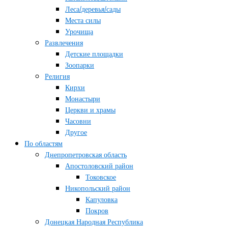
Леса/деревья/сады
Места силы
Урочища
Развлечения
Детские площадки
Зоопарки
Религия
Кирхи
Монастыри
Церкви и храмы
Часовни
Другое
По областям
Днепропетровская область
Апостоловский район
Токовское
Никопольский район
Капуловка
Покров
Донецкая Народная Республика