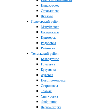
Новоконстантиновка
Приазовское
Строгановка
Чкалово
Приморский район
Мануйловка
Набережное
Приморск
Радоловка
Райновка
Токмакский район
Благодатное
Грушевка
Кутузовка
Луговка
Новопрокоповка
Остриковка
Токмак
Снегуровка
Фабричное
Червоногорка