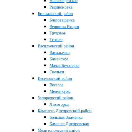
Новосолдатское
Радивоновка
Бильмакский район
Благовещенка
Вершина Вторая
Трудовое
Титово
Васильевский район
Васильевка
Каменское
Малая Белозерка
Скельки
Веселовский район
Веселое
Менчикуры
Запорожский район
Лысогорка
Каменско-Днепровский район
Большая Знаменка
Каменка-Днепровская
Мелитопольский район