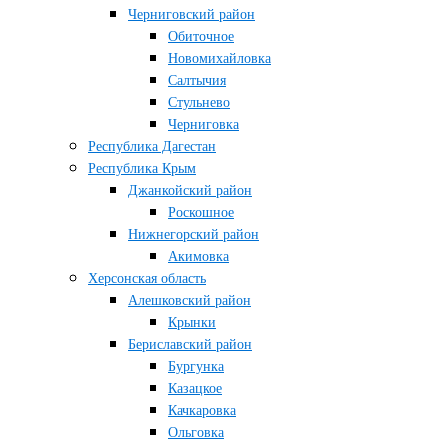
Черниговский район
Обиточное
Новомихайловка
Салтычия
Стульнево
Черниговка
Республика Дагестан
Республика Крым
Джанкойский район
Роскошное
Нижнегорский район
Акимовка
Херсонская область
Алешковский район
Крынки
Бериславский район
Бургунка
Казацкое
Качкаровка
Ольговка