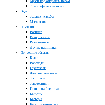
Музеи под открытым небом
Этнографические музеи
Отдых
Зеленые усадьбы
Мастерские
Памятники
Военные
Исторические
Религиозные
Другие памятники
Природные объекты
Балки
Водопады
Горы/скалы
Живописные места
Заказники
Заповедники
Источники/родники
Каньоны
Карьеры
Катакомбы/штольни