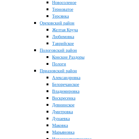
Новосоленое
Терноватое
Терсянка
Ореховский район
Желтая Круча
Любимовка
Таврийское
Пологовский район
Конские Раздоры
Пологи
Приазовский район
Александровка
Белоречанское
Владимировка
Воскресенка
Девнинское
Дмитровка
Дунаевка
Маковка
Марьяновка