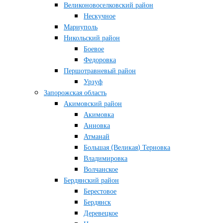
Великоновоселковский район
Нескучное
Мариуполь
Никольский район
Боевое
Федоровка
Першотравневый район
Урзуф
Запорожская область
Акимовский район
Акимовка
Анновка
Атманай
Большая (Великая) Терновка
Владимировка
Волчанское
Бердянский район
Берестовое
Бердянск
Деревецкое