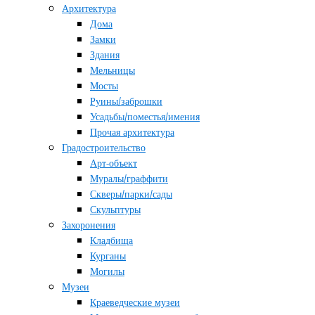
Архитектура
Дома
Замки
Здания
Мельницы
Мосты
Руины/заброшки
Усадьбы/поместья/имения
Прочая архитектура
Градостроительство
Арт-объект
Муралы/граффити
Скверы/парки/сады
Скульптуры
Захоронения
Кладбища
Курганы
Могилы
Музеи
Краеведческие музеи