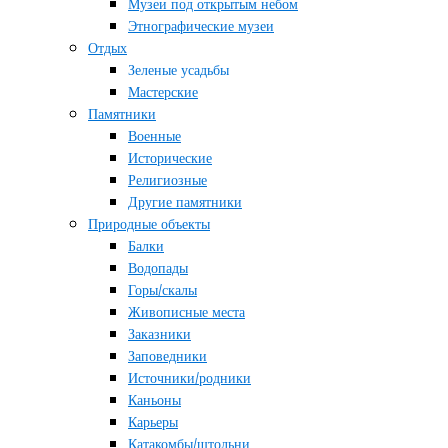
Музеи под открытым небом
Этнографические музеи
Отдых
Зеленые усадьбы
Мастерские
Памятники
Военные
Исторические
Религиозные
Другие памятники
Природные объекты
Балки
Водопады
Горы/скалы
Живописные места
Заказники
Заповедники
Источники/родники
Каньоны
Карьеры
Катакомбы/штольни