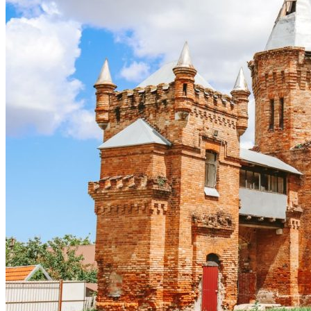
Астраханка
Высокое
Заречное
Константиновка
Мелитополь
Мордвиновка
Новопилиповка
Орлово
Светлодолинское
Спасское
Старобогдановка
Терпенье
Тихоновка
Михайловский район
Братское
Зразковое
Марьяновка
Плодородное
Новониколаевский район
Новосоленое