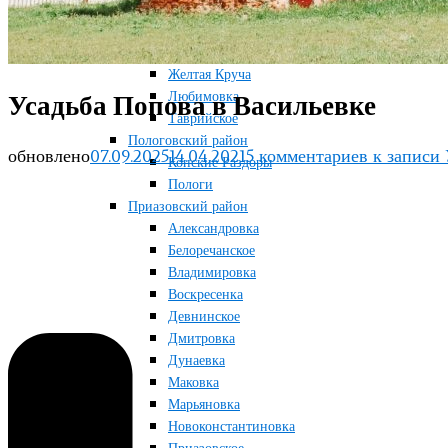
Терноватое
Терсянка
Ореховский район
Желтая Круча
Любимовка
Усадьба Попова в Васильевке
Таврийское
Пологовский район
обновлено
07.09.2025
14.04.2021
5 комментариев
к записи 
Конские Раздоры
Пологи
Приазовский район
Александровка
Белоречанское
Владимировка
Воскресенка
Девнинское
Дмитровка
Дунаевка
Маковка
Марьяновка
Новоконстантиновка