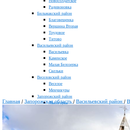
Новосолдатское
Радивоновка
Бильмакский район
Благовещенка
Вершина Вторая
Трудовое
Титово
Васильевский район
Васильевка
Каменское
Малая Белозерка
Скельки
Веселовский район
Веселое
Менчикуры
Запорожский район
Главная
/
Запорожская область
/
Васильевский район
/
В
Лысогорка
Каменско-Днепровский район
Большая Знаменка
Каменка-Днепровская
Мелитопольский район