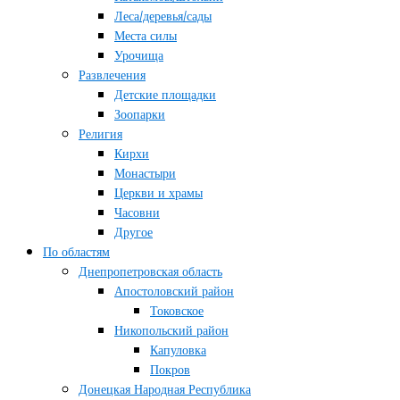
Леса/деревья/сады
Места силы
Урочища
Развлечения
Детские площадки
Зоопарки
Религия
Кирхи
Монастыри
Церкви и храмы
Часовни
Другое
По областям
Днепропетровская область
Апостоловский район
Токовское
Никопольский район
Капуловка
Покров
Донецкая Народная Республика