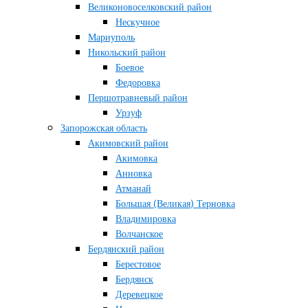
Великоновоселковский район
Нескучное
Мариуполь
Никольский район
Боевое
Федоровка
Першотравневый район
Урзуф
Запорожская область
Акимовский район
Акимовка
Анновка
Атманай
Большая (Великая) Терновка
Владимировка
Волчанское
Бердянский район
Берестовое
Бердянск
Деревецкое