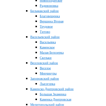
Новосолдатское
Радивоновка
Бильмакский район
Благовещенка
Вершина Вторая
Трудовое
Титово
Васильевский район
Васильевка
Каменское
Малая Белозерка
Скельки
Веселовский район
Веселое
Менчикуры
Запорожский район
Лысогорка
Каменско-Днепровский район
Большая Знаменка
Каменка-Днепровская
Мелитопольский район