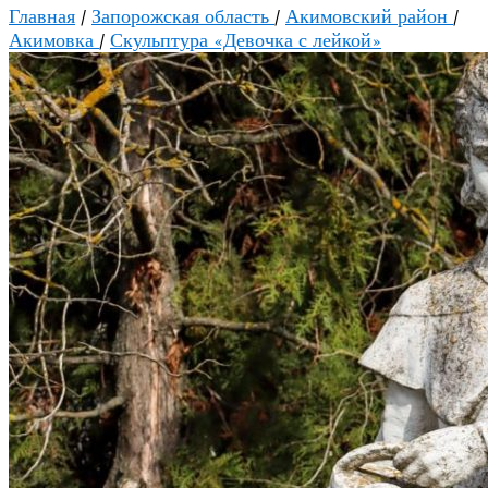
Главная
/
Запорожская область
/
Акимовский район
/
Акимовка
/
Скульптура «Девочка с лейкой»