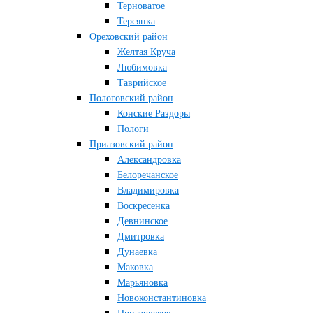
Терноватое
Терсянка
Ореховский район
Желтая Круча
Любимовка
Таврийское
Пологовский район
Конские Раздоры
Пологи
Приазовский район
Александровка
Белоречанское
Владимировка
Воскресенка
Девнинское
Дмитровка
Дунаевка
Маковка
Марьяновка
Новоконстантиновка