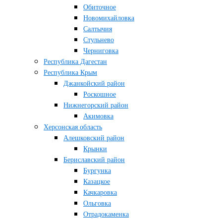
Обиточное
Новомихайловка
Салтычия
Стульнево
Черниговка
Республика Дагестан
Республика Крым
Джанкойский район
Роскошное
Нижнегорский район
Акимовка
Херсонская область
Алешковский район
Крынки
Бериславский район
Бургунка
Казацкое
Качкаровка
Ольговка
Отрадокаменка