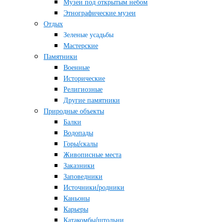
Музеи под открытым небом
Этнографические музеи
Отдых
Зеленые усадьбы
Мастерские
Памятники
Военные
Исторические
Религиозные
Другие памятники
Природные объекты
Балки
Водопады
Горы/скалы
Живописные места
Заказники
Заповедники
Источники/родники
Каньоны
Карьеры
Катакомбы/штольни