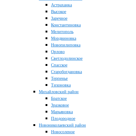
Астраханка
Высокое
Заречное
Константиновка
Мелитополь
Мордвиновка
Новопилиповка
Орлово
Светлодолинское
Спасское
Старобогдановка
Терпенье
Тихоновка
Михайловский район
Братское
Зразковое
Марьяновка
Плодородное
Новониколаевский район
Новосоленое