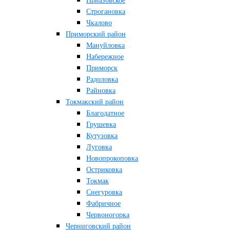
Приазовское
Строгановка
Чкалово
Приморский район
Мануйловка
Набережное
Приморск
Радоловка
Райновка
Токмакский район
Благодатное
Грушевка
Кутузовка
Луговка
Новопрокоповка
Остриковка
Токмак
Снегуровка
Фабричное
Червоногорка
Черниговский район