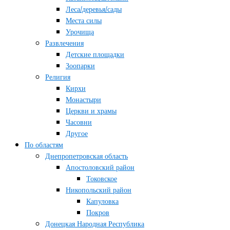
Леса/деревья/сады
Места силы
Урочища
Развлечения
Детские площадки
Зоопарки
Религия
Кирхи
Монастыри
Церкви и храмы
Часовни
Другое
По областям
Днепропетровская область
Апостоловский район
Токовское
Никопольский район
Капуловка
Покров
Донецкая Народная Республика