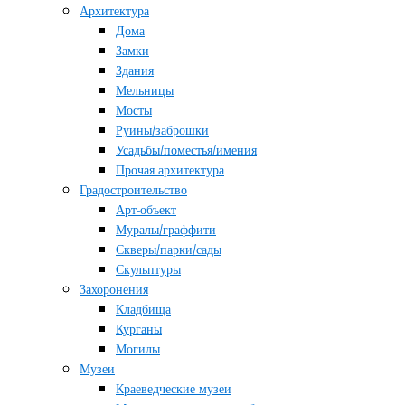
Архитектура
Дома
Замки
Здания
Мельницы
Мосты
Руины/заброшки
Усадьбы/поместья/имения
Прочая архитектура
Градостроительство
Арт-объект
Муралы/граффити
Скверы/парки/сады
Скульптуры
Захоронения
Кладбища
Курганы
Могилы
Музеи
Краеведческие музеи