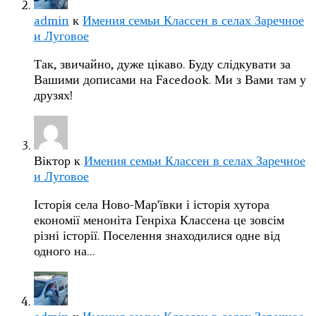
admin
к
Имения семьи Классен в селах Заречное
и Луговое
Так, звичайно, дуже цікаво. Буду слідкувати за
Вашими дописами на Facedook. Ми з Вами там у
друзях!
Віктор
к
Имения семьи Классен в селах Заречное
и Луговое
Історія села Ново-Мар'ївки і історія хутора
економії меноніта Генріха Классена це зовсім
різні історії. Поселення знаходилися одне від
одного на…