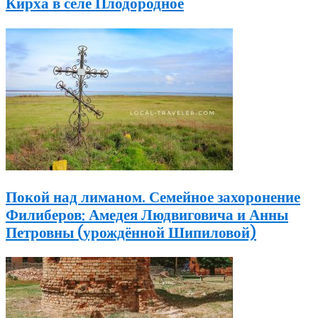
Кирха в селе Плодородное
Покой над лиманом. Семейное захоронение
Филиберов: Амедея Людвиговича и Анны
Петровны (урождённой Шипиловой)