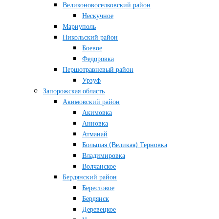
Великоновоселковский район
Нескучное
Мариуполь
Никольский район
Боевое
Федоровка
Першотравневый район
Урзуф
Запорожская область
Акимовский район
Акимовка
Анновка
Атманай
Большая (Великая) Терновка
Владимировка
Волчанское
Бердянский район
Берестовое
Бердянск
Деревецкое