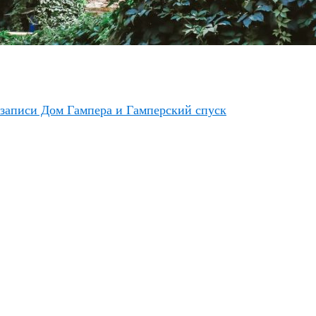
записи Дом Гампера и Гамперский спуск