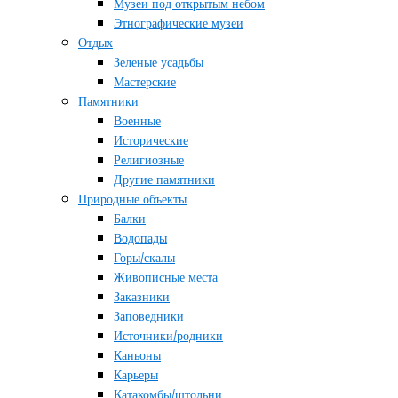
Музеи под открытым небом
Этнографические музеи
Отдых
Зеленые усадьбы
Мастерские
Памятники
Военные
Исторические
Религиозные
Другие памятники
Природные объекты
Балки
Водопады
Горы/скалы
Живописные места
Заказники
Заповедники
Источники/родники
Каньоны
Карьеры
Катакомбы/штольни