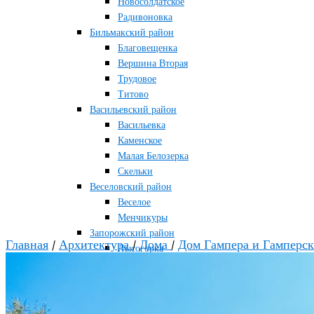
Новосолдатское
Радивоновка
Бильмакский район
Благовещенка
Вершина Вторая
Трудовое
Титово
Васильевский район
Васильевка
Каменское
Малая Белозерка
Скельки
Веселовский район
Веселое
Менчикуры
Запорожский район
Главная
/
Архитектура
/
Дома
/
Дом Гампера и Гамперск
Лысогорка
Каменско-Днепровский район
Большая Знаменка
Каменка-Днепровская
Мелитопольский район