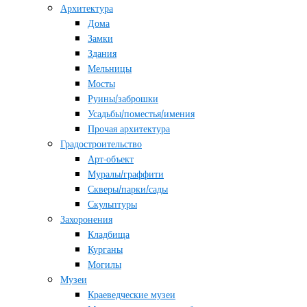
Архитектура
Дома
Замки
Здания
Мельницы
Мосты
Руины/заброшки
Усадьбы/поместья/имения
Прочая архитектура
Градостроительство
Арт-объект
Муралы/граффити
Скверы/парки/сады
Скульптуры
Захоронения
Кладбища
Курганы
Могилы
Музеи
Краеведческие музеи