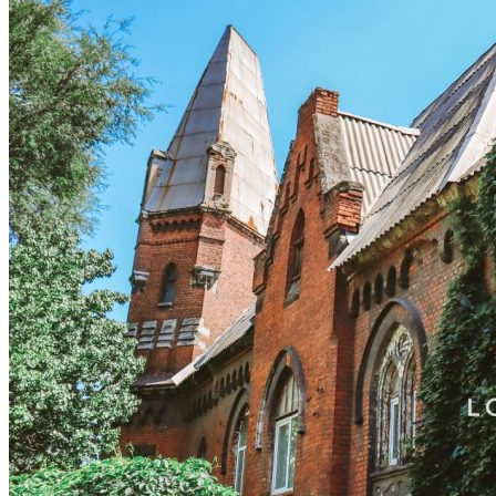
Астраханка
Высокое
Заречное
Константиновка
Мелитополь
Мордвиновка
Новопилиповка
Орлово
Светлодолинское
Спасское
Старобогдановка
Терпенье
Тихоновка
Михайловский район
Братское
Зразковое
Марьяновка
Плодородное
Новониколаевский район
Новосоленое