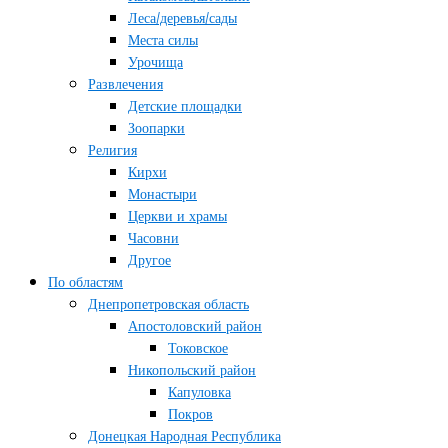
Леса/деревья/сады
Места силы
Урочища
Развлечения
Детские площадки
Зоопарки
Религия
Кирхи
Монастыри
Церкви и храмы
Часовни
Другое
По областям
Днепропетровская область
Апостоловский район
Токовское
Никопольский район
Капуловка
Покров
Донецкая Народная Республика