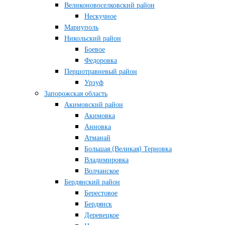
Великоновоселковский район
Нескучное
Мариуполь
Никольский район
Боевое
Федоровка
Першотравневый район
Урзуф
Запорожская область
Акимовский район
Акимовка
Анновка
Атманай
Большая (Великая) Терновка
Владимировка
Волчанское
Бердянский район
Берестовое
Бердянск
Деревецкое