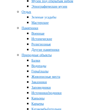
Музеи под открытым небом
Этнографические музеи
Отдых
Зеленые усадьбы
Мастерские
Памятники
Военные
Исторические
Религиозные
Другие памятники
Природные объекты
Балки
Водопады
Горы/скалы
Живописные места
Заказники
Заповедники
Источники/родники
Каньоны
Карьеры
Катакомбы/штольни