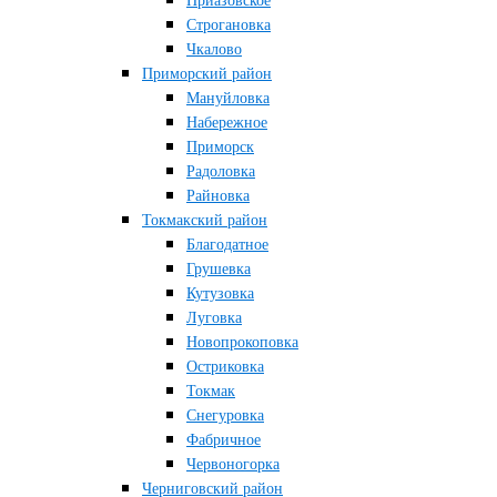
Приазовское
Строгановка
Чкалово
Приморский район
Мануйловка
Набережное
Приморск
Радоловка
Райновка
Токмакский район
Благодатное
Грушевка
Кутузовка
Луговка
Новопрокоповка
Остриковка
Токмак
Снегуровка
Фабричное
Червоногорка
Черниговский район