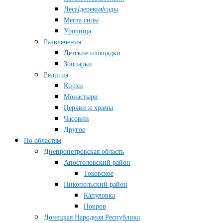
Леса/деревья/сады
Места силы
Урочища
Развлечения
Детские площадки
Зоопарки
Религия
Кирхи
Монастыри
Церкви и храмы
Часовни
Другое
По областям
Днепропетровская область
Апостоловский район
Токовское
Никопольский район
Капуловка
Покров
Донецкая Народная Республика