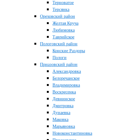
Терноватое
Терсянка
Ореховский район
Желтая Круча
Любимовка
Таврийское
Пологовский район
Конские Раздоры
Пологи
Приазовский район
Александровка
Белоречанское
Владимировка
Воскресенка
Девнинское
Дмитровка
Дунаевка
Маковка
Марьяновка
Новоконстантиновка