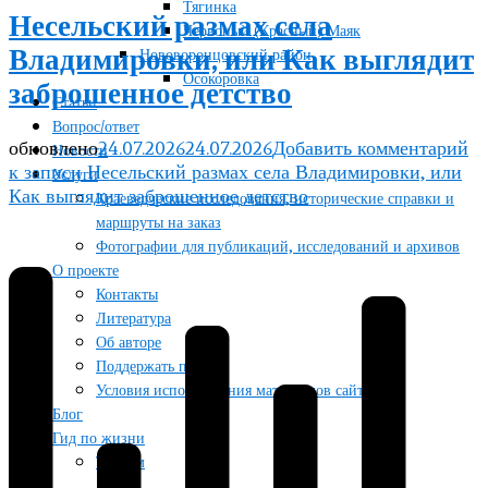
Тягинка
Несельский размах села
Червоный (Красный) Маяк
Владимировки, или Как выглядит
Нововоронцовский район
Осокоровка
заброшенное детство
Статьи
Вопрос/ответ
обновлено
24.07.2026
24.07.2026
Добавить комментарий
Новости
к записи Несельский размах села Владимировки, или
Услуги
Как выглядит заброшенное детство
Краеведческие исследования, исторические справки и
маршруты на заказ
Фотографии для публикаций, исследований и архивов
О проекте
Контакты
Литература
Об авторе
Поддержать проект
Условия использования материалов сайта
Блог
Гид по жизни
Туризм