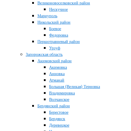
Великоновоселковский район
Нескучное
Мариуполь
Никольский район
Боевое
Федоровка
Першотравневый район
Урзуф
Запорожская область
Акимовский район
Акимовка
Анновка
Атманай
Большая (Великая) Терновка
Владимировка
Волчанское
Бердянский район
Берестовое
Бердянск
Деревецкое