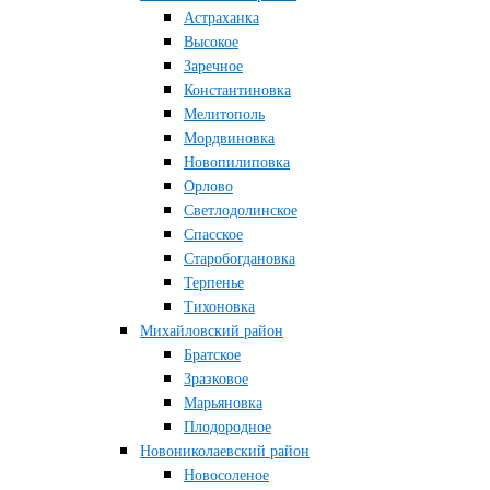
Астраханка
Высокое
Заречное
Константиновка
Мелитополь
Мордвиновка
Новопилиповка
Орлово
Светлодолинское
Спасское
Старобогдановка
Терпенье
Тихоновка
Михайловский район
Братское
Зразковое
Марьяновка
Плодородное
Новониколаевский район
Новосоленое