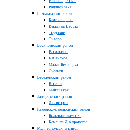
Новосолдатское
Радивоновка
Бильмакский район
Благовещенка
Вершина Вторая
Трудовое
Титово
Васильевский район
Васильевка
Каменское
Малая Белозерка
Скельки
Веселовский район
Веселое
Менчикуры
Запорожский район
Лысогорка
Каменско-Днепровский район
Большая Знаменка
Каменка-Днепровская
Мелитопольский район