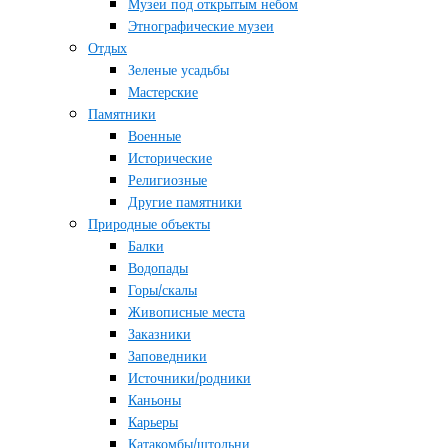
Музеи под открытым небом
Этнографические музеи
Отдых
Зеленые усадьбы
Мастерские
Памятники
Военные
Исторические
Религиозные
Другие памятники
Природные объекты
Балки
Водопады
Горы/скалы
Живописные места
Заказники
Заповедники
Источники/родники
Каньоны
Карьеры
Катакомбы/штольни