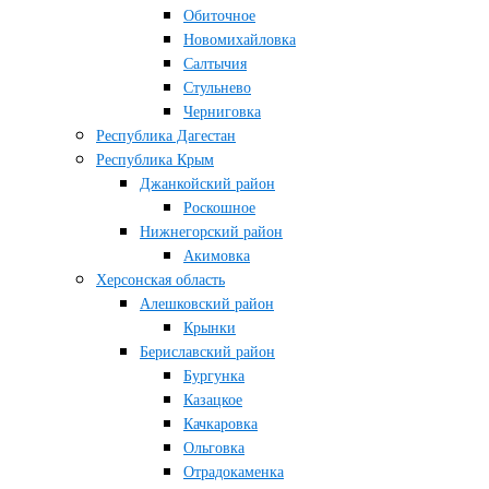
Обиточное
Новомихайловка
Салтычия
Стульнево
Черниговка
Республика Дагестан
Республика Крым
Джанкойский район
Роскошное
Нижнегорский район
Акимовка
Херсонская область
Алешковский район
Крынки
Бериславский район
Бургунка
Казацкое
Качкаровка
Ольговка
Отрадокаменка