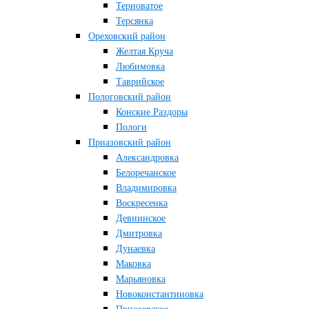
Терноватое
Терсянка
Ореховский район
Желтая Круча
Любимовка
Таврийское
Пологовский район
Конские Раздоры
Пологи
Приазовский район
Александровка
Белоречанское
Владимировка
Воскресенка
Девнинское
Дмитровка
Дунаевка
Маковка
Марьяновка
Новоконстантиновка