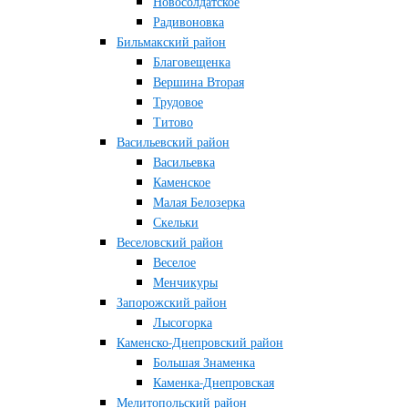
Новосолдатское
Радивоновка
Бильмакский район
Благовещенка
Вершина Вторая
Трудовое
Титово
Васильевский район
Васильевка
Каменское
Малая Белозерка
Скельки
Веселовский район
Веселое
Менчикуры
Запорожский район
Лысогорка
Каменско-Днепровский район
Большая Знаменка
Каменка-Днепровская
Мелитопольский район