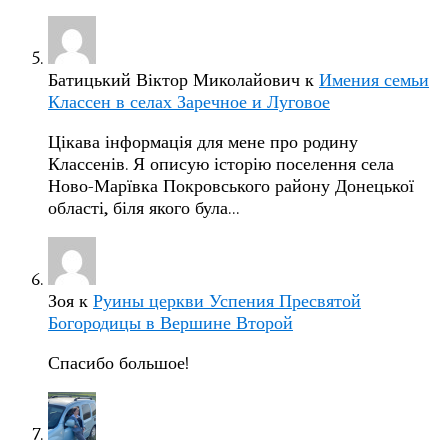
Батицький Віктор Миколайович
к
Имения семьи
Классен в селах Заречное и Луговое
Цікава інформація для мене про родину
Классенів. Я описую історію поселення села
Ново-Марївка Покровського району Донецької
області, біля якого була…
Зоя
к
Руины церкви Успения Пресвятой
Богородицы в Вершине Второй
Спасибо большое!