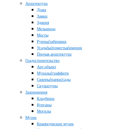
Архитектура
Дома
Замки
Здания
Мельницы
Мосты
Руины/заброшки
Усадьбы/поместья/имения
Прочая архитектура
Градостроительство
Арт-объект
Муралы/граффити
Скверы/парки/сады
Скульптуры
Захоронения
Кладбища
Курганы
Могилы
Музеи
Краеведческие музеи