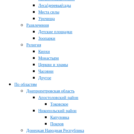
Леса/деревья/сады
Места силы
Урочища
Развлечения
Детские площадки
Зоопарки
Религия
Кирхи
Монастыри
Церкви и храмы
Часовни
Другое
По областям
Днепропетровская область
Апостоловский район
Токовское
Никопольский район
Капуловка
Покров
Донецкая Народная Республика