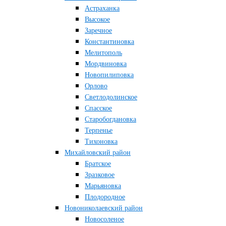
Астраханка
Высокое
Заречное
Константиновка
Мелитополь
Мордвиновка
Новопилиповка
Орлово
Светлодолинское
Спасское
Старобогдановка
Терпенье
Тихоновка
Михайловский район
Братское
Зразковое
Марьяновка
Плодородное
Новониколаевский район
Новосоленое