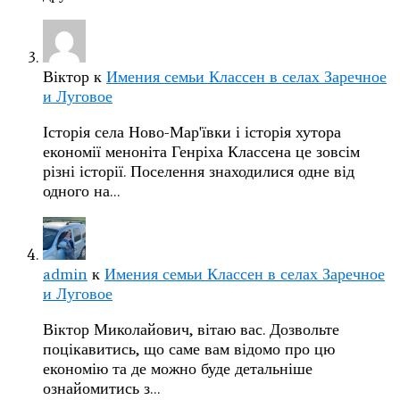
Віктор
к
Имения семьи Классен в селах Заречное
и Луговое
Історія села Ново-Мар'ївки і історія хутора
економії меноніта Генріха Классена це зовсім
різні історії. Поселення знаходилися одне від
одного на…
admin
к
Имения семьи Классен в селах Заречное
и Луговое
Віктор Миколайович, вітаю вас. Дозвольте
поцікавитись, що саме вам відомо про цю
економію та де можно буде детальніше
ознайомитись з…