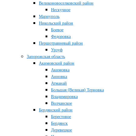
Великоновоселковский район
Нескучное
Мариуполь
Никольский район
Боевое
Федоровка
Першотравневый район
Урзуф
Запорожская область
Акимовский район
Акимовка
Анновка
Атманай
Большая (Великая) Терновка
Владимировка
Волчанское
Бердянский район
Берестовое
Бердянск
Деревецкое