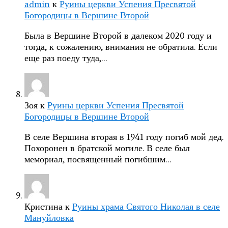
admin
к
Руины церкви Успения Пресвятой
Богородицы в Вершине Второй
Была в Вершине Второй в далеком 2020 году и
тогда, к сожалению, внимания не обратила. Если
еще раз поеду туда,…
Зоя
к
Руины церкви Успения Пресвятой
Богородицы в Вершине Второй
В селе Вершина вторая в 1941 году погиб мой дед.
Похоронен в братской могиле. В селе был
мемориал, посвященный погибшим…
Кристина
к
Руины храма Святого Николая в селе
Мануйловка