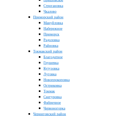
Приазовское
Строгановка
Чкалово
Приморский район
Мануйловка
Набережное
Приморск
Радоловка
Райновка
Токмакский район
Благодатное
Грушевка
Кутузовка
Луговка
Новопрокоповка
Остриковка
Токмак
Снегуровка
Фабричное
Червоногорка
Черниговский район