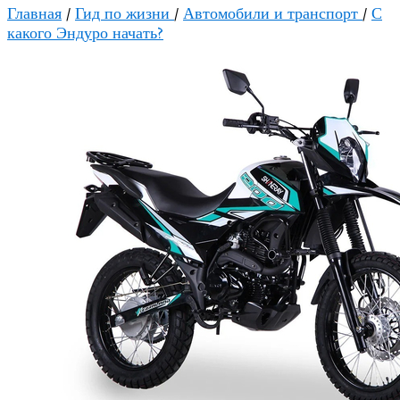
Главная
/
Гид по жизни
/
Автомобили и транспорт
/
С
какого Эндуро начать?