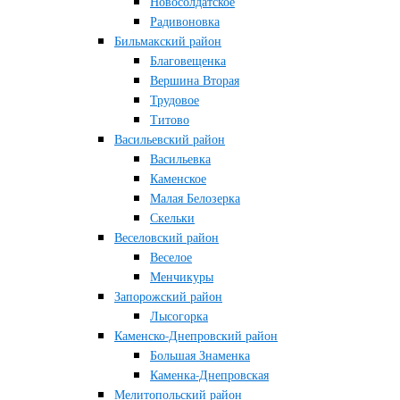
Новосолдатское
Радивоновка
Бильмакский район
Благовещенка
Вершина Вторая
Трудовое
Титово
Васильевский район
Васильевка
Каменское
Малая Белозерка
Скельки
Веселовский район
Веселое
Менчикуры
Запорожский район
Лысогорка
Каменско-Днепровский район
Большая Знаменка
Каменка-Днепровская
Мелитопольский район