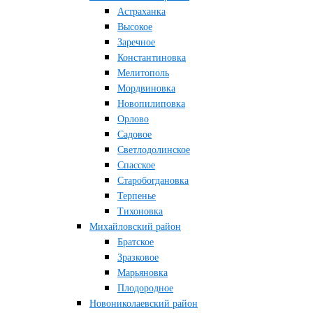
Астраханка
Высокое
Заречное
Константиновка
Мелитополь
Мордвиновка
Новопилиповка
Орлово
Садовое
Светлодолинское
Спасское
Старобогдановка
Терпенье
Тихоновка
Михайловский район
Братское
Зразковое
Марьяновка
Плодородное
Новониколаевский район