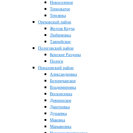
Новосоленое
Терноватое
Терсянка
Ореховский район
Желтая Круча
Любимовка
Таврийское
Пологовский район
Конские Раздоры
Пологи
Приазовский район
Александровка
Белоречанское
Владимировка
Воскресенка
Девнинское
Дмитровка
Дунаевка
Маковка
Марьяновка