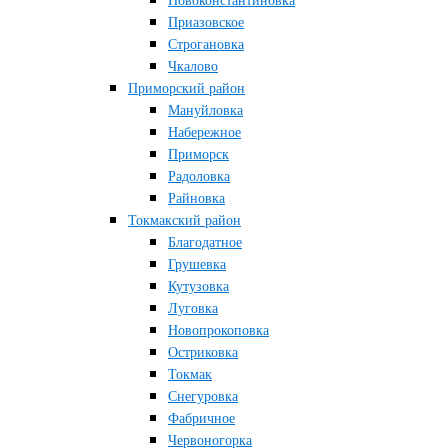
Новоконстантиновка
Приазовское
Строгановка
Чкалово
Приморский район
Мануйловка
Набережное
Приморск
Радоловка
Райновка
Токмакский район
Благодатное
Грушевка
Кутузовка
Луговка
Новопрокоповка
Остриковка
Токмак
Снегуровка
Фабричное
Червоногорка