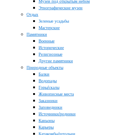
Музеи под открытым небом
Этнографические музеи
Отдых
Зеленые усадьбы
Мастерские
Памятники
Военные
Исторические
Религиозные
Другие памятники
Природные объекты
Балки
Водопады
Горы/скалы
Живописные места
Заказники
Заповедники
Источники/родники
Каньоны
Карьеры
Катакомбы/штольни