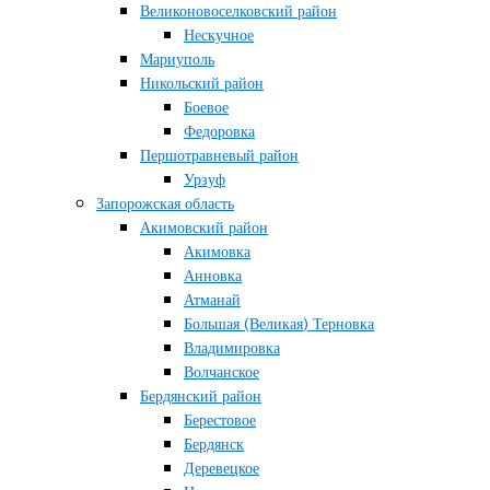
Великоновоселковский район
Нескучное
Мариуполь
Никольский район
Боевое
Федоровка
Першотравневый район
Урзуф
Запорожская область
Акимовский район
Акимовка
Анновка
Атманай
Большая (Великая) Терновка
Владимировка
Волчанское
Бердянский район
Берестовое
Бердянск
Деревецкое