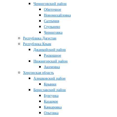
Черниговский район
Обиточное
Новомихайловка
Салтычия
Стульнево
Черниговка
Республика Дагестан
Республика Крым
Джанкойский район
Роскошное
Нижнегорский район
Акимовка
Херсонская область
Алешковский район
Крынки
Бериславский район
Бургунка
Казацкое
Качкаровка
Ольговка