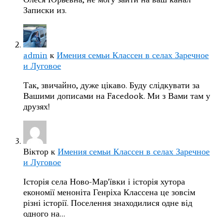
Записки из.
admin
к
Имения семьи Классен в селах Заречное
и Луговое
Так, звичайно, дуже цікаво. Буду слідкувати за
Вашими дописами на Facedook. Ми з Вами там у
друзях!
Віктор
к
Имения семьи Классен в селах Заречное
и Луговое
Історія села Ново-Мар'ївки і історія хутора
економії меноніта Генріха Классена це зовсім
різні історії. Поселення знаходилися одне від
одного на…