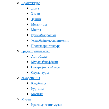
Архитектура
Дома
Замки
Здания
Мельницы
Мосты
Руины/заброшки
Усадьбы/поместья/имения
Прочая архитектура
Градостроительство
Арт-объект
Муралы/граффити
Скверы/парки/сады
Скульптуры
Захоронения
Кладбища
Курганы
Могилы
Музеи
Краеведческие музеи