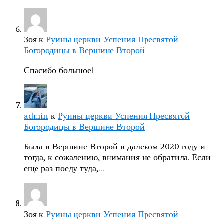
Зоя
к
Руины церкви Успения Пресвятой
Богородицы в Вершине Второй
Спасибо большое!
admin
к
Руины церкви Успения Пресвятой
Богородицы в Вершине Второй
Была в Вершине Второй в далеком 2020 году и
тогда, к сожалению, внимания не обратила. Если
еще раз поеду туда,…
Зоя
к
Руины церкви Успения Пресвятой