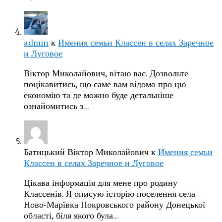
admin
к
Имения семьи Классен в селах Заречное
и Луговое
Віктор Миколайович, вітаю вас. Дозвольте
поцікавитись, що саме вам відомо про цю
економію та де можно буде детальніше
ознайомитись з…
Батицький Віктор Миколайович
к
Имения семьи
Классен в селах Заречное и Луговое
Цікава інформація для мене про родину
Классенів. Я описую історію поселення села
Ново-Марївка Покровського району Донецької
області, біля якого була…