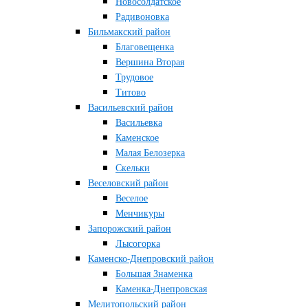
Новосолдатское
Радивоновка
Бильмакский район
Благовещенка
Вершина Вторая
Трудовое
Титово
Васильевский район
Васильевка
Каменское
Малая Белозерка
Скельки
Веселовский район
Веселое
Менчикуры
Запорожский район
Лысогорка
Каменско-Днепровский район
Большая Знаменка
Каменка-Днепровская
Мелитопольский район