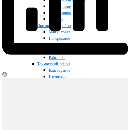
Новоконстантиновка
Приазовское
Строгановка
Чкалово
Приморский район
Мануйловка
Набережное
Приморск
Радоловка
Райновка
Токмакский район
Благодатное
Грушевка
Кутузовка
Луговка
Новопрокоповка
Остриковка
Токмак
Снегуровка
Фабричное
Червоногорка