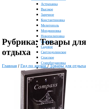
Астраханка
Высокое
Заречное
Константиновка
Мелитополь
Мордвиновка
Новопилиповка
Рубрика:
Товары для
Орлово
Садовое
отдыха
Светлодолинское
Спасское
Старобогдановка
Главная
/
Гид по жизни
/
Товары для отдыха
Терпенье
Тихоновка
Михайловский район
Братское
Зразковое
Марьяновка
Плодородное
Новониколаевский район