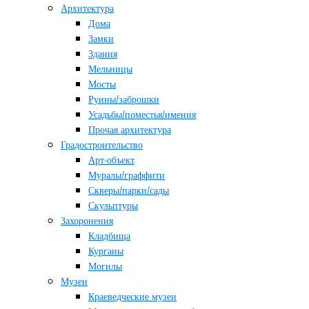
Архитектура
Дома
Замки
Здания
Мельницы
Мосты
Руины/заброшки
Усадьбы/поместья/имения
Прочая архитектура
Градостроительство
Арт-объект
Муралы/граффити
Скверы/парки/сады
Скульптуры
Захоронения
Кладбища
Курганы
Могилы
Музеи
Краеведческие музеи