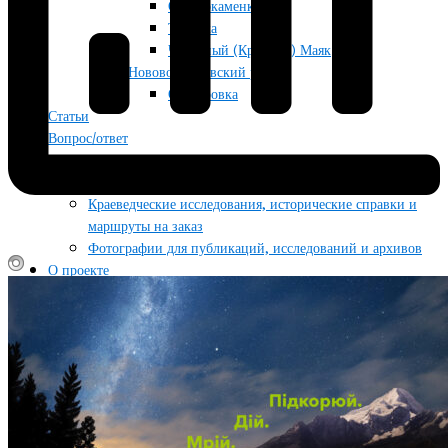
Отрадокаменка
Тягинка
Червоный (Красный) Маяк
Нововоронцовский район
Осокоровка
Статьи
Вопрос/ответ
Новости
Услуги
Краеведческие исследования, исторические справки и
маршруты на заказ
Фотографии для публикаций, исследований и архивов
О проекте
Контакты
Литература
Об авторе
Поддержать проект
Условия использования материалов сайта
Блог
Гид по жизни
Туризм