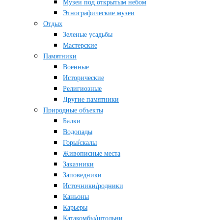
Музеи под открытым небом
Этнографические музеи
Отдых
Зеленые усадьбы
Мастерские
Памятники
Военные
Исторические
Религиозные
Другие памятники
Природные объекты
Балки
Водопады
Горы/скалы
Живописные места
Заказники
Заповедники
Источники/родники
Каньоны
Карьеры
Катакомбы/штольни