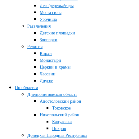
Леса/деревья/сады
Места силы
Урочища
Развлечения
Детские площадки
Зоопарки
Религия
Кирхи
Монастыри
Церкви и храмы
Часовни
Другое
По областям
Днепропетровская область
Апостоловский район
Токовское
Никопольский район
Капуловка
Покров
Донецкая Народная Республика