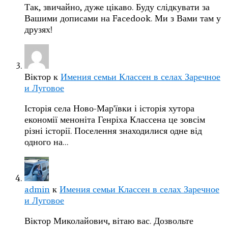
Так, звичайно, дуже цікаво. Буду слідкувати за
Вашими дописами на Facedook. Ми з Вами там у
друзях!
Віктор
к
Имения семьи Классен в селах Заречное
и Луговое
Історія села Ново-Мар'ївки і історія хутора
економії меноніта Генріха Классена це зовсім
різні історії. Поселення знаходилися одне від
одного на…
admin
к
Имения семьи Классен в селах Заречное
и Луговое
Віктор Миколайович, вітаю вас. Дозвольте