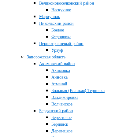
Великоновоселковский район
Нескучное
Мариуполь
Никольский район
Боевое
Федоровка
Першотравневый район
Урзуф
Запорожская область
Акимовский район
Акимовка
Анновка
Атманай
Большая (Великая) Терновка
Владимировка
Волчанское
Бердянский район
Берестовое
Бердянск
Деревецкое