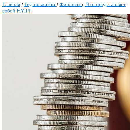
Главная
/
Гид по жизни
/
Финансы
/
Что представляет
собой HYIP?