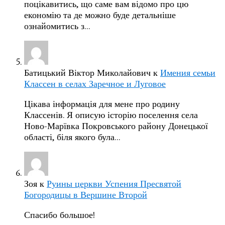
поцікавитись, що саме вам відомо про цю
економію та де можно буде детальніше
ознайомитись з…
Батицький Віктор Миколайович
к
Имения семьи
Классен в селах Заречное и Луговое
Цікава інформація для мене про родину
Классенів. Я описую історію поселення села
Ново-Марївка Покровського району Донецької
області, біля якого була…
Зоя
к
Руины церкви Успения Пресвятой
Богородицы в Вершине Второй
Спасибо большое!