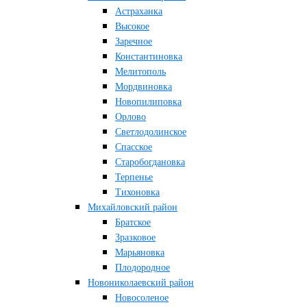
Астраханка
Высокое
Заречное
Константиновка
Мелитополь
Мордвиновка
Новопилиповка
Орлово
Светлодолинское
Спасское
Старобогдановка
Терпенье
Тихоновка
Михайловский район
Братское
Зразковое
Марьяновка
Плодородное
Новониколаевский район
Новосоленое