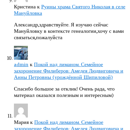
Кристина
к
Руины храма Святого Николая в селе
Мануйловка
Александр,здравствуйте. Я изучаю сейчас
Мануйловку в контексте генеалогии,хочу с вами
связаться,пожалуйста
admin
к
Покой над лиманом. Семейное
захоронение Филиберов: Амедея Людвиговича и
Анны Петровны (урождённой Шипиловой)
Спасибо большое за отклик! Очень рада, что
материал оказался полезным и интересным)
Мария
к
Покой над лиманом. Семейное
захоронение Филиберов: Амедея Людвиговича и