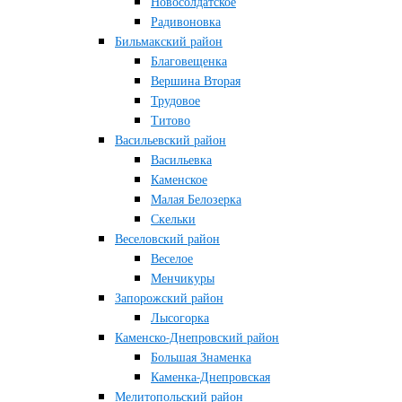
Новосолдатское
Радивоновка
Бильмакский район
Благовещенка
Вершина Вторая
Трудовое
Титово
Васильевский район
Васильевка
Каменское
Малая Белозерка
Скельки
Веселовский район
Веселое
Менчикуры
Запорожский район
Лысогорка
Каменско-Днепровский район
Большая Знаменка
Каменка-Днепровская
Мелитопольский район