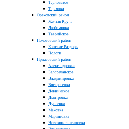
Терноватое
Терсянка
Ореховский район
Желтая Круча
Любимовка
Таврийское
Пологовский район
Конские Раздоры
Пологи
Приазовский район
Александровка
Белоречанское
Владимировка
Воскресенка
Девнинское
Дмитровка
Дунаевка
Маковка
Марьяновка
Новоконстантиновка