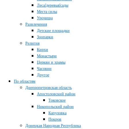
Леса/деревья/сады
Места силы
Урочища
Развлечения
Детские площадки
Зоопарки
Религия
Кирхи
Монастыри
Церкви и храмы
Часовни
Другое
По областям
Днепропетровская область
Апостоловский район
Токовское
Никопольский район
Капуловка
Покров
Донецкая Народная Республика