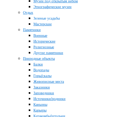
Музеи под открытым небом
Этнографические музеи
Отдых
Зеленые усадьбы
Мастерские
Памятники
Военные
Исторические
Религиозные
Другие памятники
Природные объекты
Балки
Водопады
Горы/скалы
Живописные места
Заказники
Заповедники
Источники/родники
Каньоны
Карьеры
Катакомбы/штольни