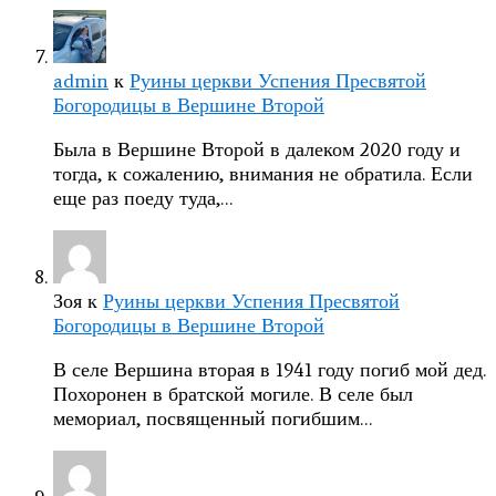
admin
к
Руины церкви Успения Пресвятой
Богородицы в Вершине Второй
Была в Вершине Второй в далеком 2020 году и
тогда, к сожалению, внимания не обратила. Если
еще раз поеду туда,…
Зоя
к
Руины церкви Успения Пресвятой
Богородицы в Вершине Второй
В селе Вершина вторая в 1941 году погиб мой дед.
Похоронен в братской могиле. В селе был
мемориал, посвященный погибшим…