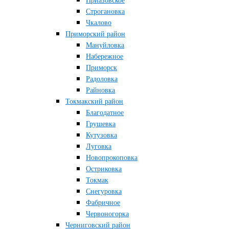
Приазовское
Строгановка
Чкалово
Приморский район
Мануйловка
Набережное
Приморск
Радоловка
Райновка
Токмакский район
Благодатное
Грушевка
Кутузовка
Луговка
Новопрокоповка
Остриковка
Токмак
Снегуровка
Фабричное
Червоногорка
Черниговский район