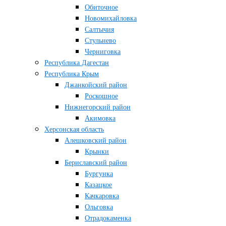
Обиточное
Новомихайловка
Салтычия
Стульнево
Черниговка
Республика Дагестан
Республика Крым
Джанкойский район
Роскошное
Нижнегорский район
Акимовка
Херсонская область
Алешковский район
Крынки
Бериславский район
Бургунка
Казацкое
Качкаровка
Ольговка
Отрадокаменка