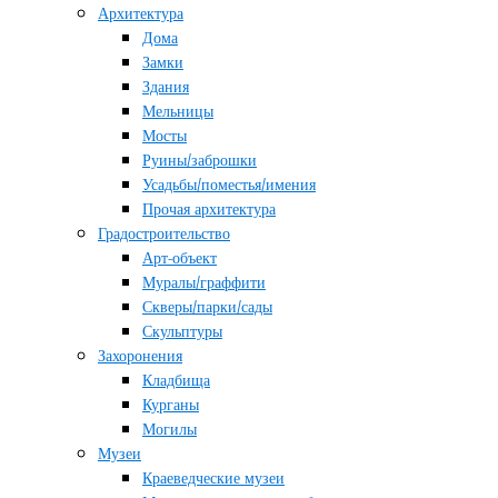
Архитектура
Дома
Замки
Здания
Мельницы
Мосты
Руины/заброшки
Усадьбы/поместья/имения
Прочая архитектура
Градостроительство
Арт-объект
Муралы/граффити
Скверы/парки/сады
Скульптуры
Захоронения
Кладбища
Курганы
Могилы
Музеи
Краеведческие музеи