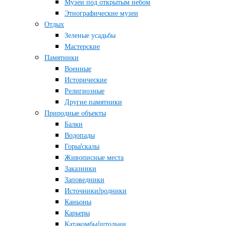
Музеи под открытым небом
Этнографические музеи
Отдых
Зеленые усадьбы
Мастерские
Памятники
Военные
Исторические
Религиозные
Другие памятники
Природные объекты
Балки
Водопады
Горы/скалы
Живописные места
Заказники
Заповедники
Источники/родники
Каньоны
Карьеры
Катакомбы/штольни