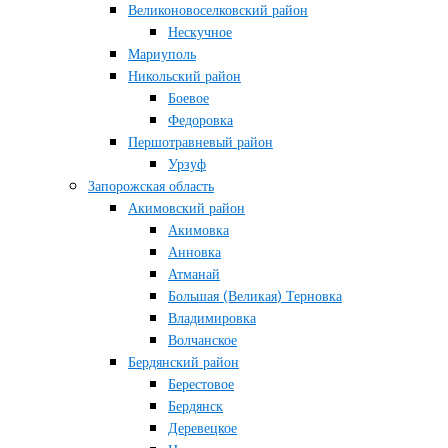
Великоновоселковский район
Нескучное
Мариуполь
Никольский район
Боевое
Федоровка
Першотравневый район
Урзуф
Запорожская область
Акимовский район
Акимовка
Анновка
Атманай
Большая (Великая) Терновка
Владимировка
Волчанское
Бердянский район
Берестовое
Бердянск
Деревецкое