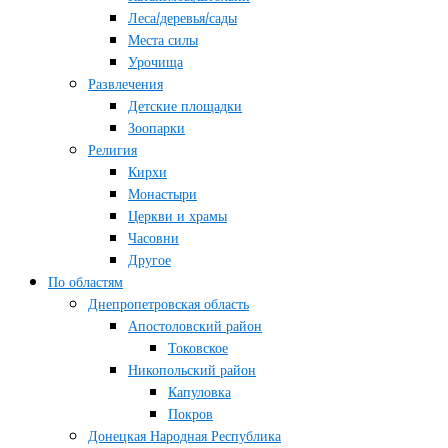
Леса/деревья/сады
Места силы
Урочища
Развлечения
Детские площадки
Зоопарки
Религия
Кирхи
Монастыри
Церкви и храмы
Часовни
Другое
По областям
Днепропетровская область
Апостоловский район
Токовское
Никопольский район
Капуловка
Покров
Донецкая Народная Республика