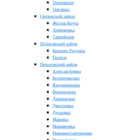
Терноватое
Терсянка
Ореховский район
Желтая Круча
Любимовка
Таврийское
Пологовский район
Конские Раздоры
Пологи
Приазовский район
Александровка
Белоречанское
Владимировка
Воскресенка
Девнинское
Дмитровка
Дунаевка
Маковка
Марьяновка
Новоконстантиновка