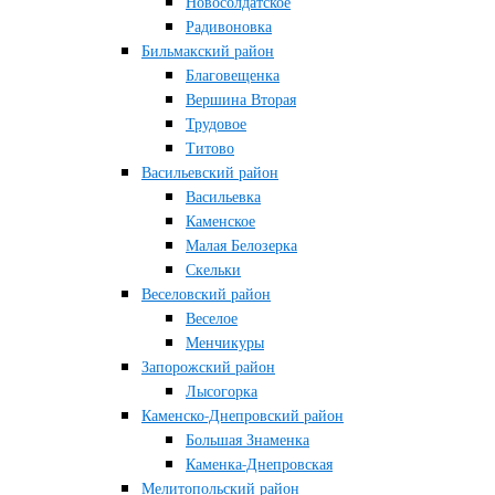
Новосолдатское
Радивоновка
Бильмакский район
Благовещенка
Вершина Вторая
Трудовое
Титово
Васильевский район
Васильевка
Каменское
Малая Белозерка
Скельки
Веселовский район
Веселое
Менчикуры
Запорожский район
Лысогорка
Каменско-Днепровский район
Большая Знаменка
Каменка-Днепровская
Мелитопольский район