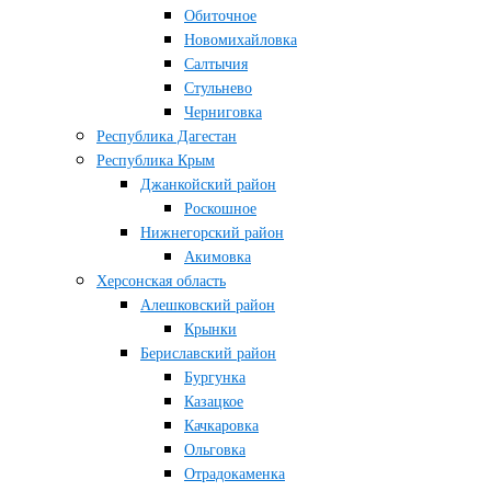
Обиточное
Новомихайловка
Салтычия
Стульнево
Черниговка
Республика Дагестан
Республика Крым
Джанкойский район
Роскошное
Нижнегорский район
Акимовка
Херсонская область
Алешковский район
Крынки
Бериславский район
Бургунка
Казацкое
Качкаровка
Ольговка
Отрадокаменка