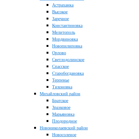
Астраханка
Высокое
Заречное
Константиновка
Мелитополь
Мордвиновка
Новопилиповка
Орлово
Светлодолинское
Спасское
Старобогдановка
Терпенье
Тихоновка
Михайловский район
Братское
Зразковое
Марьяновка
Плодородное
Новониколаевский район
Новосоленое