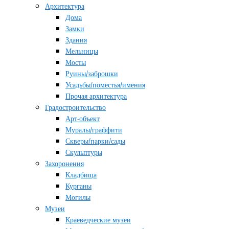
Архитектура
Дома
Замки
Здания
Мельницы
Мосты
Руины/заброшки
Усадьбы/поместья/имения
Прочая архитектура
Градостроительство
Арт-объект
Муралы/граффити
Скверы/парки/сады
Скульптуры
Захоронения
Кладбища
Курганы
Могилы
Музеи
Краеведческие музеи