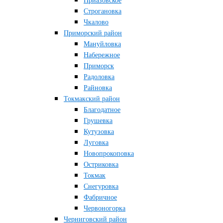
Приазовское
Строгановка
Чкалово
Приморский район
Мануйловка
Набережное
Приморск
Радоловка
Райновка
Токмакский район
Благодатное
Грушевка
Кутузовка
Луговка
Новопрокоповка
Остриковка
Токмак
Снегуровка
Фабричное
Червоногорка
Черниговский район