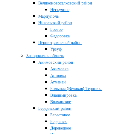
Великоновоселковский район
Нескучное
Мариуполь
Никольский район
Боевое
Федоровка
Першотравневый район
Урзуф
Запорожская область
Акимовский район
Акимовка
Анновка
Атманай
Большая (Великая) Терновка
Владимировка
Волчанское
Бердянский район
Берестовое
Бердянск
Деревецкое