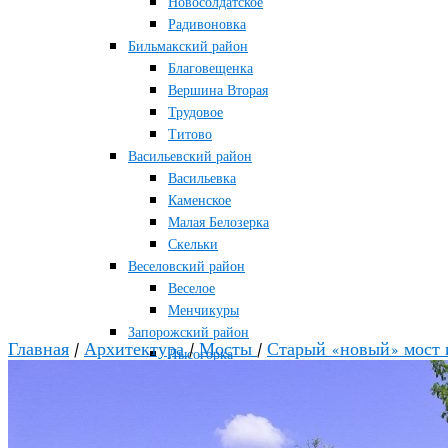
Новосолдатское
Радивоновка
Бильмакский район
Благовещенка
Вершина Вторая
Трудовое
Титово
Васильевский район
Васильевка
Каменское
Малая Белозерка
Скельки
Веселовский район
Веселое
Менчикуры
Запорожский район
Главная
/
Архитектура
/
Мосты
/
Старый «новый» мост и
Лысогорка
Каменско-Днепровский район
Большая Знаменка
Каменка-Днепровская
Мелитопольский район