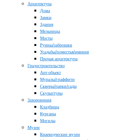
Архитектура
Дома
Замки
Здания
Мельницы
Мосты
Руины/заброшки
Усадьбы/поместья/имения
Прочая архитектура
Градостроительство
Арт-объект
Муралы/граффити
Скверы/парки/сады
Скульптуры
Захоронения
Кладбища
Курганы
Могилы
Музеи
Краеведческие музеи