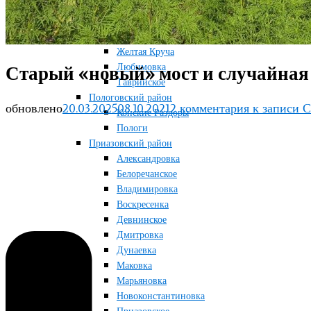
Терноватое
Терсянка
Ореховский район
Желтая Круча
Любимовка
Старый «новый» мост и случайная 
Таврийское
Пологовский район
обновлено
20.03.2025
08.10.2021
2 комментария
к записи С
Конские Раздоры
Пологи
Приазовский район
Александровка
Белоречанское
Владимировка
Воскресенка
Девнинское
Дмитровка
Дунаевка
Маковка
Марьяновка
Новоконстантиновка