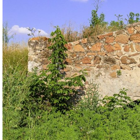
Астраханка
Высокое
Заречное
Константиновка
Мелитополь
Мордвиновка
Новопилиповка
Орлово
Светлодолинское
Спасское
Старобогдановка
Терпенье
Тихоновка
Михайловский район
Братское
Зразковое
Марьяновка
Плодородное
Новониколаевский район
Новосоленое