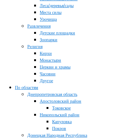
Леса/деревья/сады
Места силы
Урочища
Развлечения
Детские площадки
Зоопарки
Религия
Кирхи
Монастыри
Церкви и храмы
Часовни
Другое
По областям
Днепропетровская область
Апостоловский район
Токовское
Никопольский район
Капуловка
Покров
Донецкая Народная Республика