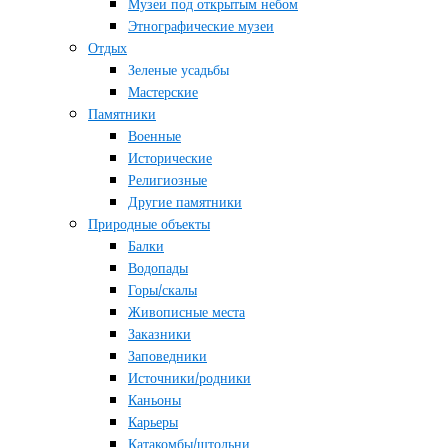
Музеи под открытым небом
Этнографические музеи
Отдых
Зеленые усадьбы
Мастерские
Памятники
Военные
Исторические
Религиозные
Другие памятники
Природные объекты
Балки
Водопады
Горы/скалы
Живописные места
Заказники
Заповедники
Источники/родники
Каньоны
Карьеры
Катакомбы/штольни