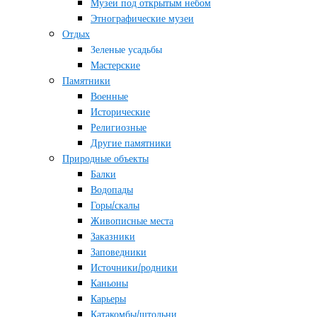
Музеи под открытым небом
Этнографические музеи
Отдых
Зеленые усадьбы
Мастерские
Памятники
Военные
Исторические
Религиозные
Другие памятники
Природные объекты
Балки
Водопады
Горы/скалы
Живописные места
Заказники
Заповедники
Источники/родники
Каньоны
Карьеры
Катакомбы/штольни