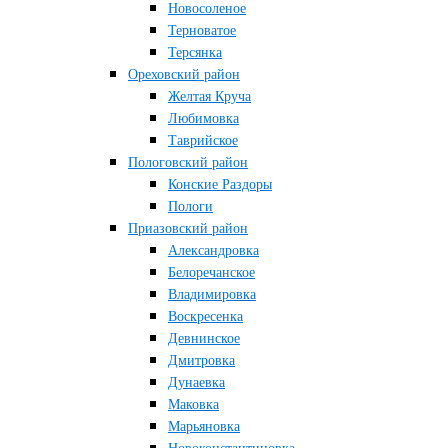
Новосоленое
Терноватое
Терсянка
Ореховский район
Желтая Круча
Любимовка
Таврийское
Пологовский район
Конские Раздоры
Пологи
Приазовский район
Александровка
Белоречанское
Владимировка
Воскресенка
Девнинское
Дмитровка
Дунаевка
Маковка
Марьяновка