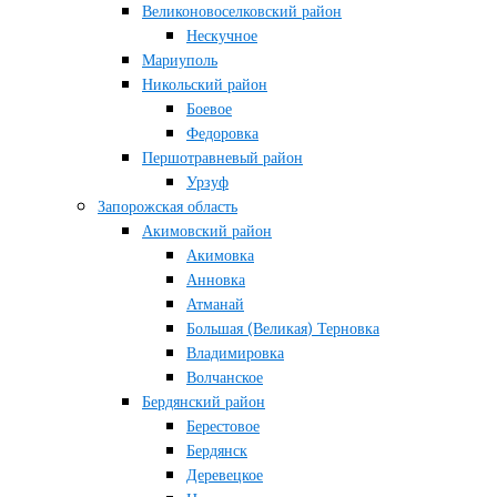
Великоновоселковский район
Нескучное
Мариуполь
Никольский район
Боевое
Федоровка
Першотравневый район
Урзуф
Запорожская область
Акимовский район
Акимовка
Анновка
Атманай
Большая (Великая) Терновка
Владимировка
Волчанское
Бердянский район
Берестовое
Бердянск
Деревецкое