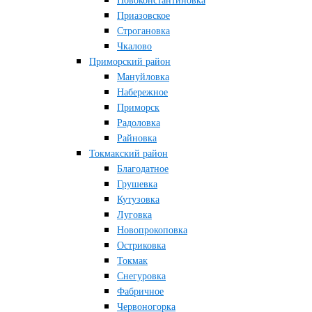
Новоконстантиновка
Приазовское
Строгановка
Чкалово
Приморский район
Мануйловка
Набережное
Приморск
Радоловка
Райновка
Токмакский район
Благодатное
Грушевка
Кутузовка
Луговка
Новопрокоповка
Остриковка
Токмак
Снегуровка
Фабричное
Червоногорка