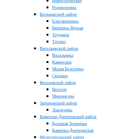
Новосолдатское
Радивоновка
Бильмакский район
Благовещенка
Вершина Вторая
Трудовое
Титово
Васильевский район
Васильевка
Каменское
Малая Белозерка
Скельки
Веселовский район
Веселое
Менчикуры
Запорожский район
Лысогорка
Каменско-Днепровский район
Большая Знаменка
Каменка-Днепровская
Мелитопольский район