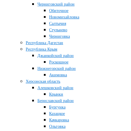
Черниговский район
Обиточное
Новомихайловка
Салтычия
Стульнево
Черниговка
Республика Дагестан
Республика Крым
Джанкойский район
Роскошное
Нижнегорский район
Акимовка
Херсонская область
Алешковский район
Крынки
Бериславский район
Бургунка
Казацкое
Качкаровка
Ольговка