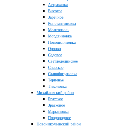
Астраханка
Высокое
Заречное
Константиновка
Мелитополь
Мордвиновка
Новопилиповка
Орлово
Садовое
Светлодолинское
Спасское
Старобогдановка
Терпенье
Тихоновка
Михайловский район
Братское
Зразковое
Марьяновка
Плодородное
Новониколаевский район