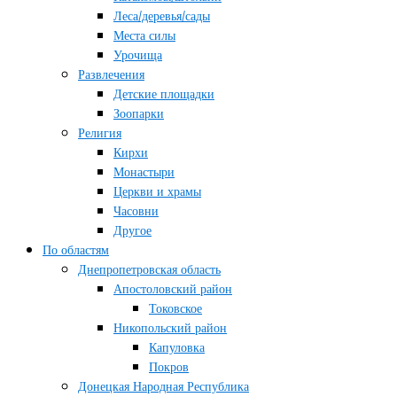
Леса/деревья/сады
Места силы
Урочища
Развлечения
Детские площадки
Зоопарки
Религия
Кирхи
Монастыри
Церкви и храмы
Часовни
Другое
По областям
Днепропетровская область
Апостоловский район
Токовское
Никопольский район
Капуловка
Покров
Донецкая Народная Республика