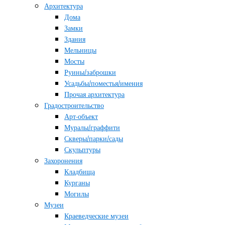
Архитектура
Дома
Замки
Здания
Мельницы
Мосты
Руины/заброшки
Усадьбы/поместья/имения
Прочая архитектура
Градостроительство
Арт-объект
Муралы/граффити
Скверы/парки/сады
Скульптуры
Захоронения
Кладбища
Курганы
Могилы
Музеи
Краеведческие музеи