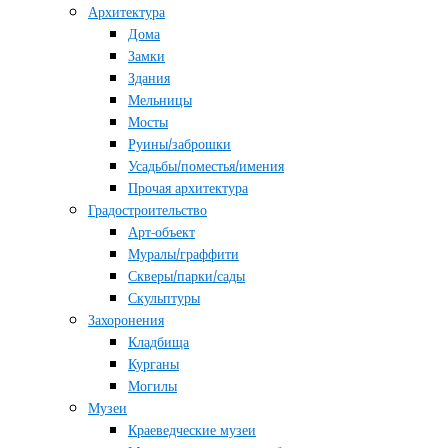
Архитектура
Дома
Замки
Здания
Мельницы
Мосты
Руины/заброшки
Усадьбы/поместья/имения
Прочая архитектура
Градостроительство
Арт-объект
Муралы/граффити
Скверы/парки/сады
Скульптуры
Захоронения
Кладбища
Курганы
Могилы
Музеи
Краеведческие музеи