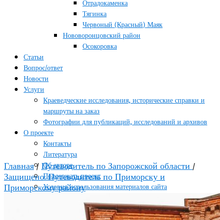
Отрадокаменка
Тягинка
Червоный (Красный) Маяк
Нововоронцовский район
Осокоровка
Статьи
Вопрос/ответ
Новости
Услуги
Краеведческие исследования, исторические справки и
маршруты на заказ
Фотографии для публикаций, исследований и архивов
О проекте
Контакты
Литература
Главная
/
Путеводитель по Запорожской области
/
Об авторе
Защищено: Путеводитель по Приморску и
Поддержать проект
Приморскому району
Условия использования материалов сайта
Блог
Гид по жизни
Туризм