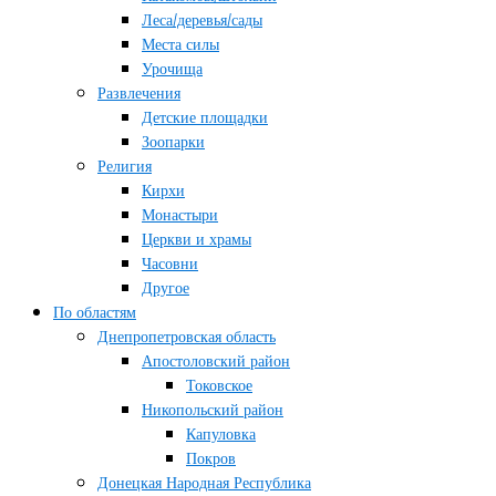
Леса/деревья/сады
Места силы
Урочища
Развлечения
Детские площадки
Зоопарки
Религия
Кирхи
Монастыри
Церкви и храмы
Часовни
Другое
По областям
Днепропетровская область
Апостоловский район
Токовское
Никопольский район
Капуловка
Покров
Донецкая Народная Республика