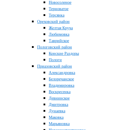
Новосоленое
Терноватое
Терсянка
Ореховский район
Желтая Круча
Любимовка
Таврийское
Пологовский район
Конские Раздоры
Пологи
Приазовский район
Александровка
Белоречанское
Владимировка
Воскресенка
Девнинское
Дмитровка
Дунаевка
Маковка
Марьяновка