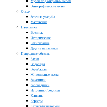
Музеи под открытым небом
Этнографические музеи
Отдых
Зеленые усадьбы
Мастерские
Памятники
Военные
Исторические
Религиозные
Другие памятники
Природные объекты
Балки
Водопады
Горы/скалы
Живописные места
Заказники
Заповедники
Источники/родники
Каньоны
Карьеры
Катакомбы/штольни