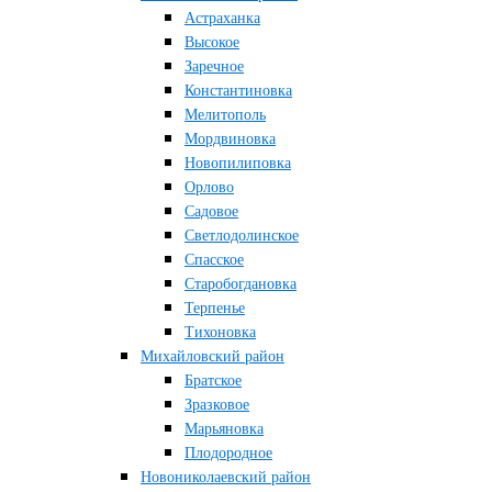
Астраханка
Высокое
Заречное
Константиновка
Мелитополь
Мордвиновка
Новопилиповка
Орлово
Садовое
Светлодолинское
Спасское
Старобогдановка
Терпенье
Тихоновка
Михайловский район
Братское
Зразковое
Марьяновка
Плодородное
Новониколаевский район