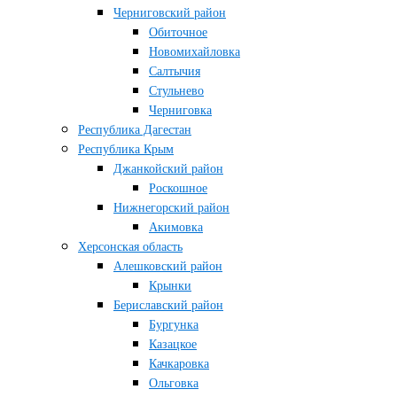
Черниговский район
Обиточное
Новомихайловка
Салтычия
Стульнево
Черниговка
Республика Дагестан
Республика Крым
Джанкойский район
Роскошное
Нижнегорский район
Акимовка
Херсонская область
Алешковский район
Крынки
Бериславский район
Бургунка
Казацкое
Качкаровка
Ольговка