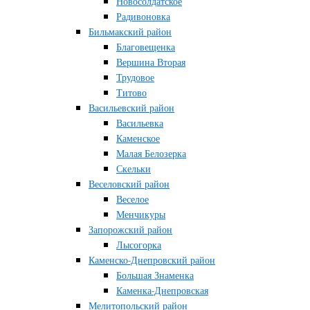
Новосолдатское
Радивоновка
Бильмакский район
Благовещенка
Вершина Вторая
Трудовое
Титово
Васильевский район
Васильевка
Каменское
Малая Белозерка
Скельки
Веселовский район
Веселое
Менчикуры
Запорожский район
Лысогорка
Каменско-Днепровский район
Большая Знаменка
Каменка-Днепровская
Мелитопольский район