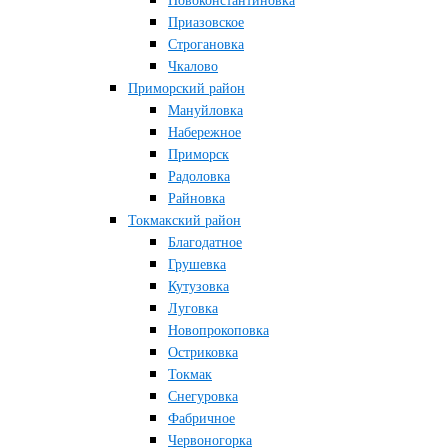
Новоконстантиновка
Приазовское
Строгановка
Чкалово
Приморский район
Мануйловка
Набережное
Приморск
Радоловка
Райновка
Токмакский район
Благодатное
Грушевка
Кутузовка
Луговка
Новопрокоповка
Остриковка
Токмак
Снегуровка
Фабричное
Червоногорка