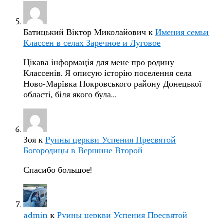
Батицький Віктор Миколайович
к
Имения семьи
Классен в селах Заречное и Луговое
Цікава інформація для мене про родину
Классенів. Я описую історію поселення села
Ново-Марївка Покровського району Донецької
області, біля якого була…
Зоя
к
Руины церкви Успения Пресвятой
Богородицы в Вершине Второй
Спасибо большое!
admin
к
Руины церкви Успения Пресвятой