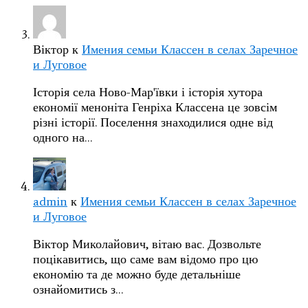
Віктор
к
Имения семьи Классен в селах Заречное
и Луговое
Історія села Ново-Мар'ївки і історія хутора
економії меноніта Генріха Классена це зовсім
різні історії. Поселення знаходилися одне від
одного на…
admin
к
Имения семьи Классен в селах Заречное
и Луговое
Віктор Миколайович, вітаю вас. Дозвольте
поцікавитись, що саме вам відомо про цю
економію та де можно буде детальніше
ознайомитись з…