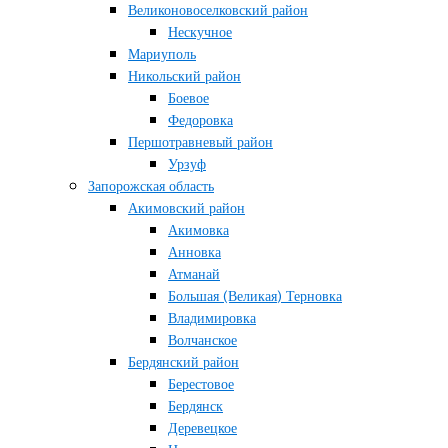
Великоновоселковский район
Нескучное
Мариуполь
Никольский район
Боевое
Федоровка
Першотравневый район
Урзуф
Запорожская область
Акимовский район
Акимовка
Анновка
Атманай
Большая (Великая) Терновка
Владимировка
Волчанское
Бердянский район
Берестовое
Бердянск
Деревецкое