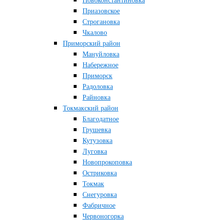
Новоконстантиновка
Приазовское
Строгановка
Чкалово
Приморский район
Мануйловка
Набережное
Приморск
Радоловка
Райновка
Токмакский район
Благодатное
Грушевка
Кутузовка
Луговка
Новопрокоповка
Остриковка
Токмак
Снегуровка
Фабричное
Червоногорка