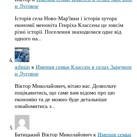
и Луговое
Історія села Ново-Мар'ївки і історія хутора
економії меноніта Генріха Классена це зовсім
різні історії. Поселення знаходилися одне від
одного на…
admin
к
Имения семьи Классен в селах Заречное
и Луговое
Віктор Миколайович, вітаю вас. Дозвольте
поцікавитись, що саме вам відомо про цю
економію та де можно буде детальніше
ознайомитись з…
Батицький Віктор Миколайович
к
Имения семьи