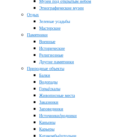
Музеи под открытым небом
Этнографические музеи
Отдых
Зеленые усадьбы
Мастерские
Памятники
Военные
Исторические
Религиозные
Другие памятники
Природные объекты
Балки
Водопады
Горы/скалы
Живописные места
Заказники
Заповедники
Источники/родники
Каньоны
Карьеры
Катакомбы/штольни