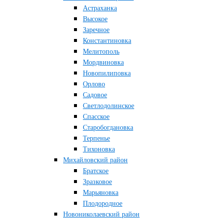
Астраханка
Высокое
Заречное
Константиновка
Мелитополь
Мордвиновка
Новопилиповка
Орлово
Садовое
Светлодолинское
Спасское
Старобогдановка
Терпенье
Тихоновка
Михайловский район
Братское
Зразковое
Марьяновка
Плодородное
Новониколаевский район