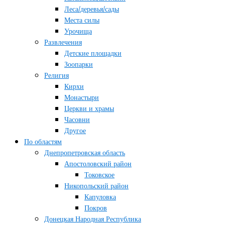
Леса/деревья/сады
Места силы
Урочища
Развлечения
Детские площадки
Зоопарки
Религия
Кирхи
Монастыри
Церкви и храмы
Часовни
Другое
По областям
Днепропетровская область
Апостоловский район
Токовское
Никопольский район
Капуловка
Покров
Донецкая Народная Республика