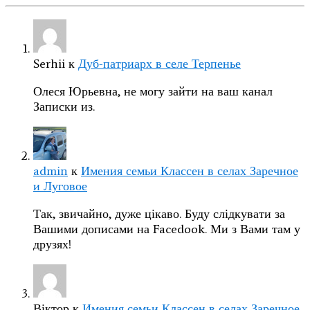
Serhii
к
Дуб-патриарх в селе Терпенье
Олеся Юрьевна, не могу зайти на ваш канал
Записки из.
admin
к
Имения семьи Классен в селах Заречное
и Луговое
Так, звичайно, дуже цікаво. Буду слідкувати за
Вашими дописами на Facedook. Ми з Вами там у
друзях!
Віктор
к
Имения семьи Классен в селах Заречное