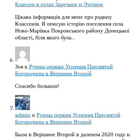
Классен в селах Заречное и Луговое
Цікава інформація для мене про родину
Классенів. Я описую історію поселення села
Ново-Марївка Покровського району Донецької
області, біля якого була…
Зоя
к
Руины церкви Успения Пресвятой
Богородицы в Вершине Второй
Спасибо большое!
admin
к
Руины церкви Успения Пресвятой
Богородицы в Вершине Второй
Была в Вершине Второй в далеком 2020 году и