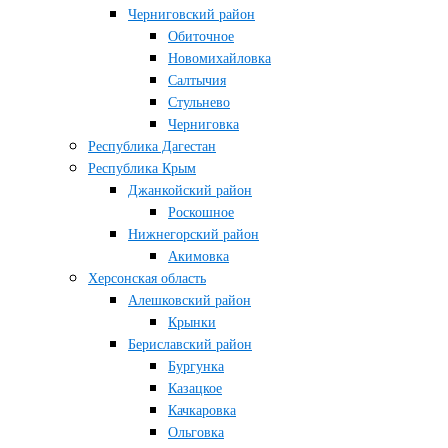
Черниговский район
Обиточное
Новомихайловка
Салтычия
Стульнево
Черниговка
Республика Дагестан
Республика Крым
Джанкойский район
Роскошное
Нижнегорский район
Акимовка
Херсонская область
Алешковский район
Крынки
Бериславский район
Бургунка
Казацкое
Качкаровка
Ольговка