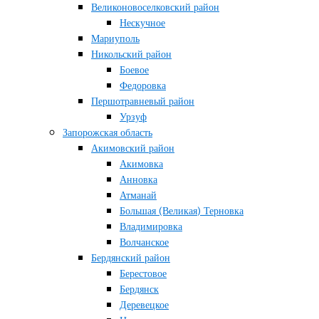
Великоновоселковский район
Нескучное
Мариуполь
Никольский район
Боевое
Федоровка
Першотравневый район
Урзуф
Запорожская область
Акимовский район
Акимовка
Анновка
Атманай
Большая (Великая) Терновка
Владимировка
Волчанское
Бердянский район
Берестовое
Бердянск
Деревецкое