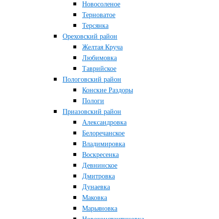
Новосоленое
Терноватое
Терсянка
Ореховский район
Желтая Круча
Любимовка
Таврийское
Пологовский район
Конские Раздоры
Пологи
Приазовский район
Александровка
Белоречанское
Владимировка
Воскресенка
Девнинское
Дмитровка
Дунаевка
Маковка
Марьяновка