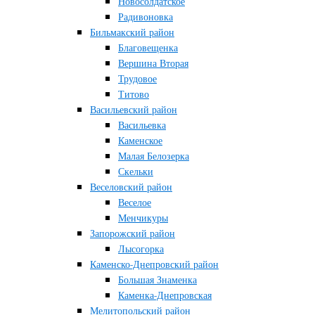
Новосолдатское
Радивоновка
Бильмакский район
Благовещенка
Вершина Вторая
Трудовое
Титово
Васильевский район
Васильевка
Каменское
Малая Белозерка
Скельки
Веселовский район
Веселое
Менчикуры
Запорожский район
Лысогорка
Каменско-Днепровский район
Большая Знаменка
Каменка-Днепровская
Мелитопольский район