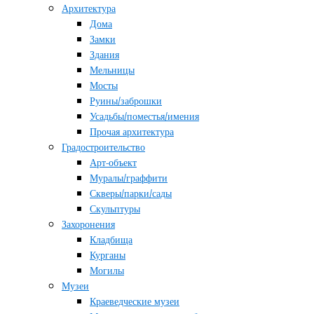
Архитектура
Дома
Замки
Здания
Мельницы
Мосты
Руины/заброшки
Усадьбы/поместья/имения
Прочая архитектура
Градостроительство
Арт-объект
Муралы/граффити
Скверы/парки/сады
Скульптуры
Захоронения
Кладбища
Курганы
Могилы
Музеи
Краеведческие музеи