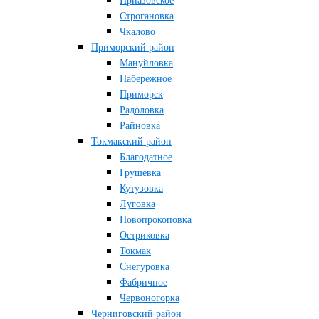
Приазовское
Строгановка
Чкалово
Приморский район
Мануйловка
Набережное
Приморск
Радоловка
Райновка
Токмакский район
Благодатное
Грушевка
Кутузовка
Луговка
Новопрокоповка
Остриковка
Токмак
Снегуровка
Фабричное
Червоногорка
Черниговский район