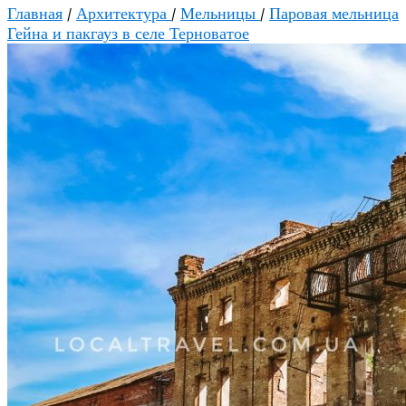
Главная
/
Архитектура
/
Мельницы
/
Паровая мельница
Гейна и пакгауз в селе Терноватое