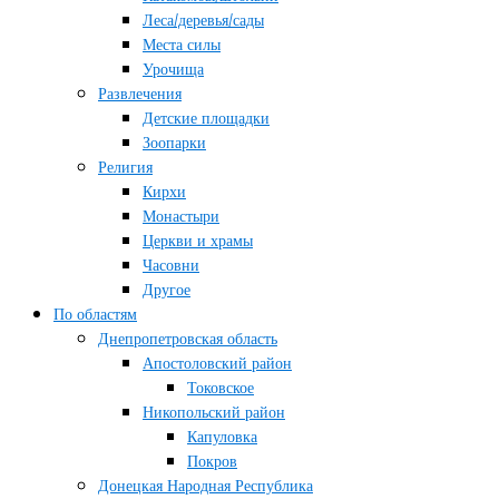
Леса/деревья/сады
Места силы
Урочища
Развлечения
Детские площадки
Зоопарки
Религия
Кирхи
Монастыри
Церкви и храмы
Часовни
Другое
По областям
Днепропетровская область
Апостоловский район
Токовское
Никопольский район
Капуловка
Покров
Донецкая Народная Республика