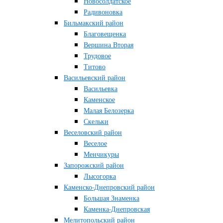
Новосолдатское
Радивоновка
Бильмакский район
Благовещенка
Вершина Вторая
Трудовое
Титово
Васильевский район
Васильевка
Каменское
Малая Белозерка
Скельки
Веселовский район
Веселое
Менчикуры
Запорожский район
Лысогорка
Каменско-Днепровский район
Большая Знаменка
Каменка-Днепровская
Мелитопольский район