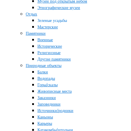
Музеи под открытым небом
Этнографические музеи
Отдых
Зеленые усадьбы
Мастерские
Памятники
Военные
Исторические
Религиозные
Другие памятники
Природные объекты
Балки
Водопады
Горы/скалы
Живописные места
Заказники
Заповедники
Источники/родники
Каньоны
Карьеры
Катакомбы/штольни