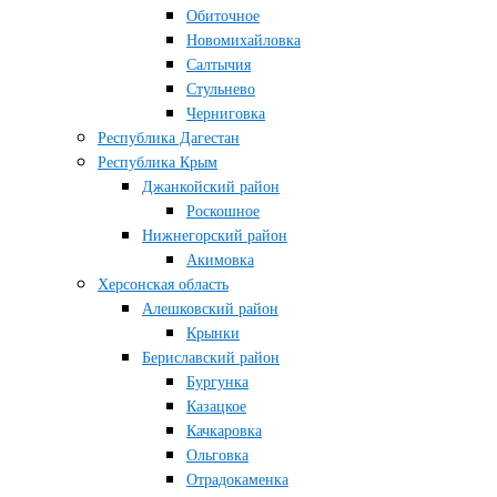
Обиточное
Новомихайловка
Салтычия
Стульнево
Черниговка
Республика Дагестан
Республика Крым
Джанкойский район
Роскошное
Нижнегорский район
Акимовка
Херсонская область
Алешковский район
Крынки
Бериславский район
Бургунка
Казацкое
Качкаровка
Ольговка
Отрадокаменка