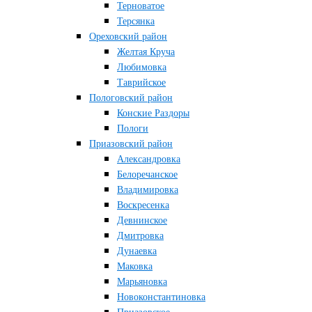
Терноватое
Терсянка
Ореховский район
Желтая Круча
Любимовка
Таврийское
Пологовский район
Конские Раздоры
Пологи
Приазовский район
Александровка
Белоречанское
Владимировка
Воскресенка
Девнинское
Дмитровка
Дунаевка
Маковка
Марьяновка
Новоконстантиновка