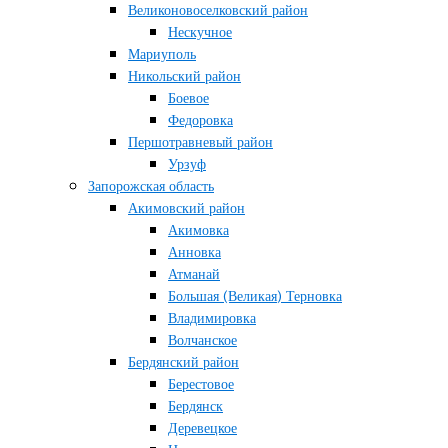
Великоновоселковский район
Нескучное
Мариуполь
Никольский район
Боевое
Федоровка
Першотравневый район
Урзуф
Запорожская область
Акимовский район
Акимовка
Анновка
Атманай
Большая (Великая) Терновка
Владимировка
Волчанское
Бердянский район
Берестовое
Бердянск
Деревецкое