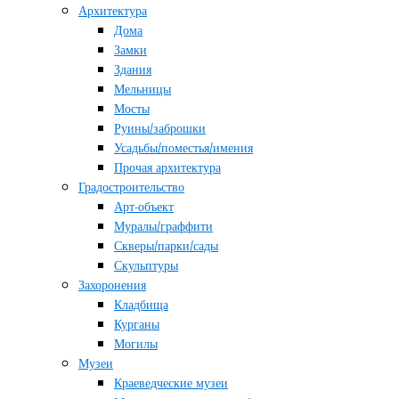
Архитектура
Дома
Замки
Здания
Мельницы
Мосты
Руины/заброшки
Усадьбы/поместья/имения
Прочая архитектура
Градостроительство
Арт-объект
Муралы/граффити
Скверы/парки/сады
Скульптуры
Захоронения
Кладбища
Курганы
Могилы
Музеи
Краеведческие музеи