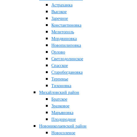
Астраханка
Высокое
Заречное
Константиновка
Мелитополь
Мордвиновка
Новопилиповка
Орлово
Светлодолинское
Спасское
Старобогдановка
Терпенье
Тихоновка
Михайловский район
Братское
Зразковое
Марьяновка
Плодородное
Новониколаевский район
Новосоленое