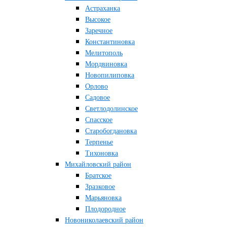
Астраханка
Высокое
Заречное
Константиновка
Мелитополь
Мордвиновка
Новопилиповка
Орлово
Садовое
Светлодолинское
Спасское
Старобогдановка
Терпенье
Тихоновка
Михайловский район
Братское
Зразковое
Марьяновка
Плодородное
Новониколаевский район