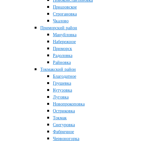
Новоконстантиновка
Приазовское
Строгановка
Чкалово
Приморский район
Мануйловка
Набережное
Приморск
Радоловка
Райновка
Токмакский район
Благодатное
Грушевка
Кутузовка
Луговка
Новопрокоповка
Остриковка
Токмак
Снегуровка
Фабричное
Червоногорка