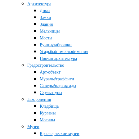
Архитектура
Дома
Замки
Здания
Мельницы
Мосты
Руины/заброшки
Усадьбы/поместья/имения
Прочая архитектура
Градостроительство
Арт-объект
Муралы/граффити
Скверы/парки/сады
Скульптуры
Захоронения
Кладбища
Курганы
Могилы
Музеи
Краеведческие музеи