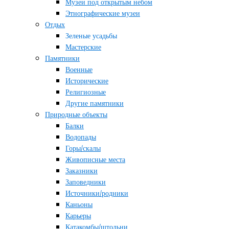
Музеи под открытым небом
Этнографические музеи
Отдых
Зеленые усадьбы
Мастерские
Памятники
Военные
Исторические
Религиозные
Другие памятники
Природные объекты
Балки
Водопады
Горы/скалы
Живописные места
Заказники
Заповедники
Источники/родники
Каньоны
Карьеры
Катакомбы/штольни