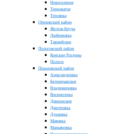
Новосоленое
Терноватое
Терсянка
Ореховский район
Желтая Круча
Любимовка
Таврийское
Пологовский район
Конские Раздоры
Пологи
Приазовский район
Александровка
Белоречанское
Владимировка
Воскресенка
Девнинское
Дмитровка
Дунаевка
Маковка
Марьяновка