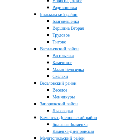
Новосолдатское
Радивоновка
Бильмакский район
Благовещенка
Вершина Вторая
Трудовое
Титово
Васильевский район
Васильевка
Каменское
Малая Белозерка
Скельки
Веселовский район
Веселое
Менчикуры
Запорожский район
Лысогорка
Каменско-Днепровский район
Большая Знаменка
Каменка-Днепровская
Мелитопольский район