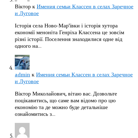
Віктор
к
Имения семьи Классен в селах Заречное
и Луговое
Історія села Ново-Мар'ївки і історія хутора
економії меноніта Генріха Классена це зовсім
різні історії. Поселення знаходилися одне від
одного на…
admin
к
Имения семьи Классен в селах Заречное
и Луговое
Віктор Миколайович, вітаю вас. Дозвольте
поцікавитись, що саме вам відомо про цю
економію та де можно буде детальніше
ознайомитись з…