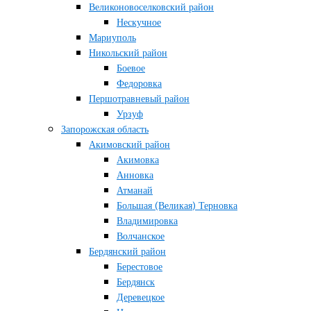
Великоновоселковский район
Нескучное
Мариуполь
Никольский район
Боевое
Федоровка
Першотравневый район
Урзуф
Запорожская область
Акимовский район
Акимовка
Анновка
Атманай
Большая (Великая) Терновка
Владимировка
Волчанское
Бердянский район
Берестовое
Бердянск
Деревецкое