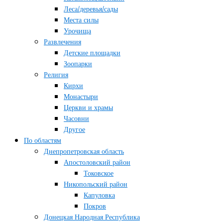
Леса/деревья/сады
Места силы
Урочища
Развлечения
Детские площадки
Зоопарки
Религия
Кирхи
Монастыри
Церкви и храмы
Часовни
Другое
По областям
Днепропетровская область
Апостоловский район
Токовское
Никопольский район
Капуловка
Покров
Донецкая Народная Республика