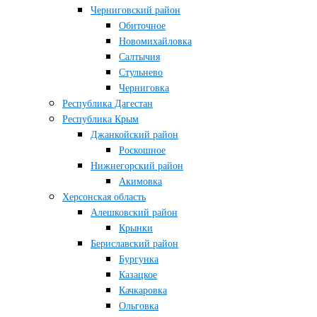
Черниговский район
Обиточное
Новомихайловка
Салтычия
Стульнево
Черниговка
Республика Дагестан
Республика Крым
Джанкойский район
Роскошное
Нижнегорский район
Акимовка
Херсонская область
Алешковский район
Крынки
Бериславский район
Бургунка
Казацкое
Качкаровка
Ольговка