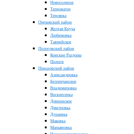
Новосоленое
Терноватое
Терсянка
Ореховский район
Желтая Круча
Любимовка
Таврийское
Пологовский район
Конские Раздоры
Пологи
Приазовский район
Александровка
Белоречанское
Владимировка
Воскресенка
Девнинское
Дмитровка
Дунаевка
Маковка
Марьяновка