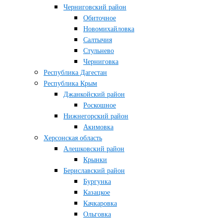
Черниговский район
Обиточное
Новомихайловка
Салтычия
Стульнево
Черниговка
Республика Дагестан
Республика Крым
Джанкойский район
Роскошное
Нижнегорский район
Акимовка
Херсонская область
Алешковский район
Крынки
Бериславский район
Бургунка
Казацкое
Качкаровка
Ольговка