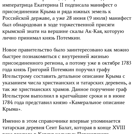
императрица Екатерина II подписала манифест о
присоединении Крыма и ряда южных земель к
Российской державе, а уже 28 июня (9 июля) манифест
был обнародован в ходе торжественной присяги
крымской знати на вершине скалы Ак-Кая, которую
лично принимал князь Потемкин.
Новое правительство было заинтересовано как можно
быстрее познакомиться с внутренней жизнью
присоединенного региона, а потому уже в октябре 1783
года князь Григорий Потемкин поручил графу
Игельстрому составить детальное описание Крыма с
указанием числа христианских и татарских деревень, а
так же христианских храмов. Данное поручение граф
Игельстром выполнил в кратчайшие сроки и в июне
1784 года представил князю «Камеральное описание
Крыма».
Именно в этом справочнике впервые упоминается
татарская деревня Сеит Балат, которая в конце XVIII
века входила в Караул кадылык Перекопского