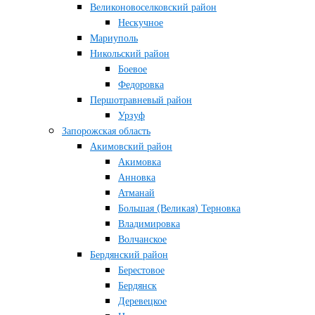
Великоновоселковский район
Нескучное
Мариуполь
Никольский район
Боевое
Федоровка
Першотравневый район
Урзуф
Запорожская область
Акимовский район
Акимовка
Анновка
Атманай
Большая (Великая) Терновка
Владимировка
Волчанское
Бердянский район
Берестовое
Бердянск
Деревецкое