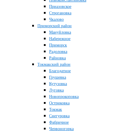
Новоконстантиновка
Приазовское
Строгановка
Чкалово
Приморский район
Мануйловка
Набережное
Приморск
Радоловка
Райновка
Токмакский район
Благодатное
Грушевка
Кутузовка
Луговка
Новопрокоповка
Остриковка
Токмак
Снегуровка
Фабричное
Червоногорка