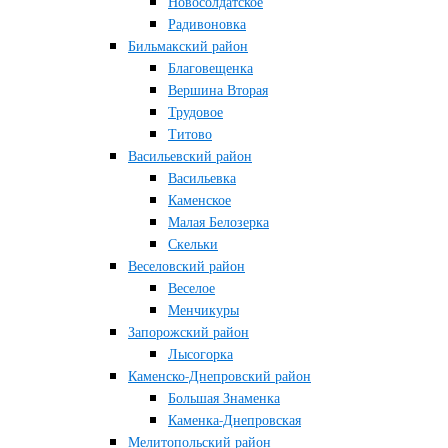
Новосолдатское
Радивоновка
Бильмакский район
Благовещенка
Вершина Вторая
Трудовое
Титово
Васильевский район
Васильевка
Каменское
Малая Белозерка
Скельки
Веселовский район
Веселое
Менчикуры
Запорожский район
Лысогорка
Каменско-Днепровский район
Большая Знаменка
Каменка-Днепровская
Мелитопольский район