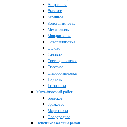
Астраханка
Высокое
Заречное
Константиновка
Мелитополь
Мордвиновка
Новопилиповка
Орлово
Садовое
Светлодолинское
Спасское
Старобогдановка
Терпенье
Тихоновка
Михайловский район
Братское
Зразковое
Марьяновка
Плодородное
Новониколаевский район