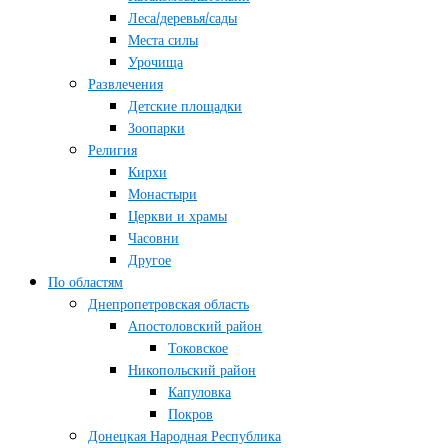
Леса/деревья/сады
Места силы
Урочища
Развлечения
Детские площадки
Зоопарки
Религия
Кирхи
Монастыри
Церкви и храмы
Часовни
Другое
По областям
Днепропетровская область
Апостоловский район
Токовское
Никопольский район
Капуловка
Покров
Донецкая Народная Республика