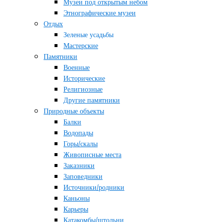
Музеи под открытым небом
Этнографические музеи
Отдых
Зеленые усадьбы
Мастерские
Памятники
Военные
Исторические
Религиозные
Другие памятники
Природные объекты
Балки
Водопады
Горы/скалы
Живописные места
Заказники
Заповедники
Источники/родники
Каньоны
Карьеры
Катакомбы/штольни