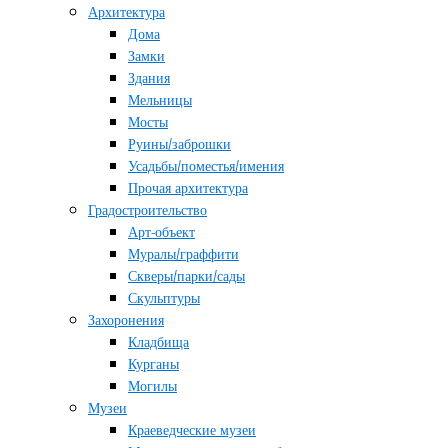
Архитектура
Дома
Замки
Здания
Мельницы
Мосты
Руины/заброшки
Усадьбы/поместья/имения
Прочая архитектура
Градостроительство
Арт-объект
Муралы/граффити
Скверы/парки/сады
Скульптуры
Захоронения
Кладбища
Курганы
Могилы
Музеи
Краеведческие музеи