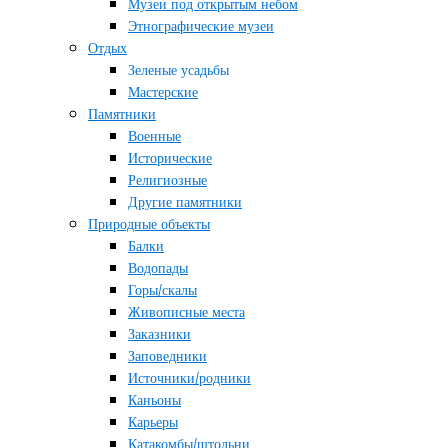
Музеи под открытым небом
Этнографические музеи
Отдых
Зеленые усадьбы
Мастерские
Памятники
Военные
Исторические
Религиозные
Другие памятники
Природные объекты
Балки
Водопады
Горы/скалы
Живописные места
Заказники
Заповедники
Источники/родники
Каньоны
Карьеры
Катакомбы/штольни