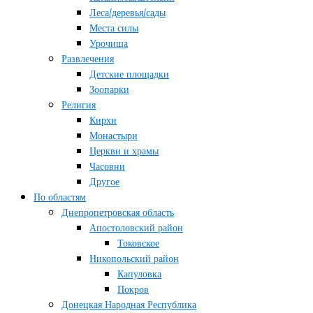
Леса/деревья/сады
Места силы
Урочища
Развлечения
Детские площадки
Зоопарки
Религия
Кирхи
Монастыри
Церкви и храмы
Часовни
Другое
По областям
Днепропетровская область
Апостоловский район
Токовское
Никопольский район
Капуловка
Покров
Донецкая Народная Республика