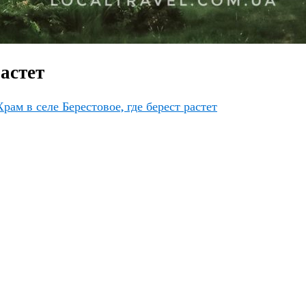
растет
рам в селе Берестовое, где берест растет