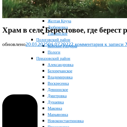
Терноватое
Терсянка
Ореховский район
Желтая Круча
Любимовка
Храм в селе Берестовое, где берест 
Таврийское
Пологовский район
обновлено
20.03.2025
04.07.2022
2 комментария
к записи Х
Конские Раздоры
Пологи
Приазовский район
Александровка
Белоречанское
Владимировка
Воскресенка
Девнинское
Дмитровка
Дунаевка
Маковка
Марьяновка
Новоконстантиновка