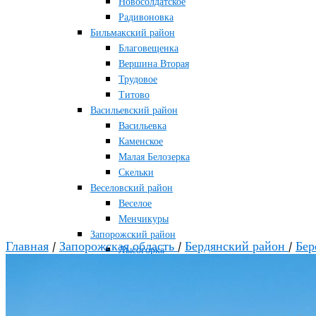
Новосолдатское
Радивоновка
Бильмакский район
Благовещенка
Вершина Вторая
Трудовое
Титово
Васильевский район
Васильевка
Каменское
Малая Белозерка
Скельки
Веселовский район
Веселое
Менчикуры
Запорожский район
Главная
/
Запорожская область
/
Бердянский район
/
Бер
Лысогорка
Каменско-Днепровский район
Большая Знаменка
Каменка-Днепровская
Мелитопольский район