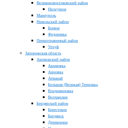
Великоновоселковский район
Нескучное
Мариуполь
Никольский район
Боевое
Федоровка
Першотравневый район
Урзуф
Запорожская область
Акимовский район
Акимовка
Анновка
Атманай
Большая (Великая) Терновка
Владимировка
Волчанское
Бердянский район
Берестовое
Бердянск
Деревецкое