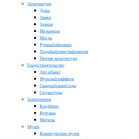
Архитектура
Дома
Замки
Здания
Мельницы
Мосты
Руины/заброшки
Усадьбы/поместья/имения
Прочая архитектура
Градостроительство
Арт-объект
Муралы/граффити
Скверы/парки/сады
Скульптуры
Захоронения
Кладбища
Курганы
Могилы
Музеи
Краеведческие музеи