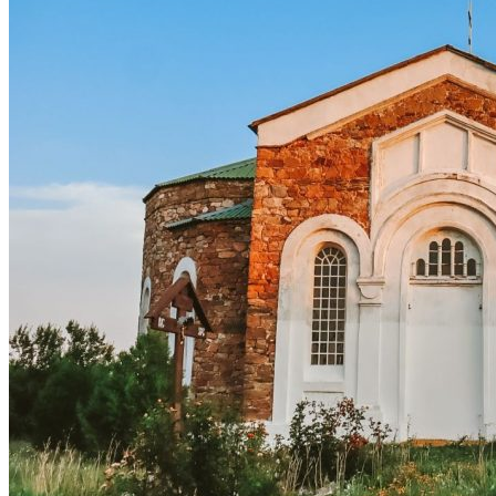
Астраханка
Высокое
Заречное
Константиновка
Мелитополь
Мордвиновка
Новопилиповка
Орлово
Светлодолинское
Спасское
Старобогдановка
Терпенье
Тихоновка
Михайловский район
Братское
Зразковое
Марьяновка
Плодородное
Новониколаевский район
Новосоленое