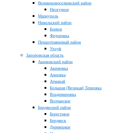
Великоновоселковский район
Нескучное
Мариуполь
Никольский район
Боевое
Федоровка
Першотравневый район
Урзуф
Запорожская область
Акимовский район
Акимовка
Анновка
Атманай
Большая (Великая) Терновка
Владимировка
Волчанское
Бердянский район
Берестовое
Бердянск
Деревецкое