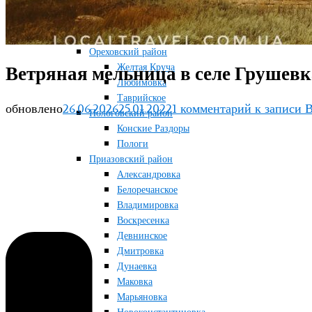
Новосоленое
Терноватое
Терсянка
Ореховский район
Желтая Круча
Ветряная мельница в селе Грушевк
Любимовка
Таврийское
обновлено
26.06.2026
25.01.2022
1 комментарий
к записи В
Пологовский район
Конские Раздоры
Пологи
Приазовский район
Александровка
Белоречанское
Владимировка
Воскресенка
Девнинское
Дмитровка
Дунаевка
Маковка
Марьяновка