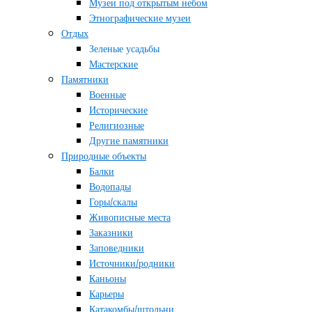
Музеи под открытым небом
Этнографические музеи
Отдых
Зеленые усадьбы
Мастерские
Памятники
Военные
Исторические
Религиозные
Другие памятники
Природные объекты
Балки
Водопады
Горы/скалы
Живописные места
Заказники
Заповедники
Источники/родники
Каньоны
Карьеры
Катакомбы/штольни