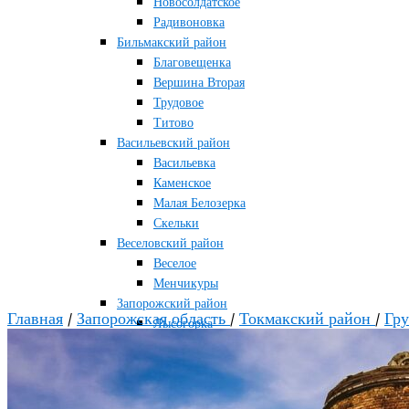
Новосолдатское
Радивоновка
Бильмакский район
Благовещенка
Вершина Вторая
Трудовое
Титово
Васильевский район
Васильевка
Каменское
Малая Белозерка
Скельки
Веселовский район
Веселое
Менчикуры
Запорожский район
Главная
/
Запорожская область
/
Токмакский район
/
Гр
Лысогорка
Каменско-Днепровский район
Большая Знаменка
Каменка-Днепровская
Мелитопольский район