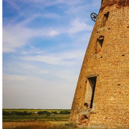
Астраханка
Высокое
Заречное
Константиновка
Мелитополь
Мордвиновка
Новопилиповка
Орлово
Садовое
Светлодолинское
Спасское
Старобогдановка
Терпенье
Тихоновка
Михайловский район
Братское
Зразковое
Марьяновка
Плодородное
Новониколаевский район