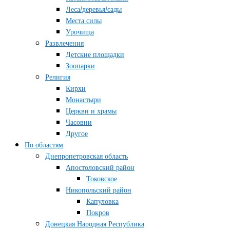
Леса/деревья/сады
Места силы
Урочища
Развлечения
Детские площадки
Зоопарки
Религия
Кирхи
Монастыри
Церкви и храмы
Часовни
Другое
По областям
Днепропетровская область
Апостоловский район
Токовское
Никопольский район
Капуловка
Покров
Донецкая Народная Республика