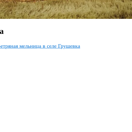
а
етряная мельница в селе Грушевка