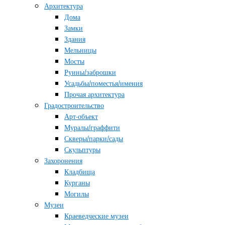
Архитектура
Дома
Замки
Здания
Мельницы
Мосты
Руины/заброшки
Усадьбы/поместья/имения
Прочая архитектура
Градостроительство
Арт-объект
Муралы/граффити
Скверы/парки/сады
Скульптуры
Захоронения
Кладбища
Курганы
Могилы
Музеи
Краеведческие музеи