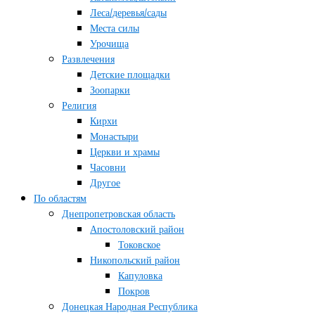
Леса/деревья/сады
Места силы
Урочища
Развлечения
Детские площадки
Зоопарки
Религия
Кирхи
Монастыри
Церкви и храмы
Часовни
Другое
По областям
Днепропетровская область
Апостоловский район
Токовское
Никопольский район
Капуловка
Покров
Донецкая Народная Республика