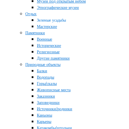
Музеи под открытым небом
Этнографические музеи
Отдых
Зеленые усадьбы
Мастерские
Памятники
Военные
Исторические
Религиозные
Другие памятники
Природные объекты
Балки
Водопады
Горы/скалы
Живописные места
Заказники
Заповедники
Источники/родники
Каньоны
Карьеры
Катакомбы/штольни