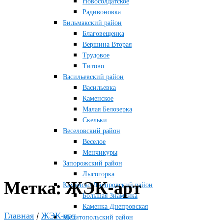
Новосолдатское
Радивоновка
Бильмакский район
Благовещенка
Вершина Вторая
Трудовое
Титово
Васильевский район
Васильевка
Каменское
Малая Белозерка
Скельки
Веселовский район
Веселое
Менчикуры
Запорожский район
Лысогорка
Метка:
ЖЭК-арт
Каменско-Днепровский район
Большая Знаменка
Каменка-Днепровская
Главная
/
ЖЭК-арт
Мелитопольский район