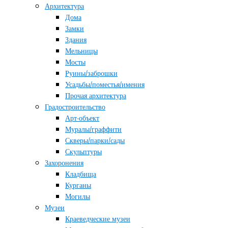
Архитектура
Дома
Замки
Здания
Мельницы
Мосты
Руины/заброшки
Усадьбы/поместья/имения
Прочая архитектура
Градостроительство
Арт-объект
Муралы/граффити
Скверы/парки/сады
Скульптуры
Захоронения
Кладбища
Курганы
Могилы
Музеи
Краеведческие музеи