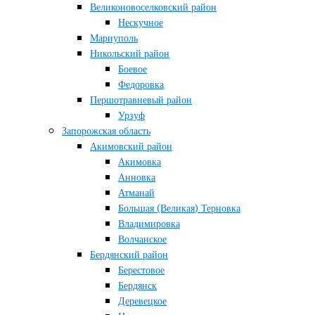
Великоновоселковский район
Нескучное
Мариуполь
Никольский район
Боевое
Федоровка
Першотравневый район
Урзуф
Запорожская область
Акимовский район
Акимовка
Анновка
Атманай
Большая (Великая) Терновка
Владимировка
Волчанское
Бердянский район
Берестовое
Бердянск
Деревецкое