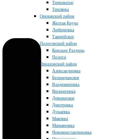
Терноватое
Терсянка
Ореховский район
Желтая Круча
Любимовка
Таврийское
Пологовский район
Конские Раздоры
Пологи
Приазовский район
Александровка
Белоречанское
Владимировка
Воскресенка
Девнинское
Дмитровка
Дунаевка
Маковка
Марьяновка
Новоконстантиновка