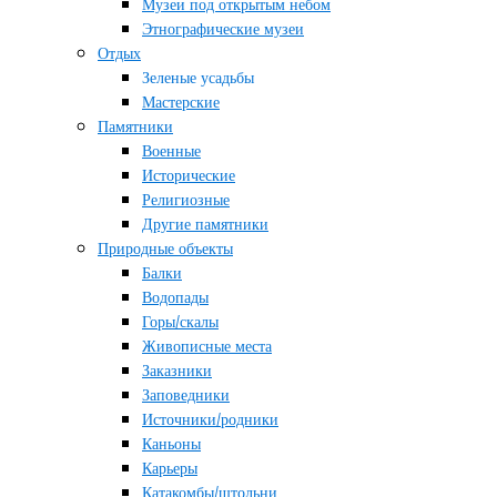
Музеи под открытым небом
Этнографические музеи
Отдых
Зеленые усадьбы
Мастерские
Памятники
Военные
Исторические
Религиозные
Другие памятники
Природные объекты
Балки
Водопады
Горы/скалы
Живописные места
Заказники
Заповедники
Источники/родники
Каньоны
Карьеры
Катакомбы/штольни