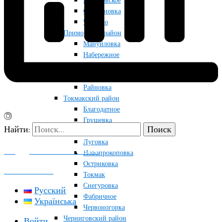
Приазовское
Строгановка
Чкалово
Приморский район
Мануйловка
Набережное
Приморск
Радоловка
Райновка
Токмакский район
Благодатное
Грушевка
Найти:
Кутузовка
Луговка
ПОДДЕРЖАТЬ ПРОЕКТ
Новопрокоповка
Остриковка
КОНТАКТЫ
Токмак
Снегуровка
Русский
Фабричное
Українська
Червоногорка
Черниговский район
Войти