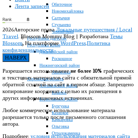
Обиточное
Лента записей
Новомихайловка
Салтычия
Стульнево
2026Авторские права
Локальные путешествия / Local
Черниговка
Travel
.
Blossom Mommy Blog | Разработана
Темы
Республика Дагестан
Blossom
. На платформе
WordPress
.
Политика
Республика Крым
конфиденциальности
Джанкойский район
НАВЕРХ
Роскошное
Нижнегорский район
Разрешается использование
не более 10%
графических
Акимовка
и текстовых материалов сайта с обязательной прямой
Херсонская область
обратной ссылкой на сайт в первом абзаце. Запрещено
Алешковский район
копирование координат с целью их размещения в
Крынки
других информационных источниках.
Бериславский район
Бургунка
Любое коммерческое использование материала
Казацкое
разрешается только после письменного соглашения
Качкаровка
автора.
Ольговка
Отрадокаменка
Подробнее:
условия использования материалов сайта