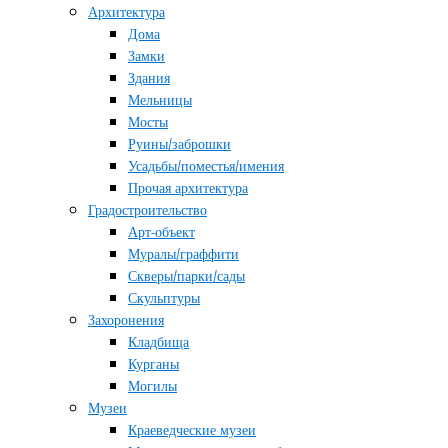
Архитектура
Дома
Замки
Здания
Мельницы
Мосты
Руины/заброшки
Усадьбы/поместья/имения
Прочая архитектура
Градостроительство
Арт-объект
Муралы/граффити
Скверы/парки/сады
Скульптуры
Захоронения
Кладбища
Курганы
Могилы
Музеи
Краеведческие музеи