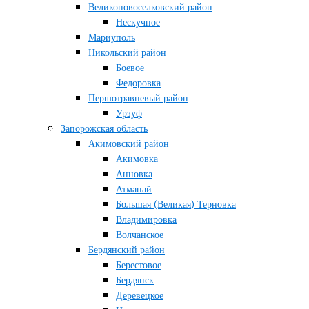
Великоновоселковский район
Нескучное
Мариуполь
Никольский район
Боевое
Федоровка
Першотравневый район
Урзуф
Запорожская область
Акимовский район
Акимовка
Анновка
Атманай
Большая (Великая) Терновка
Владимировка
Волчанское
Бердянский район
Берестовое
Бердянск
Деревецкое