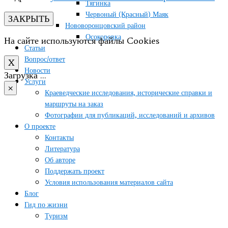
Тягинка
Червоный (Красный) Маяк
ЗАКРЫТЬ
Нововоронцовский район
Осокоровка
На сайте используются файлы Cookies
Статьи
Вопрос/ответ
X
Новости
Загрузка …
Услуги
×
Краеведческие исследования, исторические справки и
маршруты на заказ
Фотографии для публикаций, исследований и архивов
О проекте
Контакты
Литература
Об авторе
Поддержать проект
Условия использования материалов сайта
Блог
Гид по жизни
Туризм