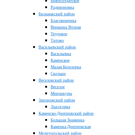
Новосолдатское
Радивоновка
Бильмакский район
Благовещенка
Вершина Вторая
Трудовое
Титово
Васильевский район
Васильевка
Каменское
Малая Белозерка
Скельки
Веселовский район
Веселое
Менчикуры
Запорожский район
Лысогорка
Каменско-Днепровский район
Большая Знаменка
Каменка-Днепровская
Мелитопольский район