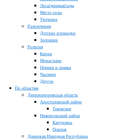
Леса/деревья/сады
Места силы
Урочища
Развлечения
Детские площадки
Зоопарки
Религия
Кирхи
Монастыри
Церкви и храмы
Часовни
Другое
По областям
Днепропетровская область
Апостоловский район
Токовское
Никопольский район
Капуловка
Покров
Донецкая Народная Республика