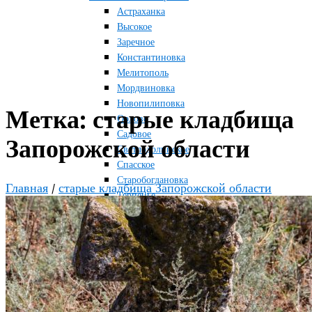
Астраханка
Высокое
Заречное
Константиновка
Мелитополь
Мордвиновка
Новопилиповка
Метка:
старые кладбища
Орлово
Садовое
Запорожской области
Светлодолинское
Спасское
Старобогдановка
Главная
/
старые кладбища Запорожской области
Терпенье
Тихоновка
Михайловский район
Братское
Зразковое
Марьяновка
Плодородное
Новониколаевский район