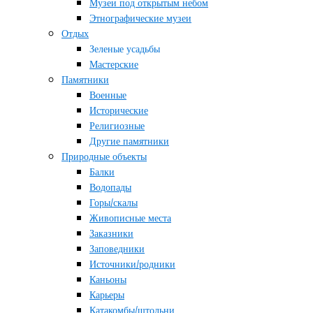
Музеи под открытым небом
Этнографические музеи
Отдых
Зеленые усадьбы
Мастерские
Памятники
Военные
Исторические
Религиозные
Другие памятники
Природные объекты
Балки
Водопады
Горы/скалы
Живописные места
Заказники
Заповедники
Источники/родники
Каньоны
Карьеры
Катакомбы/штольни