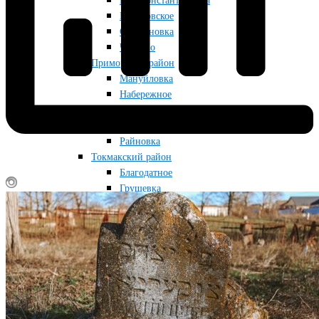
Новоконстантиновка
Приазовское
Строгановка
Чкалово
Приморский район
Мануйловка
Набережное
Приморск
Радоловка
Райновка
Токмакский район
Благодатное
Грушевка
Кутузовка
Луговка
Новопрокоповка
Остриковка
Токмак
Снегуровка
Фабричное
Червоногорка