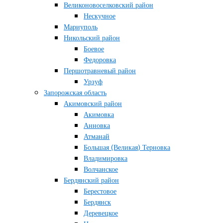
Великоновоселковский район
Нескучное
Мариуполь
Никольский район
Боевое
Федоровка
Першотравневый район
Урзуф
Запорожская область
Акимовский район
Акимовка
Анновка
Атманай
Большая (Великая) Терновка
Владимировка
Волчанское
Бердянский район
Берестовое
Бердянск
Деревецкое