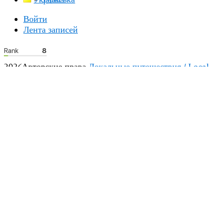
Войти
Лента записей
2026Авторские права
Локальные путешествия / Local
Travel
.
Blossom Mommy Blog | Разработана
Темы
Blossom
. На платформе
WordPress
.
Политика
конфиденциальности
НАВЕРХ
Разрешается использование
не более 10%
графических
и текстовых материалов сайта с обязательной прямой
обратной ссылкой на сайт в первом абзаце. Запрещено
копирование координат с целью их размещения в
других информационных источниках.
Любое коммерческое использование материала
разрешается только после письменного соглашения
автора.