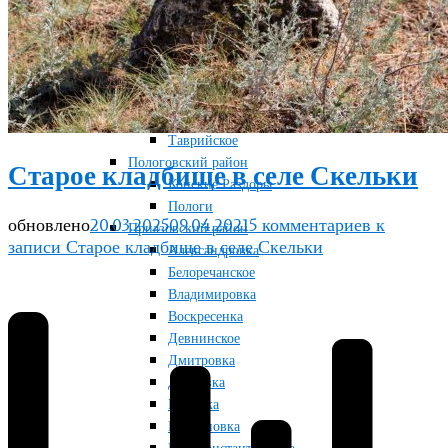
Новосоленое
Терноватое
Терсянка
Ореховский район
Желтая Круча
Любимовка
Таврийское
Пологовский район
Старое кладбище в селе Скельки
Конские Раздоры
Пологи
обновлено
20.03.2025
09.04.2021
5 комментариев
к
Приазовский район
записи Старое кладбище в селе Скельки
Александровка
Белоречанское
Владимировка
Воскресенка
Девнинское
Дмитровка
Дунаевка
Маковка
Марьяновка