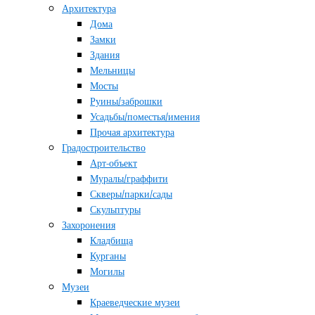
Архитектура
Дома
Замки
Здания
Мельницы
Мосты
Руины/заброшки
Усадьбы/поместья/имения
Прочая архитектура
Градостроительство
Арт-объект
Муралы/граффити
Скверы/парки/сады
Скульптуры
Захоронения
Кладбища
Курганы
Могилы
Музеи
Краеведческие музеи