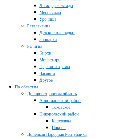
Леса/деревья/сады
Места силы
Урочища
Развлечения
Детские площадки
Зоопарки
Религия
Кирхи
Монастыри
Церкви и храмы
Часовни
Другое
По областям
Днепропетровская область
Апостоловский район
Токовское
Никопольский район
Капуловка
Покров
Донецкая Народная Республика